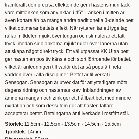
framförallt den precisa effekten de ger i hästens mun tack
vare mittlänken som är vinklad i 45°. Länken i mitten är
även kortare än på många andra traditionella 3-delade bett
vilket optimerar bettets effekt. När ryttaren tar ett tygeltag
rullar mittdelen mjukt över tungan och stimulerar ett lätt
tryck, medan sidolänkarna mjukt rullar över lanerna utan
att skapa något direkt tryck. Ett väl utpassat KK Ultra bett
ger hästen en positiv känsla och stort förtroende för bettet,
vilket är anledningen till varför det är så populärt hela
världen över i alla discipliner. Bettet är tillverkat i
Sensogan. Sensogan är utvecklat för att ytterligare möta
dagens ridning och hästarnas krav. Inblandningen av
ämnena mangan och zink ger ett hållbart bett med mindre
oxidation och som dessutom gör att hästen lättare
accepterar bettet. Bettringarna är tillverkade i rostfritt stål.
Storlek
: 11,5cm - 12,5cm - 13,5cm - 14,5cm - 15,5cm
Tjocklek
: 14mm