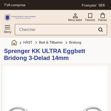
TVA comprise
Français
SEK
Menu
Mina sidor
Favoris
Panier
Bett & Tillbehör
Bridong
HÄST
Sprenger KK ULTRA Eggbett
Bridong 3-Delad 14mm