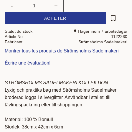
-
+
ACHETER
Ajouter a
Statut du stock
I lager inom 7 arbetsdagar
Article No
1122260
Fabricant
Strömsholms Sadelmakeri
Montrer tous les produits de Strömsholms Sadelmakeri
Écrire une évaluation!
STRÖMSHOLMS SADELMAKERI KOLLEKTION
Lyxig och praktiks bag med Strömsholms Sadelmakeri
broderad logga i silverglitter. Användbar i stallet, till
tävlingspackning eller till shoppingen.
Material: 100 % Bomull
Storlek: 38cm x 42cm x 6cm