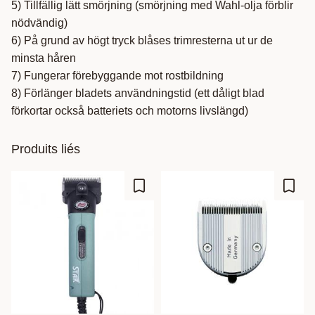
5) Tillfällig lätt smörjning (smörjning med Wahl-olja förblir
nödvändig)
6) På grund av högt tryck blåses trimresterna ut ur de
minsta håren
7) Fungerar förebyggande mot rostbildning
8) Förlänger bladets användningstid (ett dåligt blad
förkortar också batteriets och motorns livslängd)
Produits liés
Ajouter aux favoris
Ajout