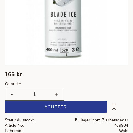
165
kr
Quantité
-
+
ACHETER
Ajouter a
Statut du stock
I lager inom 7 arbetsdagar
Article No
769904
Fabricant
Wahl