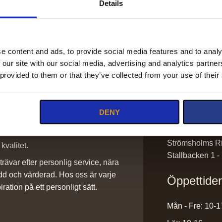
Details
e content and ads, to provide social media features and to analy
 our site with our social media, advertising and analytics partn
Kontakt
 provided to them or that they’ve collected from your use of their
info@stromsho
DENY
sadlar@stroms
0220-43300
ilket vi är stolta över. Det är ett
Strömsholms Ri
kvalitet.
Stallbacken 1 -
rävar efter personlig service, nära
dd och värderad. Hos oss är varje
Öppettide
iration på ett personligt sätt.
Mån - Fre: 10-1