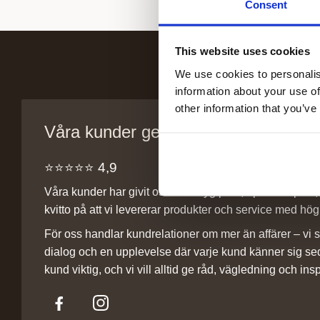
Consent
This website uses cookies
We use cookies to personalis
information about your use of
other information that you’ve
Våra kunder ger oss sitt förtroende
⭐️⭐️⭐️⭐️⭐️ 4,9
Våra kunder har givit oss ett betyg på 4,9 på Trustpilot, v
kvitto på att vi levererar produkter och service med hög 
För oss handlar kundrelationer om mer än affärer – vi st
dialog och en upplevelse där varje kund känner sig se
kund viktig, och vi vill alltid ge råd, vägledning och insp