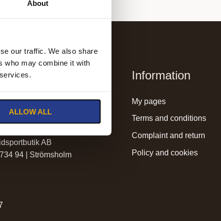
About
se our traffic. We also share
ers who may combine it with
Information
 services.
lmssadelmakeri.se
my pages
ALLOW ALL
holmssadelmakeri.se
terms and conditions
complaint and return
dsportbutik AB
policy and cookies
 734 94 | Strömsholm
r
7