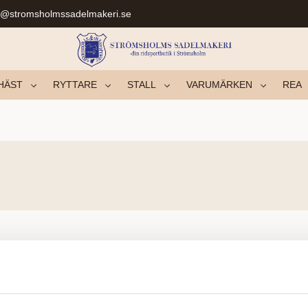
r@stromsholmssadelmakeri.se
HÄST
RYTTARE
STALL
VARUMÄRKEN
REA
Fant ingen produkter.