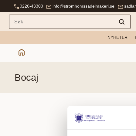
0220-43300
info@stromhomssadelmakeri.se
sadla
NYHETER
bocaj