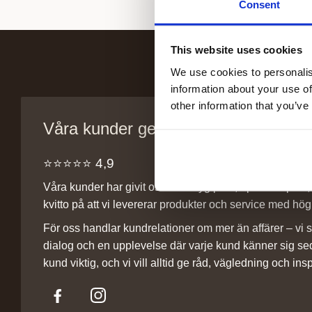
Consent
This website uses cookies
We use cookies to personalis
information about your use of
other information that you’ve
Våra kunder ger oss sitt förtroende
⭐️⭐️⭐️⭐️⭐️ 4,9
Våra kunder har givit oss ett betyg på 4,9 på Trustpilot, v
kvitto på att vi levererar produkter och service med hög 
För oss handlar kundrelationer om mer än affärer – vi st
dialog och en upplevelse där varje kund känner sig se
kund viktig, och vi vill alltid ge råd, vägledning och insp