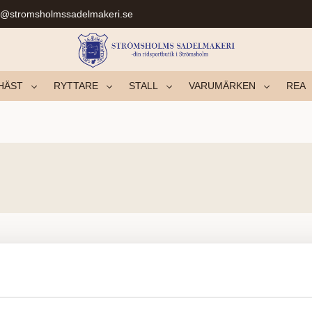
r@stromsholmssadelmakeri.se
HÄST
RYTTARE
STALL
VARUMÄRKEN
REA
Fant ingen produkter.