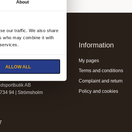
About
se our traffic. We also share
ers who may combine it with
Information
 services.
lmssadelmakeri.se
my pages
ALLOW ALL
holmssadelmakeri.se
terms and conditions
complaint and return
dsportbutik AB
policy and cookies
 734 94 | Strömsholm
r
7