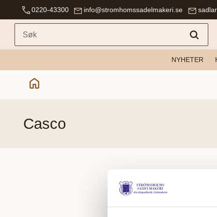
0220-43300
info@stromhomssadelmakeri.se
sadla
NYHETER
casco