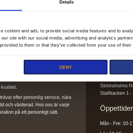
Details
e content and ads, to provide social media features and to analy
 our site with our social media, advertising and analytics partn
Kontakt
 provided to them or that they’ve collected from your use of their
info@stromsho
DENY
sadlar@stroms
0220-43300
ilket vi är stolta över. Det är ett
Strömsholms Ri
kvalitet.
Stallbacken 1 -
rävar efter personlig service, nära
dd och värderad. Hos oss är varje
Öppettide
iration på ett personligt sätt.
Mån - Fre: 10-1