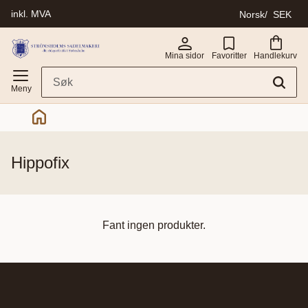
inkl. MVA
Norsk
SEK
Meny
Mina sidor
Favoritter
Handlekurv
hippofix
Fant ingen produkter.