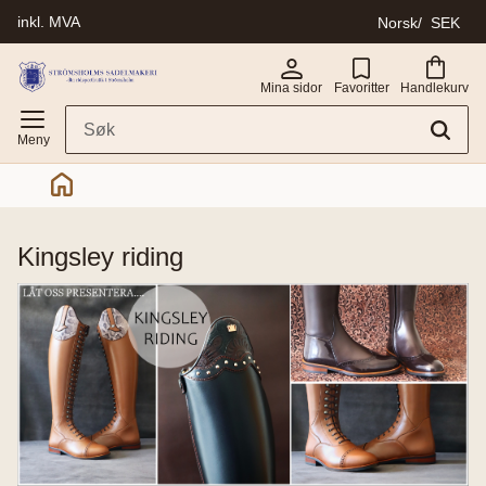
inkl. MVA
Norsk
SEK
Meny
Mina sidor
Favoritter
Handlekurv
kingsley riding