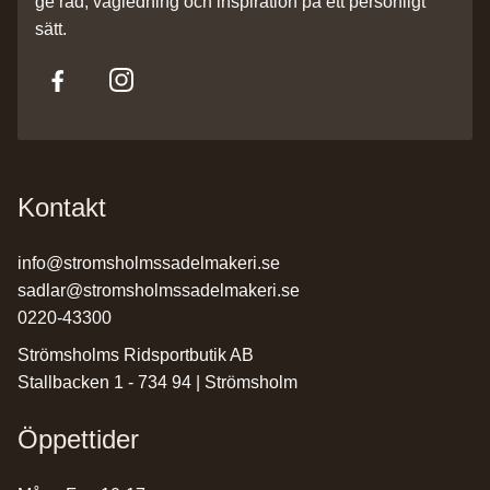
ge råd, vägledning och inspiration på ett personligt
sätt.
Kontakt
info@stromsholmssadelmakeri.se
sadlar@stromsholmssadelmakeri.se
0220-43300
Strömsholms Ridsportbutik AB
Stallbacken 1 - 734 94 | Strömsholm
Öppettider