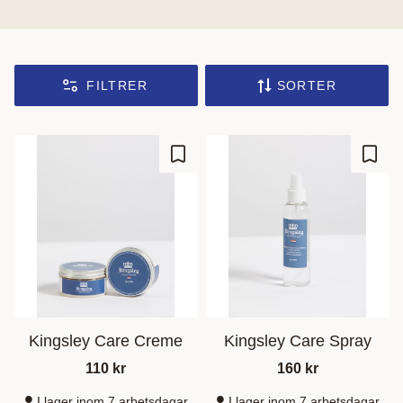
FILTRER
SORTER
Lagre som favoritt
Lagre
Kingsley Care Creme
Kingsley Care Spray
110
kr
160
kr
I lager inom 7 arbetsdagar
I lager inom 7 arbetsdagar