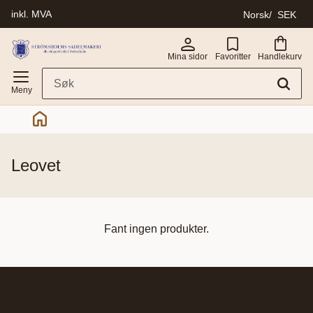
inkl. MVA
Norsk
SEK
Meny
Mina sidor
Favoritter
Handlekurv
leovet
Fant ingen produkter.