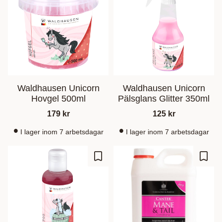
Waldhausen Unicorn
Waldhausen Unicorn
Hovgel 500ml
Pälsglans Glitter 350ml
179
kr
125
kr
I lager inom 7 arbetsdagar
I lager inom 7 arbetsdagar
Lagre som favoritt
Lagre