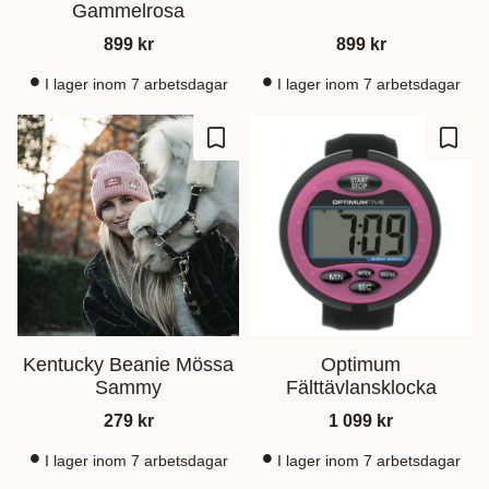
Gammelrosa
899
kr
899
kr
I lager inom 7 arbetsdagar
I lager inom 7 arbetsdagar
Lagre som favoritt
Lagre
Kentucky Beanie Mössa
Optimum
Sammy
Fälttävlansklocka
279
kr
1 099
kr
I lager inom 7 arbetsdagar
I lager inom 7 arbetsdagar