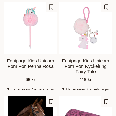
Lagre som favoritt
Lagre
Equipage Kids Unicorn
Equipage Kids Unicorn
Pom Pon Penna Rosa
Pom Pon Nyckelring
Fairy Tale
69
kr
119
kr
I lager inom 7 arbetsdagar
I lager inom 7 arbetsdagar
Lagre som favoritt
Lagre