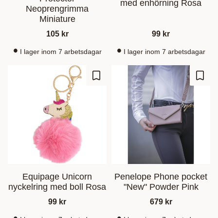
med enhörning Rosa
Neoprengrimma
Miniature
105
kr
99
kr
I lager inom 7 arbetsdagar
I lager inom 7 arbetsdagar
Lagre som favoritt
Lagre
Equipage Unicorn
Penelope Phone pocket
nyckelring med boll Rosa
"New" Powder Pink
99
kr
679
kr