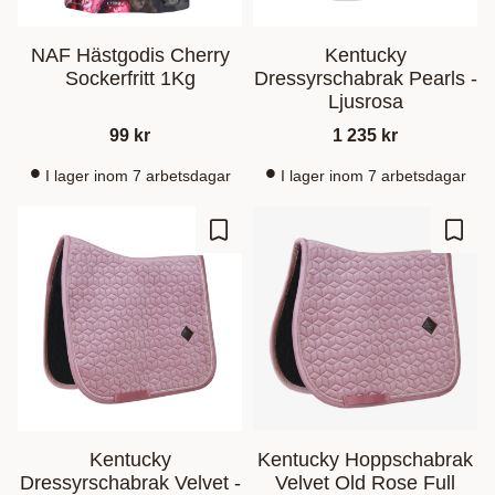
NAF Hästgodis Cherry
Kentucky
Sockerfritt 1Kg
Dressyrschabrak Pearls -
Ljusrosa
99
kr
1 235
kr
I lager inom 7 arbetsdagar
I lager inom 7 arbetsdagar
Lagre som favoritt
Lagre
Kentucky
Kentucky Hoppschabrak
Dressyrschabrak Velvet -
Velvet Old Rose Full