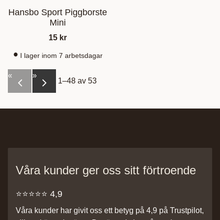
Hansbo Sport Piggborste
Mini
15
kr
I lager inom 7 arbetsdagar
«
»
1–
48
av
53
Våra kunder ger oss sitt förtroende
⭐️⭐️⭐️⭐️⭐️ 4,9
Våra kunder har givit oss ett betyg på 4,9 på Trustpilot,