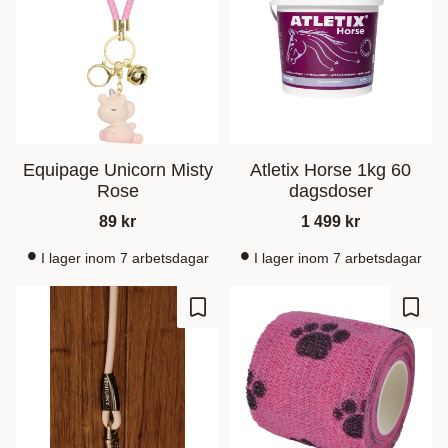
Equipage Unicorn Misty
Atletix Horse 1kg 60
Rose
dagsdoser
89
kr
1 499
kr
I lager inom 7 arbetsdagar
I lager inom 7 arbetsdagar
Lagre som favoritt
Lagre