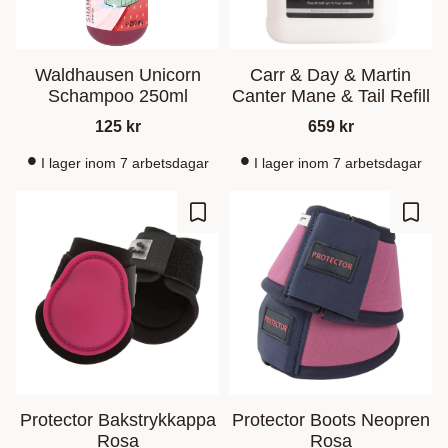
Waldhausen Unicorn
Carr & Day & Martin
Schampoo 250ml
Canter Mane & Tail Refill
125
kr
659
kr
I lager inom 7 arbetsdagar
I lager inom 7 arbetsdagar
Lagre som favoritt
Lagre
Protector Bakstrykkappa
Protector Boots Neopren
Rosa
Rosa