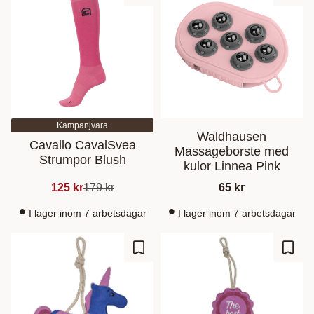
Kampanjvara
Waldhausen
Cavallo CavalSvea
Massageborste med
Strumpor Blush
kulor Linnea Pink
125
kr
179
kr
65
kr
I lager inom 7 arbetsdagar
I lager inom 7 arbetsdagar
Lagre som favoritt
Lagre