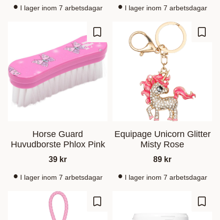
I lager inom 7 arbetsdagar
I lager inom 7 arbetsdagar
Lagre som favoritt
Lagre
Horse Guard
Equipage Unicorn Glitter
Huvudborste Phlox Pink
Misty Rose
39
kr
89
kr
I lager inom 7 arbetsdagar
I lager inom 7 arbetsdagar
Lagre som favoritt
Lagre