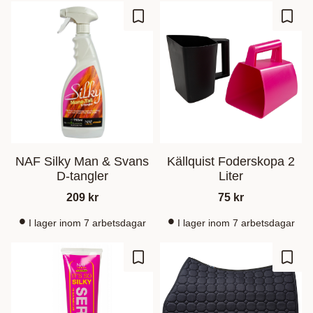
Lagre som favoritt
Lagre
NAF Silky Man & Svans
Källquist Foderskopa 2
D-tangler
Liter
209
kr
75
kr
I lager inom 7 arbetsdagar
I lager inom 7 arbetsdagar
Lagre som favoritt
Lagre