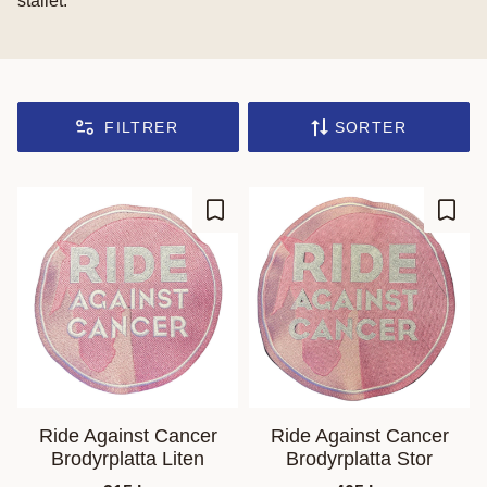
stallet.
FILTRER
SORTER
Lagre som favoritt
Lagre
Ride Against Cancer
Ride Against Cancer
Brodyrplatta Liten
Brodyrplatta Stor