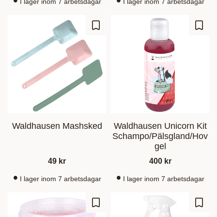
I lager inom 7 arbetsdagar
I lager inom 7 arbetsdagar
Lagre som favoritt
Lagre
Waldhausen Mashsked
Waldhausen Unicorn Kit
Schampo/Pälsgland/Hov
gel
49
kr
400
kr
I lager inom 7 arbetsdagar
I lager inom 7 arbetsdagar
Lagre som favoritt
Lagre