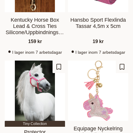
Kentucky Horse Box
Hansbo Sport Flexlinda
Lead & Cross Ties
Tassar 4,5m x 5cm
Silicone/Uppbindningsgri
mskaft Old Rose
159
kr
19
kr
I lager inom 7 arbetsdagar
I lager inom 7 arbetsdagar
Lagre som favoritt
Lagre
Tiny Collection
Equipage Nyckelring
Protector