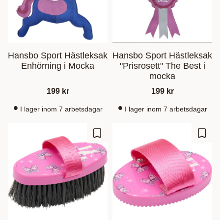
Hansbo Sport Hästleksak
Hansbo Sport Hästleksak
Enhörning i Mocka
"Prisrosett" The Best i
mocka
199
kr
199
kr
I lager inom 7 arbetsdagar
I lager inom 7 arbetsdagar
Lagre som favoritt
Lagre