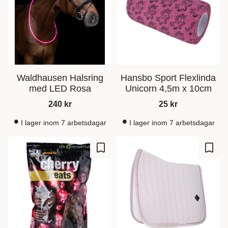
Waldhausen Halsring
Hansbo Sport Flexlinda
med LED Rosa
Unicorn 4,5m x 10cm
240
kr
25
kr
I lager inom 7 arbetsdagar
I lager inom 7 arbetsdagar
Lagre som favoritt
Lagre