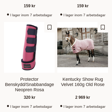
159
kr
159
kr
I lager inom 7 arbetsdagar
I lager inom 7 arbetsdagar
Lagre som favoritt
Lagre
Protector
Kentucky Show Rug
Benskydd/Snabbandage
Velvet 160g Old Rose
Neopren Rosa
320
kr
2 969
kr
I lager inom 7 arbetsdagar
I lager inom 7 arbetsdagar