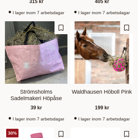
315
kr
405
kr
I lager inom 7 arbetsdagar
I lager inom 7 arbetsdagar
Lagre som favoritt
Lagre
Strömsholms
Waldhausen Höboll Pink
Sadelmakeri Höpåse
39
kr
199
kr
I lager inom 7 arbetsdagar
I lager inom 7 arbetsdagar
30
%
Lagre som favoritt
Lagre