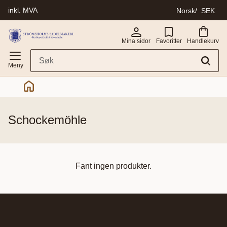
inkl. MVA
Norsk
SEK
Meny
Mina sidor
Favoritter
Handlekurv
schockemöhle
Fant ingen produkter.