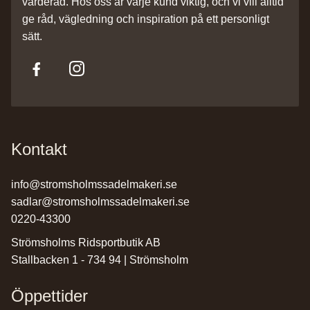
värderad. Hos oss är varje kund viktig, och vi vill alltid
ge råd, vägledning och inspiration på ett personligt
sätt.
Kontakt
info@stromsholmssadelmakeri.se
sadlar@stromsholmssadelmakeri.se
0220-43300
Strömsholms Ridsportbutik AB
Stallbacken 1 - 734 94 | Strömsholm
Öppettider