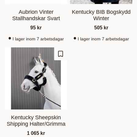
Aubrion Vinter
Kentucky BIB Bogskydd
Stallhandskar Svart
Winter
95
kr
505
kr
I lager inom 7 arbetsdagar
I lager inom 7 arbetsdagar
Lagre som favoritt
Kentucky Sheepskin
Shipping Halter/Grimma
1 065
kr