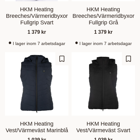
HKM Heating
HKM Heating
Breeches/Värmeridbyxor
Breeches/Värmeridbyxor
Fullgrip Svart
Fullgrip Grå
1 379
kr
1 379
kr
I lager inom 7 arbetsdagar
I lager inom 7 arbetsdagar
Lagre som favoritt
Lagre
HKM Heating
HKM Heating
Vest/Värmeväst Marinblå
Vest/Värmeväst Svart
1 039
kr
1 039
kr