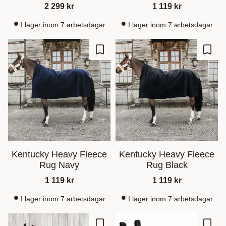
2 299
kr
1 119
kr
I lager inom 7 arbetsdagar
I lager inom 7 arbetsdagar
Lagre som favoritt
Lagre
Kentucky Heavy Fleece
Kentucky Heavy Fleece
Rug Navy
Rug Black
1 119
kr
1 119
kr
I lager inom 7 arbetsdagar
I lager inom 7 arbetsdagar