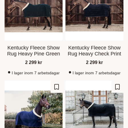
Kentucky Fleece Show
Kentucky Fleece Show
Rug Heavy Pine Green
Rug Heavy Check Print
2 299
kr
2 299
kr
I lager inom 7 arbetsdagar
I lager inom 7 arbetsdagar
Lagre som favoritt
Lagre