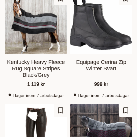
Lagre som favoritt
Lagre
Kentucky Heavy Fleece
Equipage Cerina Zip
Rug Square Stripes
Winter Svart
Black/Grey
1 119
kr
999
kr
I lager inom 7 arbetsdagar
I lager inom 7 arbetsdagar
Lagre som favoritt
Lagre