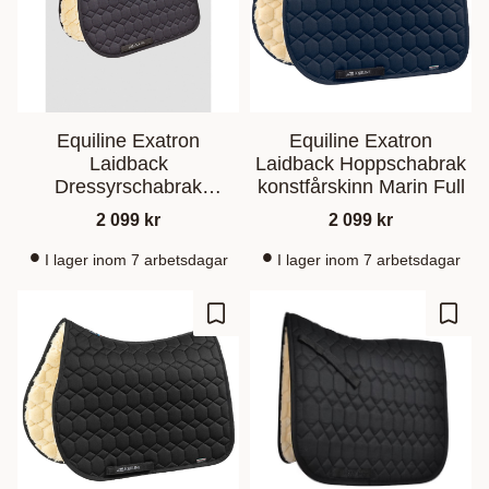
Equiline Exatron
Equiline Exatron
Laidback
Laidback Hoppschabrak
Dressyrschabrak
konstfårskinn Marin Full
Konstfårskinn Svart
2 099
kr
2 099
kr
I lager inom 7 arbetsdagar
I lager inom 7 arbetsdagar
Lagre som favoritt
Lagre