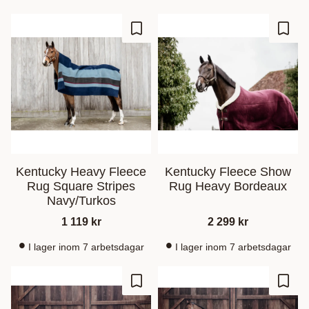
Lagre som favoritt
Lagre
Kentucky Heavy Fleece
Kentucky Fleece Show
Rug Square Stripes
Rug Heavy Bordeaux
Navy/Turkos
1 119
kr
2 299
kr
I lager inom 7 arbetsdagar
I lager inom 7 arbetsdagar
Lagre som favoritt
Lagre