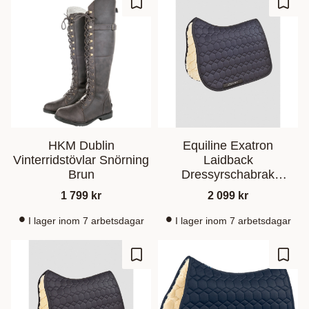
Lagre som favoritt
Lagre
HKM Dublin
Equiline Exatron
Vinterridstövlar Snörning
Laidback
Brun
Dressyrschabrak
Konstfårskinn Marin
1 799
kr
2 099
kr
I lager inom 7 arbetsdagar
I lager inom 7 arbetsdagar
Lagre som favoritt
Lagre