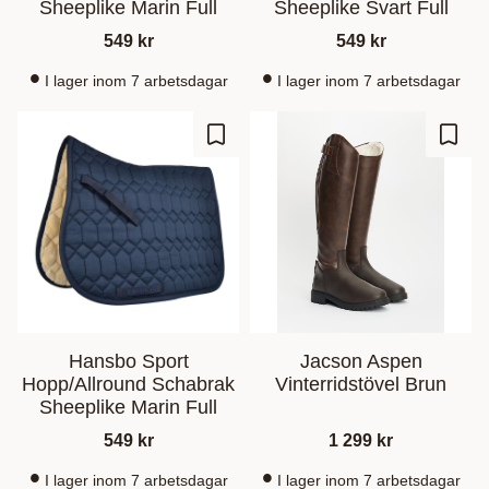
Sheeplike Marin Full
Sheeplike Svart Full
549
kr
549
kr
I lager inom 7 arbetsdagar
I lager inom 7 arbetsdagar
Lagre som favoritt
Lagre
Hansbo Sport
Jacson Aspen
Hopp/Allround Schabrak
Vinterridstövel Brun
Sheeplike Marin Full
549
kr
1 299
kr
I lager inom 7 arbetsdagar
I lager inom 7 arbetsdagar