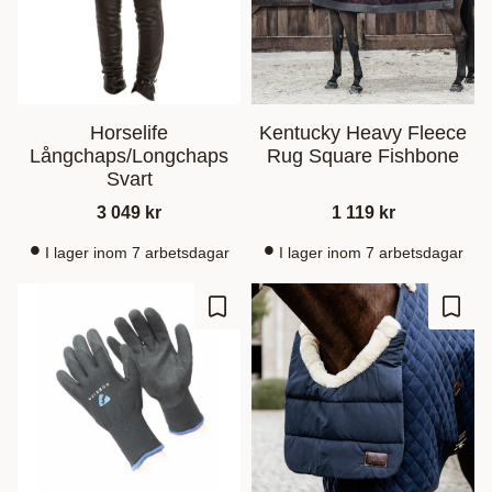
Horselife
Kentucky Heavy Fleece
Långchaps/Longchaps
Rug Square Fishbone
Svart
3 049
kr
1 119
kr
I lager inom 7 arbetsdagar
I lager inom 7 arbetsdagar
Lagre som favoritt
Lagre