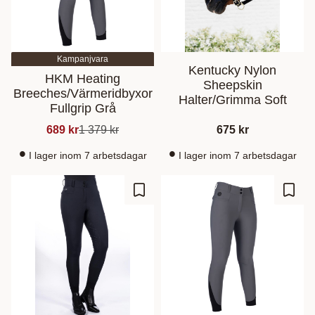
Kampanjvara
Kentucky Nylon
HKM Heating
Sheepskin
Breeches/Värmeridbyxor
Halter/Grimma Soft
Fullgrip Grå
689
kr
1 379
kr
675
kr
I lager inom 7 arbetsdagar
I lager inom 7 arbetsdagar
Lagre som favoritt
Lagre