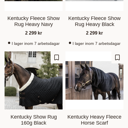
Kentucky Fleece Show
Kentucky Fleece Show
Rug Heavy Navy
Rug Heavy Black
2 299
kr
2 299
kr
I lager inom 7 arbetsdagar
I lager inom 7 arbetsdagar
Lagre som favoritt
Lagre
Kentucky Show Rug
Kentucky Heavy Fleece
160g Black
Horse Scarf