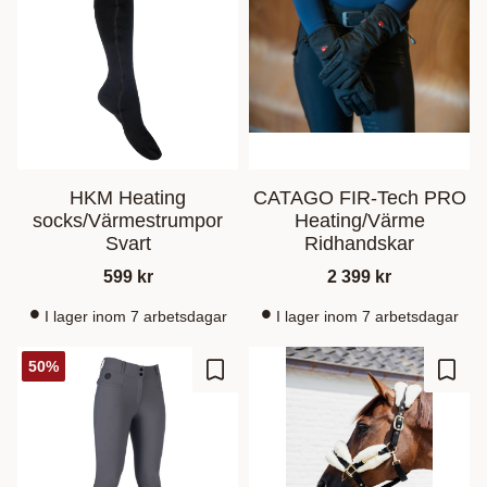
HKM Heating
CATAGO FIR-Tech PRO
socks/Värmestrumpor
Heating/Värme
Svart
Ridhandskar
599
kr
2 399
kr
I lager inom 7 arbetsdagar
I lager inom 7 arbetsdagar
50
%
Lagre som favoritt
Lagre