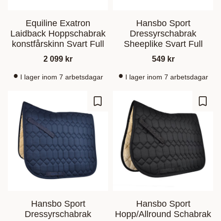
Equiline Exatron
Hansbo Sport
Laidback Hoppschabrak
Dressyrschabrak
konstfårskinn Svart Full
Sheeplike Svart Full
2 099
kr
549
kr
I lager inom 7 arbetsdagar
I lager inom 7 arbetsdagar
Lagre som favoritt
Lagre
Hansbo Sport
Hansbo Sport
Dressyrschabrak
Hopp/Allround Schabrak