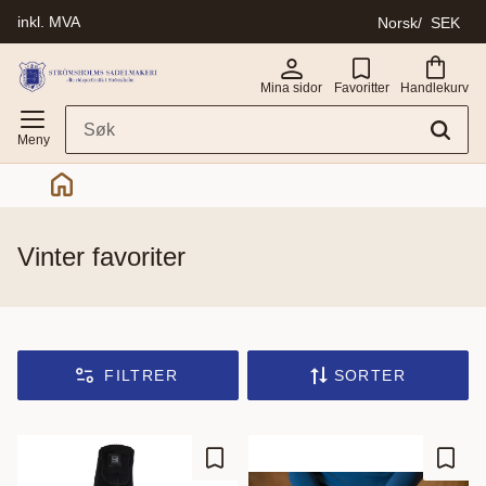
inkl. MVA
Norsk
SEK
Meny
Mina sidor
Favoritter
Handlekurv
vinter favoriter
FILTRER
SORTER
Lagre som favoritt
Lagre