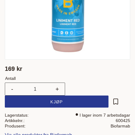
169
kr
Antall
-
+
KJØP
Lagre som
Lagerstatus
I lager inom 7 arbetsdagar
Artikkelnr.
600425
Produsent
Biofarmab