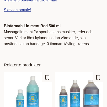
Vis alle produkter fra Biofarmab
Skriv en omtale!
Biofarmab Liniment Red 500 ml
Massageliniment för sporthästens muskler, leder och
senor. Verkar först kylande sedan värmande, ska
användas utan bandage. 0 timmars tävlingskarens.
Relaterte produkter
Lagre som favoritt
Lagre