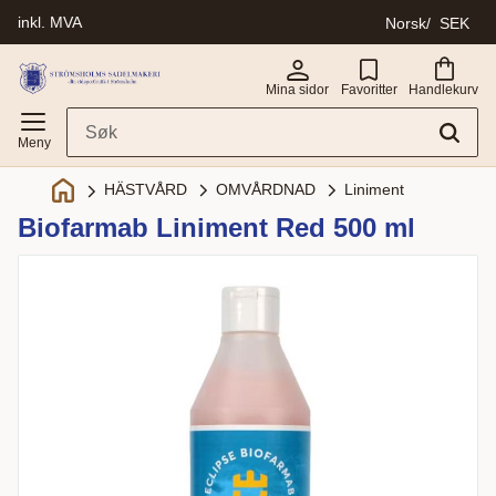
inkl. MVA
Norsk
SEK
Meny
Mina sidor
Favoritter
Handlekurv
OMVÅRDNAD
Liniment
HÄSTVÅRD
Biofarmab Liniment Red 500 ml