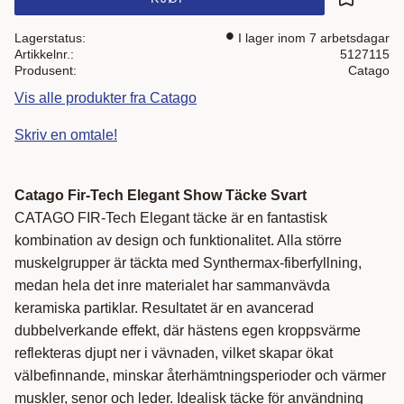
Lagre som
Lagerstatus
I lager inom 7 arbetsdagar
Artikkelnr.
5127115
Produsent
Catago
Vis alle produkter fra Catago
Skriv en omtale!
Catago Fir-Tech Elegant Show Täcke Svart
CATAGO FIR-Tech Elegant täcke är en fantastisk
kombination av design och funktionalitet. Alla större
muskelgrupper är täckta med Synthermax-fiberfyllning,
medan hela det inre materialet har sammanvävda
keramiska partiklar. Resultatet är en avancerad
dubbelverkande effekt, där hästens egen kroppsvärme
reflekteras djupt ner i vävnaden, vilket skapar ökat
välbefinnande, minskar återhämtningsperioder och värmer
muskler, senor och leder. Idealisk täcke för användning