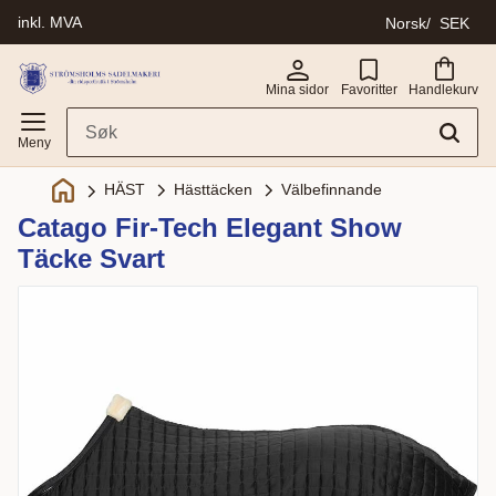
inkl. MVA
Norsk
SEK
Meny
Mina sidor
Favoritter
Handlekurv
Hästtäcken
Välbefinnande
HÄST
Catago Fir-Tech Elegant Show
Täcke Svart