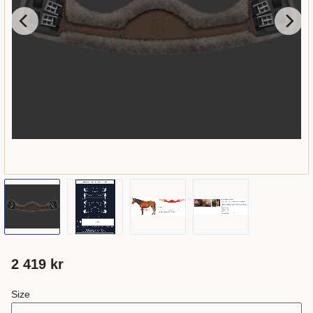
2 419
kr
Size