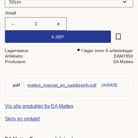
Antall
-
+
KJØP
Lagre som
Lagerstatus
I lager inom 5 arbetsdagar
Artikkelnr.
EAM7850
Produsent
EA Mattes
pdf
mattes_manual_en_saddlegirth.pdf
849KB
Vis alle produkter fra EA Mattes
Skriv en omtale!