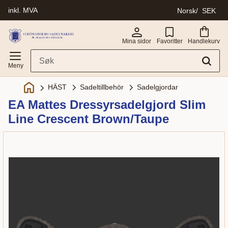
inkl. MVA
Norsk
SEK
Meny
Mina sidor
Favoritter
Handlekurv
Sadeltillbehör
Sadelgjordar
HÄST
EA Mattes Dressyrsadelgjord Slim
Line Crescent Brown/Taupe