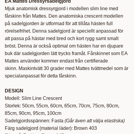
EA Mattes Dressyrsadelgjord
Mjuk anatomisk dressyrgjord i modellen slim line med
fårskinn från Mattes. Den anatomiska crescent modellen
på sadelgjorden är utformad för att tillåta hästen full
rörelsefrihet. Denna sadelgjord är speciellt anpassad för
att passa på hästar med bred och kort rygg samt smalt
bröst. Denna är också optimal om hästen har en djupare
buk där sadelgjorden lätt trycks framåt. Fårskinnet som EA
Mattes använder kommer endast från certifierade
skinn. Maskintvätt 30 grader med Mattes tvättmedel som är
specialanpassat för detta fårskinn.
DESIGN
Modell: Slim Line Crescent
Storlek: 50cm, 55cm, 60cm, 65cm, 70cm, 75cm, 80cm,
85cm, 90cm, 95cm, 100cm
Sadelgjordsspännen: Fasta
(Går även att välja elastiska)
Färg sadelgjord (material läder): Brown 403