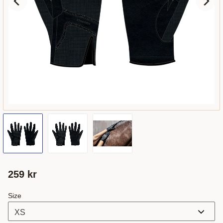
259
kr
Size