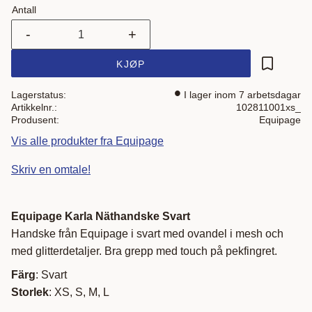
Antall
-
+
KJØP
Lagre som
Lagerstatus
I lager inom 7 arbetsdagar
Artikkelnr.
102811001xs_
Produsent
Equipage
Vis alle produkter fra Equipage
Skriv en omtale!
Equipage Karla Näthandske Svart
Handske från Equipage i svart med ovandel i mesh och
med glitterdetaljer. Bra grepp med touch på pekfingret.
Färg
: Svart
Storlek
: XS, S, M, L