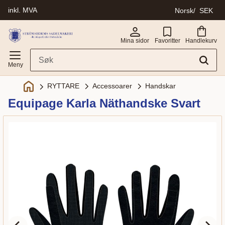
inkl. MVA
Norsk
SEK
Meny
Mina sidor
Favoritter
Handlekurv
Accessoarer
Handskar
RYTTARE
Equipage Karla Näthandske Svart