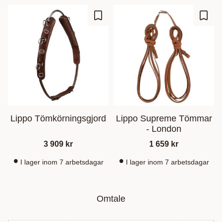
Lagre som favoritt
Lagre
Lippo Tömkörningsgjord
Lippo Supreme Tömmar
- London
3 909
kr
1 659
kr
I lager inom 7 arbetsdagar
I lager inom 7 arbetsdagar
Omtale