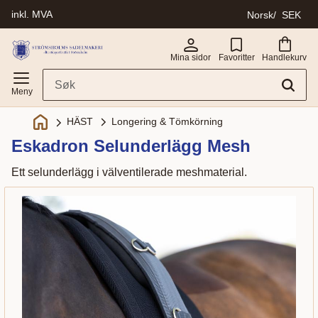
inkl. MVA
Norsk
SEK
Meny
Mina sidor
Favoritter
Handlekurv
Longering & Tömkörning
HÄST
Eskadron Selunderlägg Mesh
Ett selunderlägg i välventilerade meshmaterial.