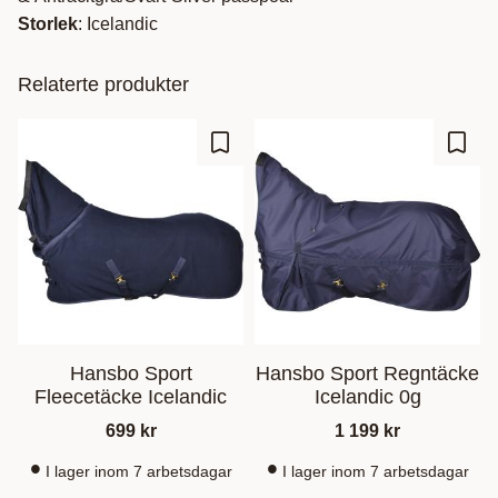
Storlek
: Icelandic
Relaterte produkter
Lagre som favoritt
Lagre
Hansbo Sport
Hansbo Sport Regntäcke
Fleecetäcke Icelandic
Icelandic 0g
699
kr
1 199
kr
I lager inom 7 arbetsdagar
I lager inom 7 arbetsdagar