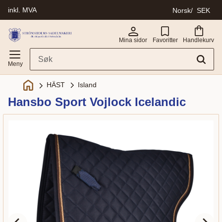
inkl. MVA
Norsk
SEK
Meny
Mina sidor
Favoritter
Handlekurv
Island
HÄST
Hansbo Sport Vojlock Icelandic