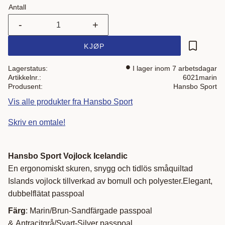
Antall
-
+
KJØP
Lagre som
Lagerstatus
I lager inom 7 arbetsdagar
Artikkelnr.
6021marin
Produsent
Hansbo Sport
Vis alle produkter fra Hansbo Sport
Skriv en omtale!
Hansbo Sport Vojlock Icelandic
En ergonomiskt skuren, snygg och tidlös småquiltad
Islands vojlock tillverkad av bomull och polyester.Elegant,
dubbelflätat passpoal
Färg
: Marin/Brun-Sandfärgade passpoal
& Antracitgrå/Svart-Silver passpoal