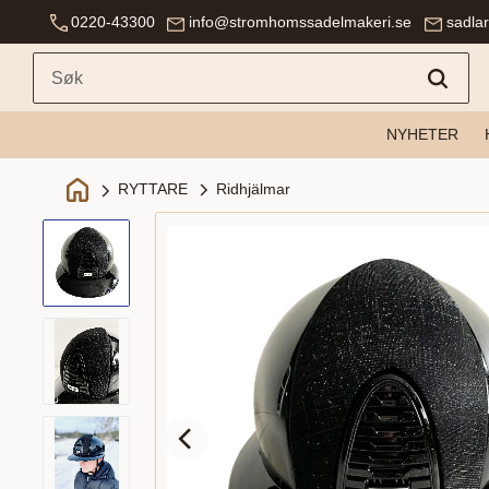
0220-43300
info@stromhomssadelmakeri.se
sadla
NYHETER
Ridhjälmar
RYTTARE