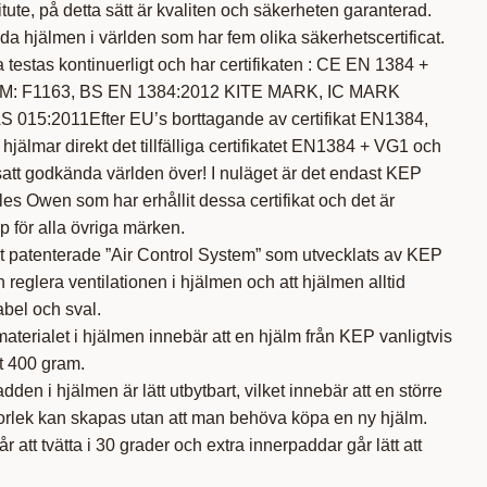
tute, på detta sätt är kvaliten och säkerheten garanterad.
a hjälmen i världen som har fem olika säkerhetscertificat.
testas kontinuerligt och har certifikaten : CE EN 1384 +
M: F1163, BS EN 1384:2012 KITE MARK, IC MARK
S 015:2011Efter EU’s borttagande av certifikat EN1384,
 hjälmar direkt det tillfälliga certifikatet EN1384 + VG1 och
satt godkända världen över! I nuläget är det endast KEP
les Owen som har erhållit dessa certifikat och det är
p för alla övriga märken.
et patenterade ”Air Control System” som utvecklats av KEP
 reglera ventilationen i hjälmen och att hjälmen alltid
bel och sval.
 materialet i hjälmen innebär att en hjälm från KEP vanligtvis
t 400 gram.
dden i hjälmen är lätt utbytbart, vilket innebär att en större
torlek kan skapas utan att man behöva köpa en ny hjälm.
 att tvätta i 30 grader och extra innerpaddar går lätt att