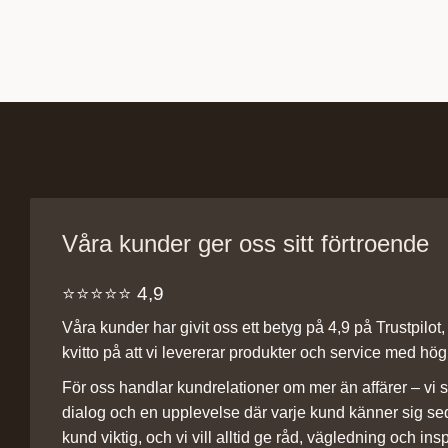
Våra kunder ger oss sitt förtroende
⭐️⭐️⭐️⭐️⭐️ 4,9
Våra kunder har givit oss ett betyg på 4,9 på Trustpilot, v
kvitto på att vi levererar produkter och service med hög 
För oss handlar kundrelationer om mer än affärer – vi st
dialog och en upplevelse där varje kund känner sig se
kund viktig, och vi vill alltid ge råd, vägledning och insp