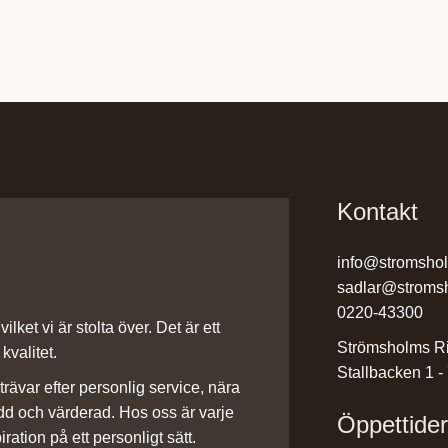
Kontakt
info@stromsho
sadlar@stroms
0220-43300
ilket vi är stolta över. Det är ett
Strömsholms Ri
kvalitet.
Stallbacken 1 -
rävar efter personlig service, nära
dd och värderad. Hos oss är varje
Öppettide
iration på ett personligt sätt.