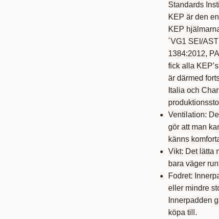
Standards Insti
KEP är den end
KEP hjälmarna 
´VG1 SEI/AST
1384:2012, PA
fick alla KEP’s
är därmed fort
Italia och Char
produktionssto
Ventilation: D
gör att man kan
känns komforta
Vikt: Det lätta
bara väger run
Fodret: Innerpa
eller mindre s
Innerpadden går
köpa till.