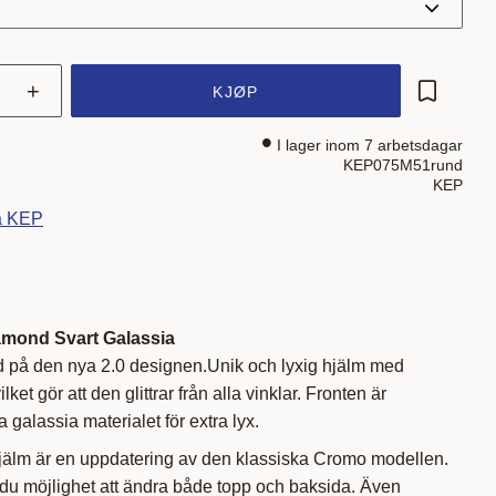
+
KJØP
Lagre som
I lager inom 7 arbetsdagar
KEP075M51rund
KEP
ra KEP
mond Svart Galassia
 på den nya 2.0 designen.Unik och lyxig hjälm med
lket gör att den glittrar från alla vinklar. Fronten är
 galassia materialet för extra lyx.
älm är en uppdatering av den klassiska Cromo modellen.
du möjlighet att ändra både topp och baksida. Även