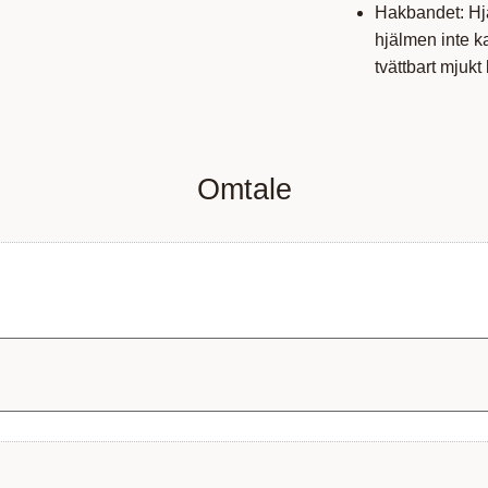
Hakbandet: Hjä
hjälmen inte k
tvättbart mjukt 
Omtale