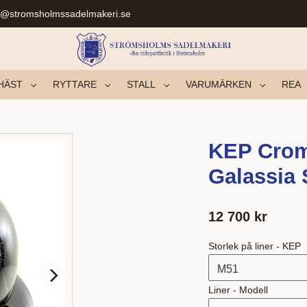
r@stromsholmssadelmakeri.se
HÄST
RYTTARE
STALL
VARUMÄRKEN
REA
KEP Crom
Galassia 
12 700
kr
Storlek på liner - KEP
Liner - Modell