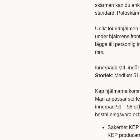
skärmen kan du enke
standard. Poloskärm 
Unikt för ridhjälmen
under hjälmens fro
lägga till personlig
mm.
Innerpadd strl, ingår 
Storlek
: Medium 51
Kep hjälmarna kommer
Man anpassar storlek
innerpad 51 – 58 och 
beställningsvara och
Säkerhet KEP H
KEP producerar