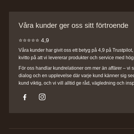
Våra kunder ger oss sitt förtroende
⭐️⭐️⭐️⭐️⭐️ 4,9
Våra kunder har givit oss ett betyg på 4,9 på Trustpilot, v
kvitto på att vi levererar produkter och service med hög 
För oss handlar kundrelationer om mer än affärer – vi st
dialog och en upplevelse där varje kund känner sig se
kund viktig, och vi vill alltid ge råd, vägledning och insp