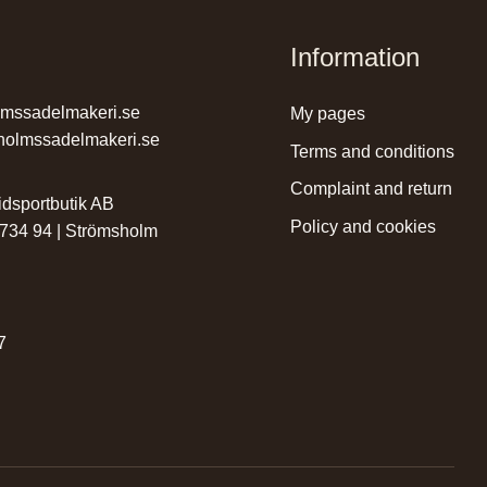
Information
lmssadelmakeri.se
my pages
holmssadelmakeri.se
terms and conditions
complaint and return
dsportbutik AB
policy and cookies
 734 94 | Strömsholm
r
7