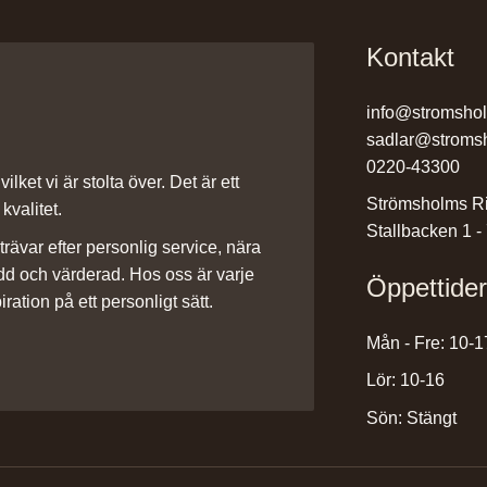
Kontakt
info@stromsho
sadlar@stroms
0220-43300
ilket vi är stolta över. Det är ett
Strömsholms Ri
kvalitet.
Stallbacken 1 -
rävar efter personlig service, nära
dd och värderad. Hos oss är varje
Öppettide
iration på ett personligt sätt.
Mån - Fre: 10-1
Lör: 10-16
Sön: Stängt