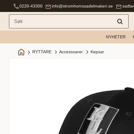
0220-43300
info@stromhomssadelmakeri.se
sadla
NYHETER
Accessoarer
Kepsar
RYTTARE