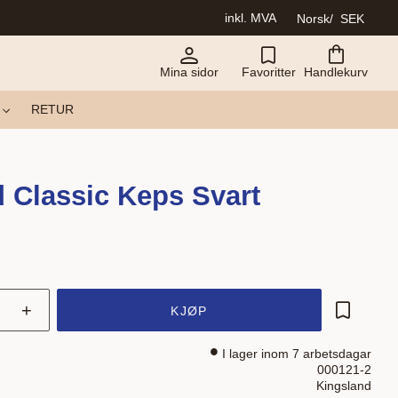
inkl. MVA
Norsk
SEK
Mina sidor
Favoritter
Handlekurv
RETUR
 Classic Keps Svart
+
KJØP
Lagre som
I lager inom 7 arbetsdagar
000121-2
Kingsland