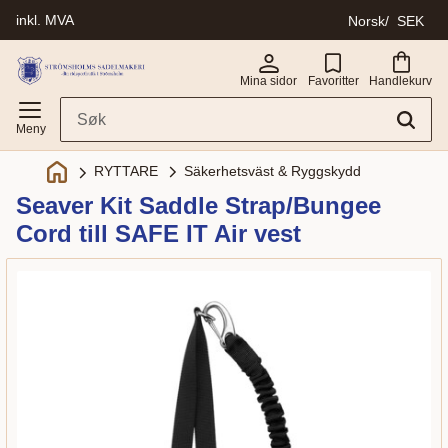
inkl. MVA
Norsk
SEK
Meny
Mina sidor
Favoritter
Handlekurv
Säkerhetsväst & Ryggskydd
RYTTARE
Seaver Kit Saddle Strap/Bungee
Cord till SAFE IT Air vest