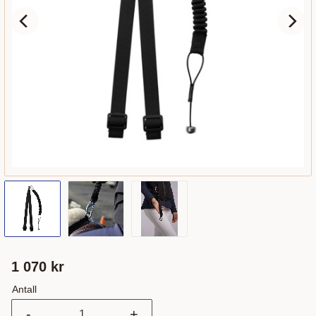
1 070
kr
Antall
-
+