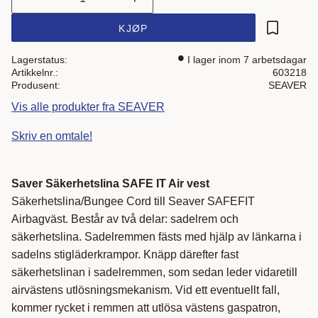
KJØP
Lagre som
Lagerstatus
I lager inom 7 arbetsdagar
Artikkelnr.
603218
Produsent
SEAVER
Vis alle produkter fra SEAVER
Skriv en omtale!
Saver Säkerhetslina SAFE IT Air vest
Säkerhetslina/Bungee Cord till Seaver SAFEFIT
Airbagväst. Består av två delar: sadelrem och
säkerhetslina. Sadelremmen fästs med hjälp av länkarna i
sadelns stigläderkrampor. Knäpp därefter fast
säkerhetslinan i sadelremmen, som sedan leder vidaretill
airvästens utlösningsmekanism. Vid ett eventuellt fall,
kommer rycket i remmen att utlösa västens gaspatron,