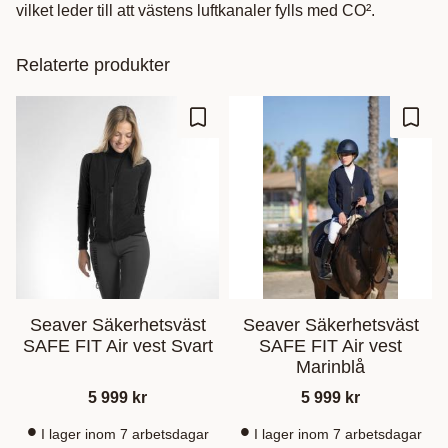
vilket leder till att västens luftkanaler fylls med CO².
Relaterte produkter
Lagre som favoritt
Lagre
Seaver Säkerhetsväst
Seaver Säkerhetsväst
SAFE FIT Air vest Svart
SAFE FIT Air vest
Marinblå
5 999
kr
5 999
kr
I lager inom 7 arbetsdagar
I lager inom 7 arbetsdagar