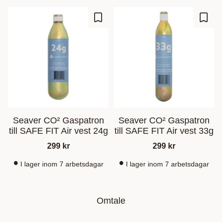
Lagre som favoritt
Lagre
Seaver CO² Gaspatron
Seaver CO² Gaspatron
till SAFE FIT Air vest 24g
till SAFE FIT Air vest 33g
299
kr
299
kr
I lager inom 7 arbetsdagar
I lager inom 7 arbetsdagar
Omtale