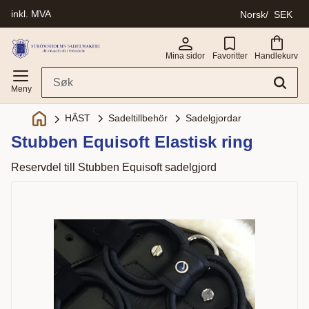
inkl. MVA
Norsk
SEK
Meny
Mina sidor
Favoritter
Handlekurv
Sadeltillbehör
Sadelgjordar
HÄST
Stubben Equisoft Elastisk ring
Reservdel till Stubben Equisoft sadelgjord