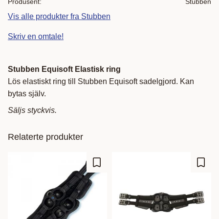
Produsent
Stubben
Vis alle produkter fra Stubben
Skriv en omtale!
Stubben Equisoft Elastisk ring
Lös elastiskt ring till Stubben Equisoft sadelgjord. Kan
bytas själv.
Säljs styckvis.
Relaterte produkter
Lagre som favoritt
Lagre