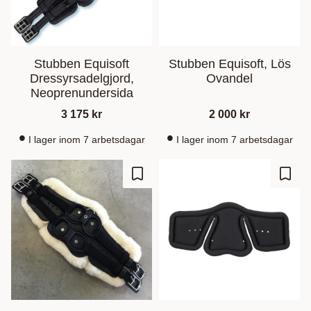
Stubben Equisoft
Stubben Equisoft, Lös
Dressyrsadelgjord,
Ovandel
Neoprenundersida
3 175
kr
2 000
kr
I lager inom 7 arbetsdagar
I lager inom 7 arbetsdagar
Lagre som favoritt
Lagre