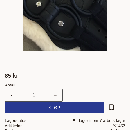
85
kr
Antall
-
+
KJØP
Lagre som
Lagerstatus
I lager inom 7 arbetsdagar
Artikkelnr.
ST432