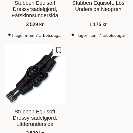
Stubben Equisoft
Stubben Equisoft, Lös
Dressyrsadelgjord,
Undersida Neopren
Fårskinnsundersida
3 529
kr
1 175
kr
I lager inom 7 arbetsdagar
I lager inom 7 arbetsdagar
Lagre som favoritt
Stubben Equisoft
Dressyrsadelgjord,
Läderundersida