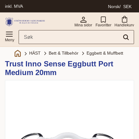
inkl. MVA
Norsk
SEK
Meny
Mina sidor
Favoritter
Handlekurv
Bett & Tillbehör
Eggbett & Muffbett
HÄST
Trust Inno Sense Eggbutt Port
Medium 20mm