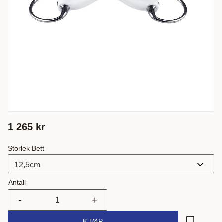
1 265
kr
Storlek Bett
Antall
-
+
KJØP