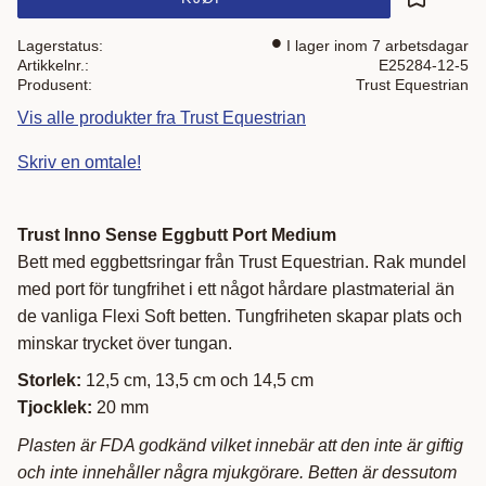
Lagre som
Lagerstatus
I lager inom 7 arbetsdagar
Artikkelnr.
E25284-12-5
Produsent
Trust Equestrian
Vis alle produkter fra Trust Equestrian
Skriv en omtale!
Trust Inno Sense Eggbutt Port Medium
Bett med eggbettsringar från Trust Equestrian. Rak mundel
med port för tungfrihet i ett något hårdare plastmaterial än
de vanliga Flexi Soft betten. Tungfriheten skapar plats och
minskar trycket över tungan.
Storlek:
12,5 cm, 13,5 cm och 14,5 cm
Tjocklek:
20 mm
Plasten är FDA godkänd vilket innebär att den inte är giftig
och inte innehåller några mjukgörare. Betten är dessutom