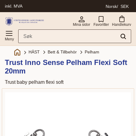
inkl. MVA
Norsk
SEK
Meny
Mina sidor
Favoritter
Handlekurv
Bett & Tillbehör
Pelham
HÄST
Trust Inno Sense Pelham Flexi Soft
20mm
Trust baby pelham flexi soft