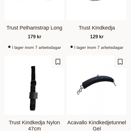
Trust Pelhamstrap Long
Trust Kindkedja
179
kr
129
kr
I lager inom 7 arbetsdagar
I lager inom 7 arbetsdagar
Lagre som favoritt
Lagre
Trust Kindkedja Nylon
Acavallo Kindkedjetunnel
47cm
Gel