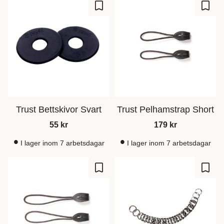
Lagre som favoritt
Lagre
Trust Bettskivor Svart
Trust Pelhamstrap Short
55
kr
179
kr
I lager inom 7 arbetsdagar
I lager inom 7 arbetsdagar
Lagre som favoritt
Lagre