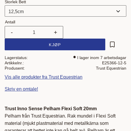
Storlek Bett
Antall
-
+
KJØP
Lagre som
Lagerstatus
I lager inom 7 arbetsdagar
Artikkelnr.
E25366-12-5
Produsent
Trust Equestrian
Vis alle produkter fra Trust Equestrian
Skriv en omtale!
Trust Inno Sense Pelham Flexi Soft 20mm
Pelham från Trust Equestrian. Rak mundel i Flexi Soft
material (mjukt plastmaterial med metallkärna som
garanterar att bettet inte kan gå helt av). Pelham är ett