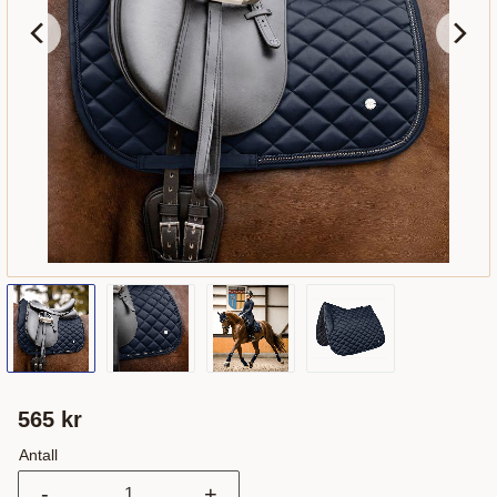
565
kr
Antall
-
+