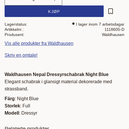
KJØP
Lagre som
Lagerstatus
I lager inom 7 arbetsdagar
Artikkelnr.
1118605-D
Produsent
Waldhausen
Vis alle produkter fra Waldhausen
Skriv en omtale!
Waldhausen Nepal Dressyrschabrak Night Blue
Elegant schabrak i glansigt material dekorerade med
strassband.
Färg
: Night Blue
Storlek
: Full
Modell
: Dressyr
Relaterte produkter