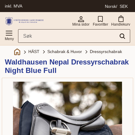
inkl. MVA
Norsk
SEK
Meny
Mina sidor
Favoritter
Handlekurv
Schabrak & Huvor
Dressyrschabrak
HÄST
Waldhausen Nepal Dressyrschabrak
Night Blue Full