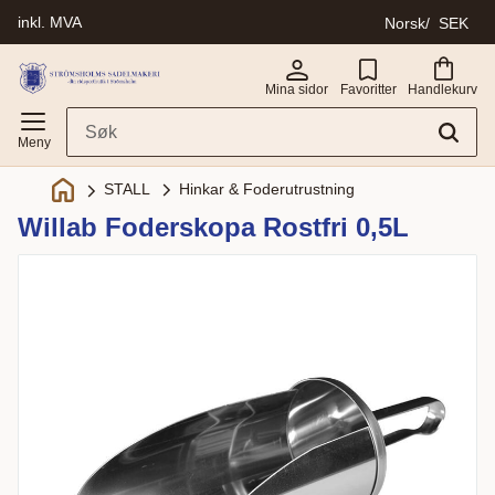
inkl. MVA
Norsk
SEK
Meny
Mina sidor
Favoritter
Handlekurv
Hinkar & Foderutrustning
STALL
Willab Foderskopa Rostfri 0,5L