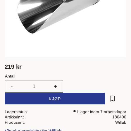
219
kr
Antall
-
+
KJØP
Lagre som
Lagerstatus
I lager inom 7 arbetsdagar
Artikkelnr.
180400
Produsent
Willab