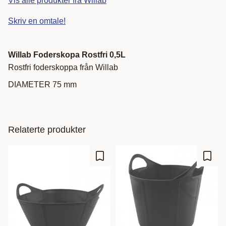
Vis alle produkter fra Willab
Skriv en omtale!
Willab Foderskopa Rostfri 0,5L
Rostfri foderskoppa från Willab
DIAMETER 75 mm
Relaterte produkter
Lagre som favoritt
Lagre