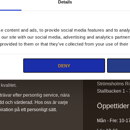
Details
e content and ads, to provide social media features and to analy
 our site with our social media, advertising and analytics partn
Kontakt
 provided to them or that they’ve collected from your use of their
info@stromshol
DENY
sadlar@stromsh
0220-43300
ilket vi är stolta över. Det är ett
Strömsholms Ri
kvalitet.
Stallbacken 1 -
rävar efter personlig service, nära
dd och värderad. Hos oss är varje
Öppettider
iration på ett personligt sätt.
Mån - Fre: 10-1