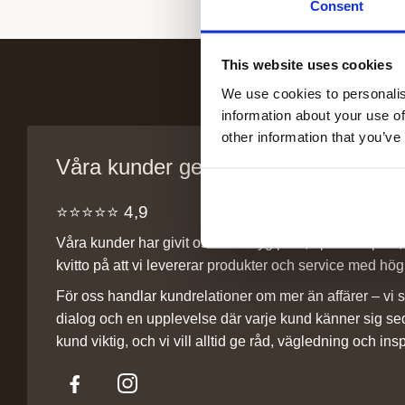
Consent
This website uses cookies
We use cookies to personalis
information about your use of
other information that you’ve
Våra kunder ger oss sitt förtroende
⭐️⭐️⭐️⭐️⭐️ 4,9
Våra kunder har givit oss ett betyg på 4,9 på Trustpilot, v
kvitto på att vi levererar produkter och service med hög 
För oss handlar kundrelationer om mer än affärer – vi st
dialog och en upplevelse där varje kund känner sig se
kund viktig, och vi vill alltid ge råd, vägledning och insp