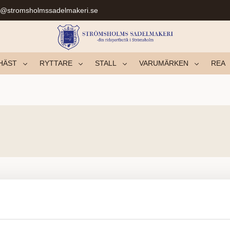
r@stromsholmssadelmakeri.se
HÄST
RYTTARE
STALL
VARUMÄRKEN
REA
Inga produkter hittades.