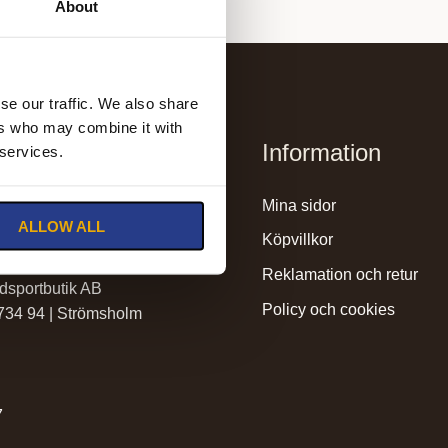
About
se our traffic. We also share
ers who may combine it with
Information
 services.
mssadelmakeri.se
mina sidor
ALLOW ALL
olmssadelmakeri.se
köpvillkor
reklamation och retur
dsportbutik AB
policy och cookies
 734 94 | Strömsholm
7