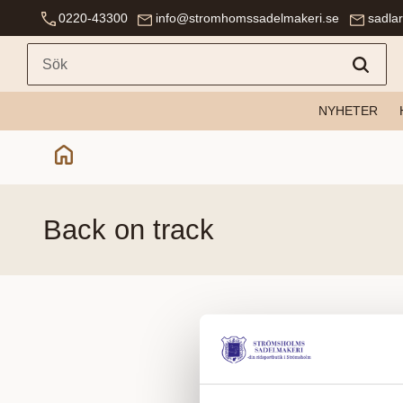
0220-43300
info@stromhomssadelmakeri.se
sadla
NYHETER
back on track