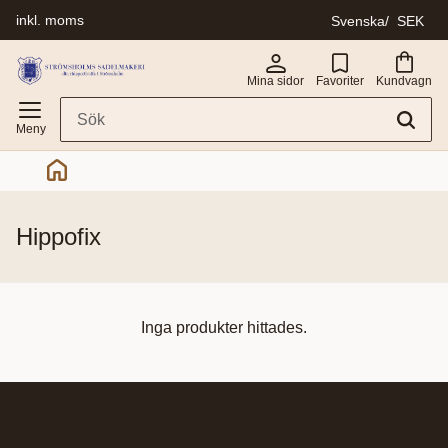
inkl. moms
Svenska
SEK
Meny
Mina sidor
Favoriter
Kundvagn
hippofix
Inga produkter hittades.