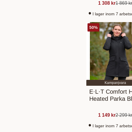
Chocolate 4
1 308
kr
1 869
k
I lager inom 7 arbet
50
%
Kampanjvara
E·L·T Comfort 
Heated Parka B
1 149
kr
2 299
k
I lager inom 7 arbet