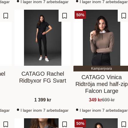
sdagar
I lager inom 7 arbetsdagar
I lager inom 7 arbetsdagar
50
%
Lägg till i favoriter
Lägg till i favoriter
Lä
Kampanjvara
el
CATAGO Rachel
CATAGO Vinica
Ridbyxor FG Svart
Ridtröja med half-zip
Falcon Large
1 399
kr
349
kr
699
kr
sdagar
I lager inom 7 arbetsdagar
I lager inom 7 arbetsdagar
50
%
Lägg till i favoriter
Lägg till i favoriter
Lä