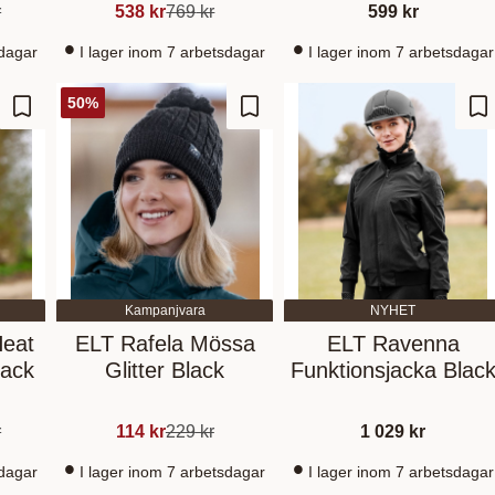
2
r
538
kr
769
kr
599
kr
sdagar
I lager inom 7 arbetsdagar
I lager inom 7 arbetsdagar
50
%
Lägg till i favoriter
Lägg till i favoriter
Lä
Kampanjvara
NYHET
Heat
ELT Rafela Mössa
ELT Ravenna
lack
Glitter Black
Funktionsjacka Blac
r
114
kr
229
kr
1 029
kr
sdagar
I lager inom 7 arbetsdagar
I lager inom 7 arbetsdagar