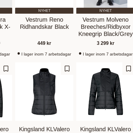
NYHET
NYHET
ra
Vestrum Reno
Vestrum Molveno
k X-
Ridhandskar Black
Breeches/Ridbyxor
Kneegrip Black/Grey
r
449
kr
3 299
kr
sdagar
I lager inom 7 arbetsdagar
I lager inom 7 arbetsdagar
Lägg till i favoriter
Lägg till i favoriter
Lä
lero
Kingsland KLValero
Kingsland KLValero