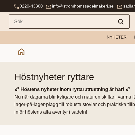
0220-43300
info@stromhomssadelmakeri.se
sadla
NYHETER
höstnyheter ryttare
🍂
Höstens nyheter inom ryttarutrustning är här!
🍂
Nu när dagarna blir kyligare och naturen skiftar i varma f
lager-på-lager-plagg till robusta stövlar och praktiska t
inför höstens alla äventyr i sadeln!