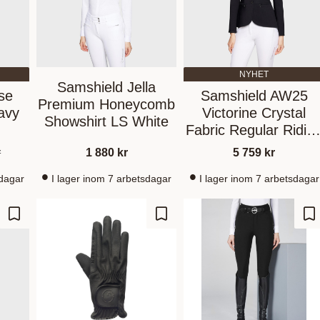
NYHET
Samshield Jella
se
Samshield AW25
Premium Honeycomb
avy
Victorine Crystal
Showshirt LS White
Fabric Regular Ridin
Jacket/Kavaj Black
r
1 880
kr
5 759
kr
sdagar
I lager inom 7 arbetsdagar
I lager inom 7 arbetsdagar
Lägg till i favoriter
Lägg till i favoriter
Lä