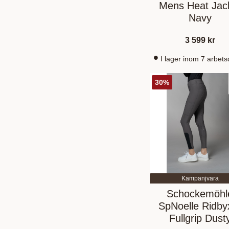
Mens Heat Jac
Navy
3 599
kr
I lager inom 7 arbet
30
%
Kampanjvara
Schockemöhl
SpNoelle Ridby
Fullgrip Dust