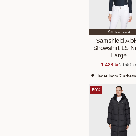
Kampanjvara
Samshield Aloi
Showshirt LS N
Large
1 428
kr
2 040
k
I lager inom 7 arbet
50
%