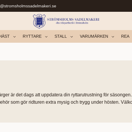
r@stromsholmssadelmakeri.se
HÄST
RYTTARE
STALL
VARUMÄRKEN
REA
ärger är det dags att uppdatera din ryttarutrustning för säsongen
illbehör som gör ridturen extra mysig och trygg under hösten. Vä