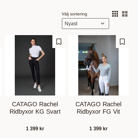
Välj sortering
Välj
gg till i favoriter
Lägg till i favoriter
Lägg til
CATAGO Rachel
CATAGO Rachel
Ridbyxor KG Svart
Ridbyxor FG Vit
1 399
kr
1 399
kr