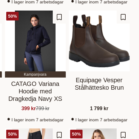
I lager inom 7 arbetsdagar
I lager inom 7 arbetsdagar
50
%
gg till i favoriter
Lägg till i favoriter
Lägg til
Kampanjvara
Equipage Vesper
CATAGO Variana
Stålhättesko Brun
Hoodie med
Dragkedja Navy XS
399
kr
799
kr
1 799
kr
I lager inom 7 arbetsdagar
I lager inom 7 arbetsdagar
50
%
50
%
gg till i favoriter
Lägg till i favoriter
Lägg til