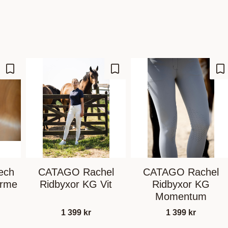
Lägg till i favoriter
Lägg till i favoriter
Lä
ech
CATAGO Rachel
CATAGO Rachel
ärme
Ridbyxor KG Vit
Ridbyxor KG
Momentum
1 399
kr
1 399
kr