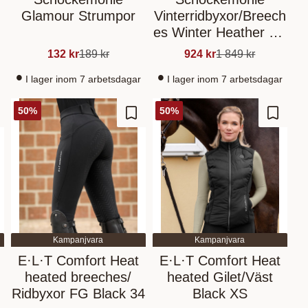
Glamour Strumpor
Vinterridbyxor/Breech
es Winter Heather FS
Style Navy
132
kr
189
kr
924
kr
1 849
kr
I lager inom 7 arbetsdagar
I lager inom 7 arbetsdagar
50
%
50
%
gg till i favoriter
Lägg till i favoriter
Lägg til
Kampanjvara
Kampanjvara
E·L·T Comfort Heat
E·L·T Comfort Heat
heated breeches/
heated Gilet/Väst
Ridbyxor FG Black 34
Black XS