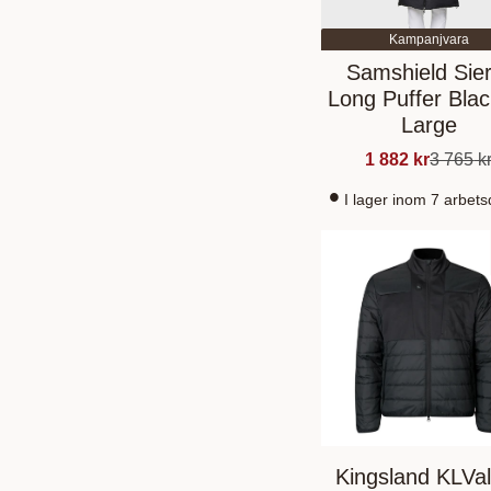
Kampanjvara
Samshield Sier
Long Puffer Blac
Large
1 882
kr
3 765
k
I lager inom 7 arbet
Kingsland KLVa