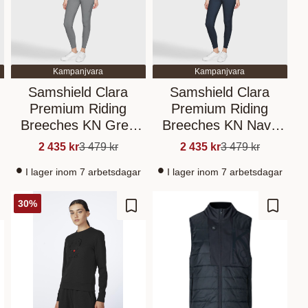
Kampanjvara
Kampanjvara
Samshield Clara
Samshield Clara
Premium Riding
Premium Riding
g
Breeches KN Grey
Breeches KN Navy
FR42/EU44
FR42/EU44
2 435
kr
3 479
kr
2 435
kr
3 479
kr
I lager inom 7 arbetsdagar
I lager inom 7 arbetsdagar
30
%
gg till i favoriter
Lägg till i favoriter
Lägg til