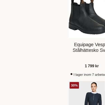
Equipage Vesp
Stålhättesko Sv
1 799
kr
I lager inom 7 arbet
30
%