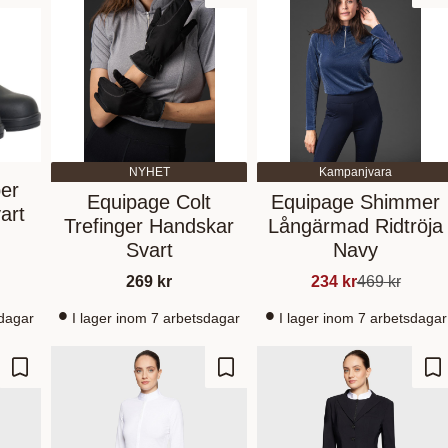
NYHET
Kampanjvara
er
Equipage Colt
Equipage Shimmer
art
Trefinger Handskar
Långärmad Ridtröja
Svart
Navy
269
kr
234
kr
469
kr
sdagar
I lager inom 7 arbetsdagar
I lager inom 7 arbetsdagar
Lägg till i favoriter
Lägg till i favoriter
Lä