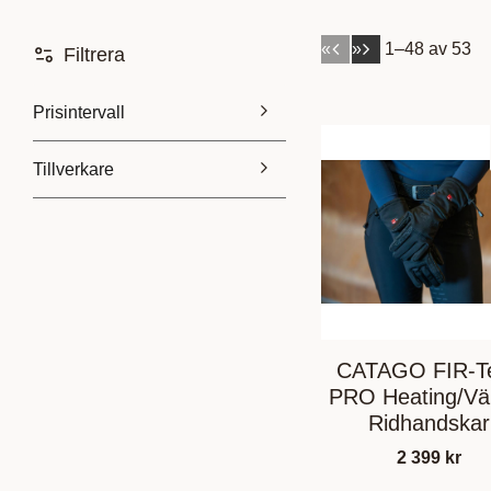
«
»
1–
48
av
53
Filtrera
Prisintervall
Tillverkare
114
5 759
Catago
9
Cavallo
11
E.L.T
6
Equiline
2
Visa fler
CATAGO FIR-T
PRO Heating/V
Ridhandskar
2 399
kr