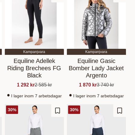
Kampanjvara
Kampanjvara
Equiline Adellek
Equiline Gasic
Riding Brechees FG
Bomber Lady Jacket
Black
Argento
1 292
kr
2 585
kr
1 870
kr
3 740
kr
I lager inom 7 arbetsdagar
I lager inom 7 arbetsdagar
30
%
30
%
gg till i favoriter
Lägg till i favoriter
Lägg til