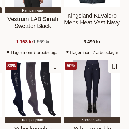
Kampanjvara
Kingsland KLValero
Vestrum LAB Sirrah
Mens Heat Vest Navy
Sweater Black
1 168
kr
1 669
kr
3 499
kr
I lager inom 7 arbetsdagar
I lager inom 7 arbetsdagar
30
%
50
%
gg till i favoriter
Lägg till i favoriter
Lägg til
Kampanjvara
Kampanjvara
Schockemöhle
Schockemöhle