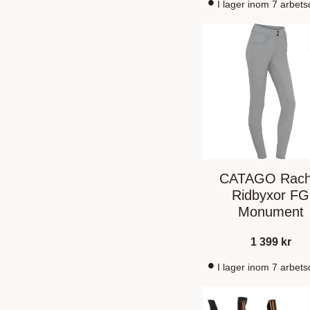
I lager inom 7 arbet
CATAGO Rach
Ridbyxor FG
Monument
1 399
kr
I lager inom 7 arbet