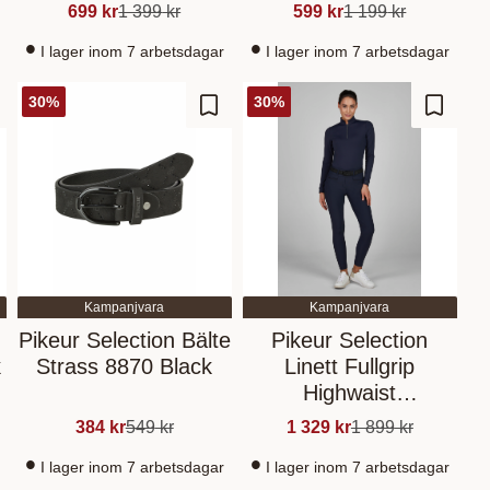
699
kr
1 399
kr
599
kr
1 199
kr
I lager inom 7 arbetsdagar
I lager inom 7 arbetsdagar
30
%
30
%
gg till i favoriter
Lägg till i favoriter
Lägg til
Kampanjvara
Kampanjvara
Pikeur Selection Bälte
Pikeur Selection
k
Strass 8870 Black
Linett Fullgrip
Highwaist
Vinterridbyxor 6555
384
kr
549
kr
1 329
kr
1 899
kr
Nightblue
I lager inom 7 arbetsdagar
I lager inom 7 arbetsdagar