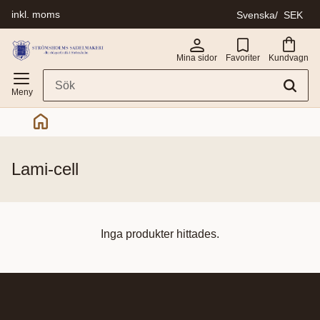
inkl. moms
Svenska
SEK
Meny
Mina sidor
Favoriter
Kundvagn
lami-cell
Inga produkter hittades.