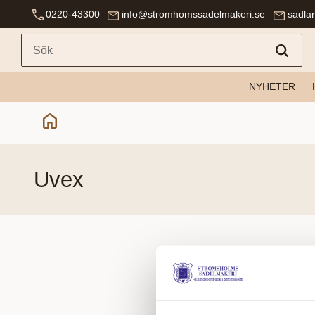
0220-43300
info@stromhomssadelmakeri.se
sadla
NYHETER
uvex