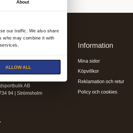
About
se our traffic. We also share
ers who may combine it with
Information
 services.
mssadelmakeri.se
mina sidor
ALLOW ALL
olmssadelmakeri.se
köpvillkor
reklamation och retur
dsportbutik AB
policy och cookies
 734 94 | Strömsholm
7