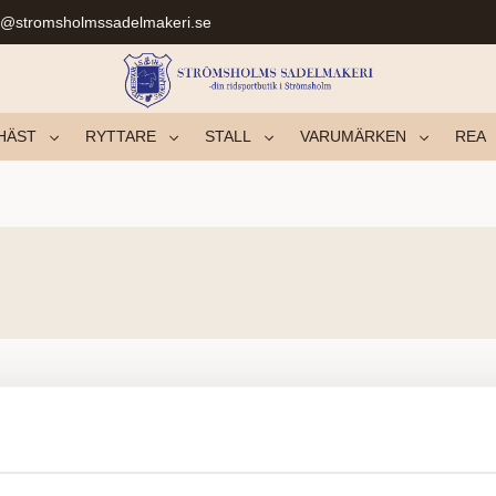
r@stromsholmssadelmakeri.se
HÄST
RYTTARE
STALL
VARUMÄRKEN
REA
Inga produkter hittades.