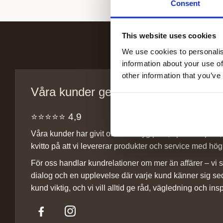
Consent
This website uses cookies
We use cookies to personalis
information about your use of
other information that you’ve
Våra kunder ger oss sitt förtroende
⭐️⭐️⭐️⭐️⭐️ 4,9
Våra kunder har givit oss ett betyg på 4,9 på Trustpilot, v
kvitto på att vi levererar produkter och service med hög 
För oss handlar kundrelationer om mer än affärer – vi st
dialog och en upplevelse där varje kund känner sig se
kund viktig, och vi vill alltid ge råd, vägledning och insp