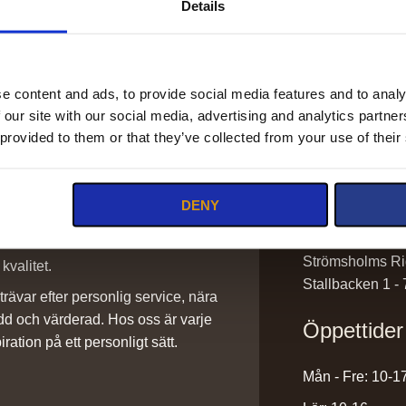
Details
e content and ads, to provide social media features and to analy
 our site with our social media, advertising and analytics partn
Kontakt
 provided to them or that they’ve collected from your use of their
info@stromshol
DENY
sadlar@stromsh
0220-43300
ilket vi är stolta över. Det är ett
Strömsholms Ri
kvalitet.
Stallbacken 1 -
rävar efter personlig service, nära
dd och värderad. Hos oss är varje
Öppettider
iration på ett personligt sätt.
Mån - Fre: 10-1