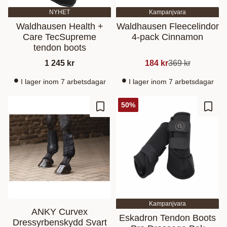
NYHET
Kampanjvara
Waldhausen Health +
Waldhausen Fleecelindor
Care TecSupreme
4-pack Cinnamon
tendon boots
1 245
kr
184
kr
369
kr
I lager inom 7 arbetsdagar
I lager inom 7 arbetsdagar
50
%
Gem som favorit
Gem s
Kampanjvara
ANKY Curvex
Eskadron Tendon Boots
Dressyrbenskydd Svart