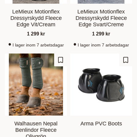
LeMieux Motionflex
LeMieux Motionflex
Dressyrskydd Fleece
Dressyrskydd Fleece
Edge Vit/Cream
Edge Svart/Creme
1 299
kr
1 299
kr
I lager inom 7 arbetsdagar
I lager inom 7 arbetsdagar
Gem som favorit
Gem s
Walhausen Nepal
Arma PVC Boots
Benlindor Fleece
Olivgrön