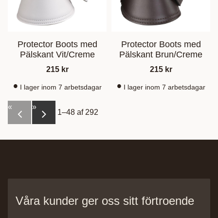
Protector Boots med
Protector Boots med
Pälskant Vit/Creme
Pälskant Brun/Creme
215
kr
215
kr
I lager inom 7 arbetsdagar
I lager inom 7 arbetsdagar
«
»
1–
48
af
292
Våra kunder ger oss sitt förtroende