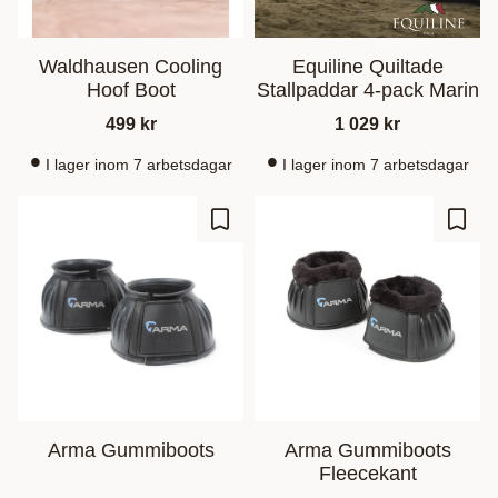
Waldhausen Cooling
Equiline Quiltade
Hoof Boot
Stallpaddar 4-pack Marin
499
kr
1 029
kr
I lager inom 7 arbetsdagar
I lager inom 7 arbetsdagar
Gem som favorit
Gem s
Arma Gummiboots
Arma Gummiboots
Fleecekant