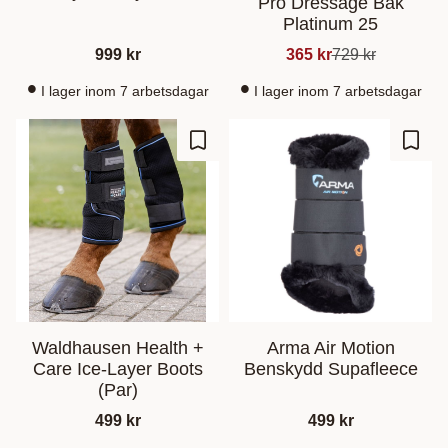
Pro Dressage Bak
Platinum 25
999
kr
365
kr
729
kr
I lager inom 7 arbetsdagar
I lager inom 7 arbetsdagar
Gem som favorit
Gem s
Waldhausen Health +
Arma Air Motion
Care Ice-Layer Boots
Benskydd Supafleece
(Par)
499
kr
499
kr