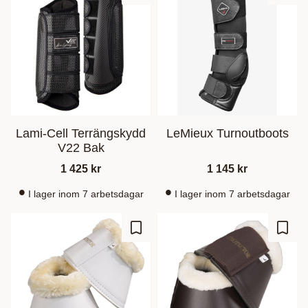
Lami-Cell Terrängskydd
LeMieux Turnoutboots
V22 Bak
1 425
kr
1 145
kr
I lager inom 7 arbetsdagar
I lager inom 7 arbetsdagar
Gem som favorit
Gem s