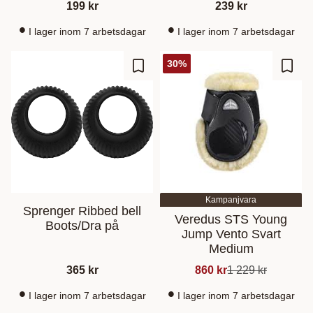
199
kr
239
kr
I lager inom 7 arbetsdagar
I lager inom 7 arbetsdagar
30
%
Gem som favorit
Gem s
Kampanjvara
Sprenger Ribbed bell
Veredus STS Young
Boots/Dra på
Jump Vento Svart
Medium
365
kr
860
kr
1 229
kr
I lager inom 7 arbetsdagar
I lager inom 7 arbetsdagar