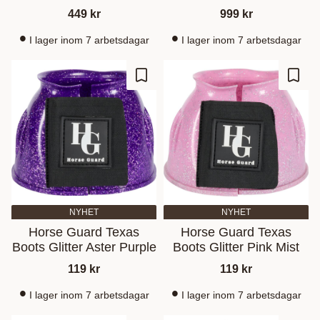
449
kr
999
kr
I lager inom 7 arbetsdagar
I lager inom 7 arbetsdagar
Gem som favorit
Gem s
NYHET
NYHET
Horse Guard Texas
Horse Guard Texas
Boots Glitter Aster Purple
Boots Glitter Pink Mist
119
kr
119
kr
I lager inom 7 arbetsdagar
I lager inom 7 arbetsdagar