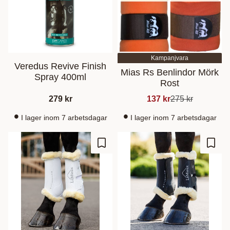
Kampanjvara
Veredus Revive Finish
Mias Rs Benlindor Mörk
Spray 400ml
Rost
279
kr
137
kr
275
kr
I lager inom 7 arbetsdagar
I lager inom 7 arbetsdagar
Gem som favorit
Gem s