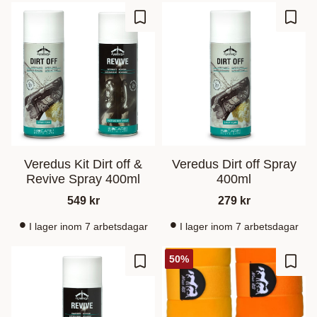
Gem som favorit
Gem s
Veredus Kit Dirt off &
Veredus Dirt off Spray
Revive Spray 400ml
400ml
549
kr
279
kr
I lager inom 7 arbetsdagar
I lager inom 7 arbetsdagar
50
%
Gem som favorit
Gem s