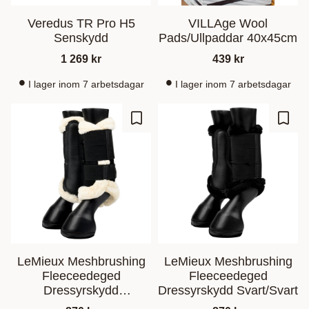
Veredus TR Pro H5
VILLAge Wool
Senskydd
Pads/Ullpaddar 40x45cm
1 269
kr
439
kr
I lager inom 7 arbetsdagar
I lager inom 7 arbetsdagar
Gem som favorit
Gem s
LeMieux Meshbrushing
LeMieux Meshbrushing
Fleeceedeged
Fleeceedeged
Dressyrskydd
Dressyrskydd Svart/Svart
Svart/Creme