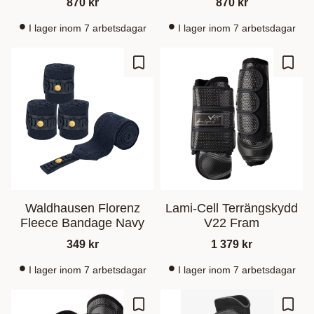
870
kr
870
kr
I lager inom 7 arbetsdagar
I lager inom 7 arbetsdagar
Gem som favorit
Gem s
Waldhausen Florenz
Lami-Cell Terrängskydd
Fleece Bandage Navy
V22 Fram
349
kr
1 379
kr
I lager inom 7 arbetsdagar
I lager inom 7 arbetsdagar
Gem som favorit
Gem s