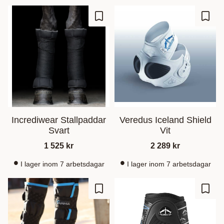
Gem som favorit
Gem s
Incrediwear Stallpaddar
Veredus Iceland Shield
Svart
Vit
1 525
kr
2 289
kr
I lager inom 7 arbetsdagar
I lager inom 7 arbetsdagar
Gem som favorit
Gem s