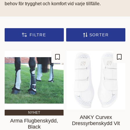
behov för trygghet och komfort vid varje tillfälle.
FILTRE
SORTER
Gem som favorit
Gem s
NYHET
ANKY Curvex
Arma Flugbenskydd,
Dressyrbenskydd Vit
Black