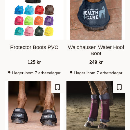
Protector Boots PVC
Waldhausen Water Hoof
Boot
125
kr
249
kr
I lager inom 7 arbetsdagar
I lager inom 7 arbetsdagar
Gem som favorit
Gem s