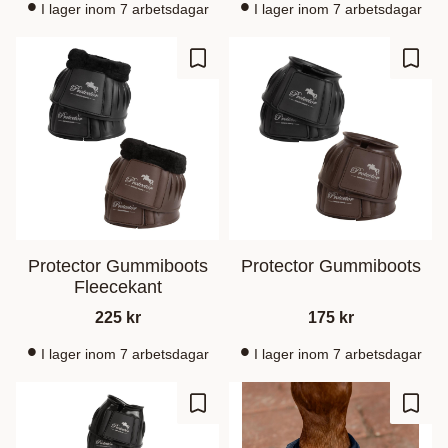
I lager inom 7 arbetsdagar
I lager inom 7 arbetsdagar
Gem som favorit
Gem s
Protector Gummiboots
Protector Gummiboots
Fleecekant
225
kr
175
kr
I lager inom 7 arbetsdagar
I lager inom 7 arbetsdagar
Gem som favorit
Gem s