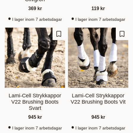
369
kr
119
kr
I lager inom 7 arbetsdagar
I lager inom 7 arbetsdagar
Gem som favorit
Gem s
Lami-Cell Strykkappor
Lami-Cell Strykkappor
V22 Brushing Boots
V22 Brushing Boots Vit
Svart
945
kr
945
kr
I lager inom 7 arbetsdagar
I lager inom 7 arbetsdagar