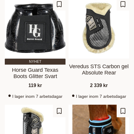
Gem som favorit
Gem s
NYHET
Veredus STS Carbon gel
Horse Guard Texas
Absolute Rear
Boots Glitter Svart
119
kr
2 339
kr
I lager inom 7 arbetsdagar
I lager inom 7 arbetsdagar
Gem som favorit
Gem s