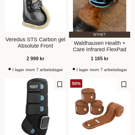
NYHET
Veredus STS Carbon gel
Waldhausen Health +
Absolute Front
Care Infrared FlexPad
2 999
kr
1 165
kr
I lager inom 7 arbetsdagar
I lager inom 7 arbetsdagar
50
%
Gem som favorit
Gem s