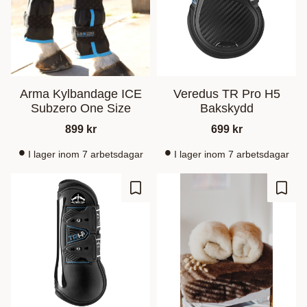
Arma Kylbandage ICE
Veredus TR Pro H5
Subzero One Size
Bakskydd
899
kr
699
kr
I lager inom 7 arbetsdagar
I lager inom 7 arbetsdagar
Gem som favorit
Gem s