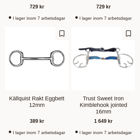
729
kr
729
kr
I lager inom 7 arbetsdagar
I lager inom 7 arbetsdagar
Gem som favorit
Gem s
Källquist Rakt Eggbett
Trust Sweet Iron
12mm
Kimblehook jointed
16mm
389
kr
1 649
kr
I lager inom 7 arbetsdagar
I lager inom 7 arbetsdagar