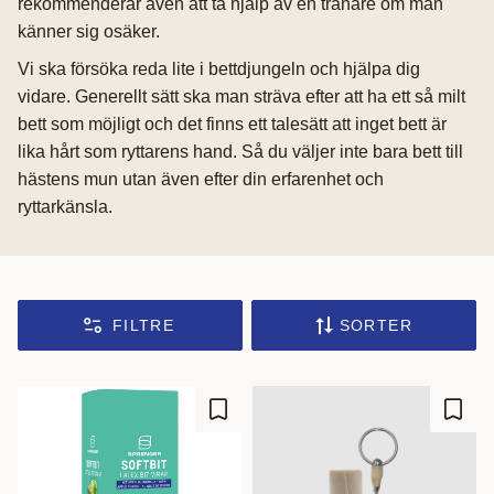
rekommenderar även att ta hjälp av en tränare om man
känner sig osäker.
Vi ska försöka reda lite i bettdjungeln och hjälpa dig
vidare. Generellt sätt ska man sträva efter att ha ett så milt
bett som möjligt och det finns ett talesätt att inget bett är
lika hårt som ryttarens hand. Så du väljer inte bara bett till
hästens mun utan även efter din erfarenhet och
ryttarkänsla.
FILTRE
SORTER
Gem som favorit
Gem s