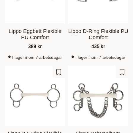
Lippo Eggbett Flexible
Lippo D-Ring Flexible PU
PU Comfort
Comfort
389
kr
435
kr
I lager inom 7 arbetsdagar
I lager inom 7 arbetsdagar
Gem som favorit
Gem s