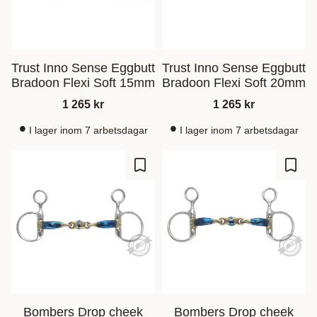
Trust Inno Sense Eggbutt
Trust Inno Sense Eggbutt
Bradoon Flexi Soft 15mm
Bradoon Flexi Soft 20mm
1 265
kr
1 265
kr
I lager inom 7 arbetsdagar
I lager inom 7 arbetsdagar
Gem som favorit
Gem s
Bombers Drop cheek
Bombers Drop cheek