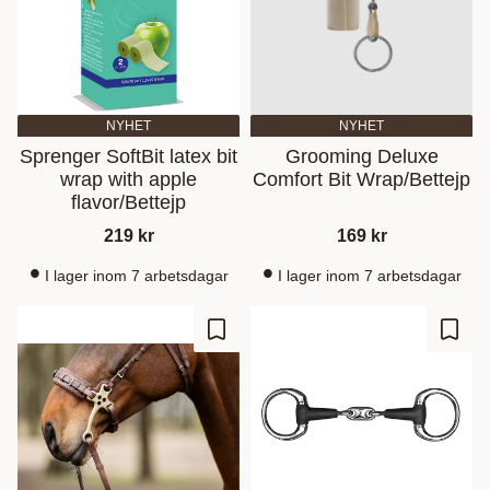
NYHET
NYHET
Sprenger SoftBit latex bit
Grooming Deluxe
wrap with apple
Comfort Bit Wrap/Bettejp
flavor/Bettejp
219
kr
169
kr
I lager inom 7 arbetsdagar
I lager inom 7 arbetsdagar
Gem som favorit
Gem s