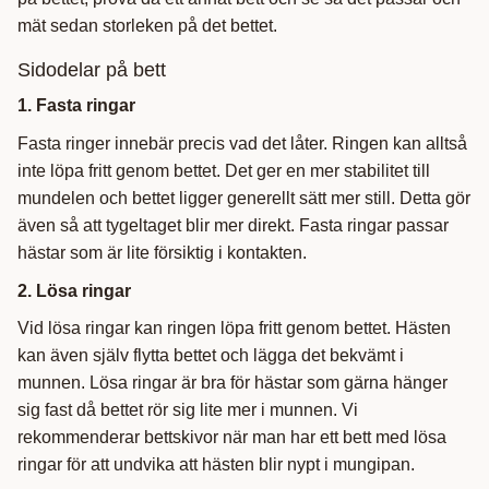
mät sedan storleken på det bettet.
Sidodelar på bett
1. Fasta ringar
Fasta ringer innebär precis vad det låter. Ringen kan alltså
inte löpa fritt genom bettet. Det ger en mer stabilitet till
mundelen och bettet ligger generellt sätt mer still. Detta gör
även så att tygeltaget blir mer direkt. Fasta ringar passar
hästar som är lite försiktig i kontakten.
2. Lösa ringar
Vid lösa ringar kan ringen löpa fritt genom bettet. Hästen
kan även själv flytta bettet och lägga det bekvämt i
munnen. Lösa ringar är bra för hästar som gärna hänger
sig fast då bettet rör sig lite mer i munnen. Vi
rekommenderar bettskivor när man har ett bett med lösa
ringar för att undvika att hästen blir nypt i mungipan.