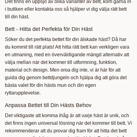
Det finns en uppsjö av olika varianter av bett, kom gärna in
i butiken eller kontakta oss så hjälper vi dig välja rätt bett
till din häst.
Bett - Hitta det Perfekta för Din Häst
Söker du det perfekta bettet för din älskade häst? Då har
du kommit till rätt plats! Att hitta rätt bett kan verkligen vara
en utmaning, med en överväldigande mängd alternativ att
välja mellan när det kommer till utformning, funktion,
material och design. Men oroa dig inte, vi är här för att
guida dig genom bettdjungeln och hjälpa dig att göra det
bästa valet för din hästs mun och din egen
ryttarupplevelse.
Anpassa Bettet till Din Hästs Behov
Det viktigaste att komma ihåg är att varje häst är unik, och
det finns ingen universal lösning när det kommer till bett. Vi
rekommenderar att du provar dig fram för att hitta det bett