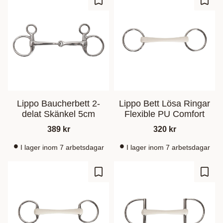
Gem som favorit
Gem s
Lippo Baucherbett 2-
Lippo Bett Lösa Ringar
delat Skänkel 5cm
Flexible PU Comfort
389
kr
320
kr
I lager inom 7 arbetsdagar
I lager inom 7 arbetsdagar
Gem som favorit
Gem s