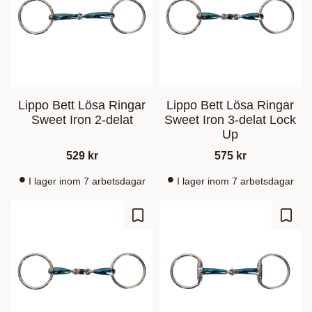
Lippo Bett Lösa Ringar
Lippo Bett Lösa Ringar
Sweet Iron 2-delat
Sweet Iron 3-delat Lock
Up
529
kr
575
kr
I lager inom 7 arbetsdagar
I lager inom 7 arbetsdagar
Gem som favorit
Gem s