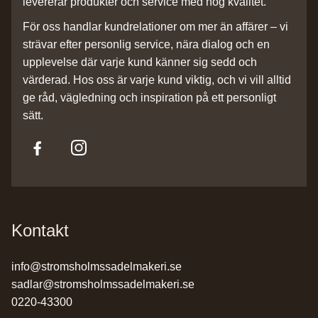
levererar produkter och service med hög kvalitet.
För oss handlar kundrelationer om mer än affärer – vi
strävar efter personlig service, nära dialog och en
upplevelse där varje kund känner sig sedd och
värderad. Hos oss är varje kund viktig, och vi vill alltid
ge råd, vägledning och inspiration på ett personligt
sätt.
Kontakt
info@stromsholmssadelmakeri.se
sadlar@stromsholmssadelmakeri.se
0220-43300