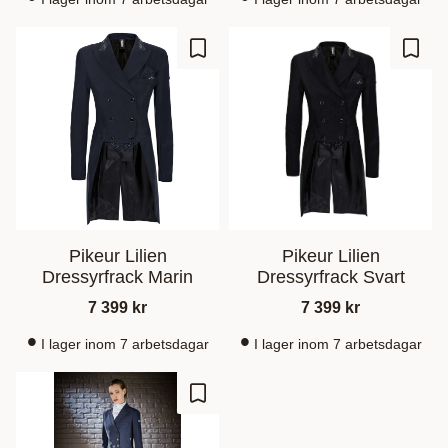
Gem som favorit
Gem s
Pikeur Lilien
Pikeur Lilien
Dressyrfrack Marin
Dressyrfrack Svart
7 399
kr
7 399
kr
I lager inom 7 arbetsdagar
I lager inom 7 arbetsdagar
Gem som favorit