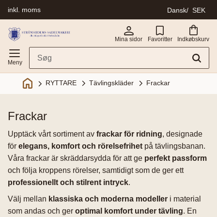
inkl. moms
Dansk
SEK
Menu
Mina sidor
Favoritter
Indkøbskurv
Tävlingskläder
Frackar
RYTTARE
frackar
Upptäck vårt sortiment av
frackar för ridning
, designade
för
elegans, komfort och rörelsefrihet
på tävlingsbanan.
Våra frackar är skräddarsydda för att ge
perfekt passform
och följa kroppens rörelser, samtidigt som de ger ett
professionellt och stilrent intryck
.
Välj mellan
klassiska och moderna modeller
i material
som andas och ger
optimal komfort under tävling
. En