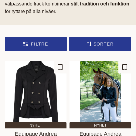
välpassande frack kombinerar
stil, tradition och funktion
för ryttare på alla nivåer.
FILTRE
SORTER
Gem som favorit
Gem s
NYHET
NYHET
Equipage Andrea
Equipage Andrea