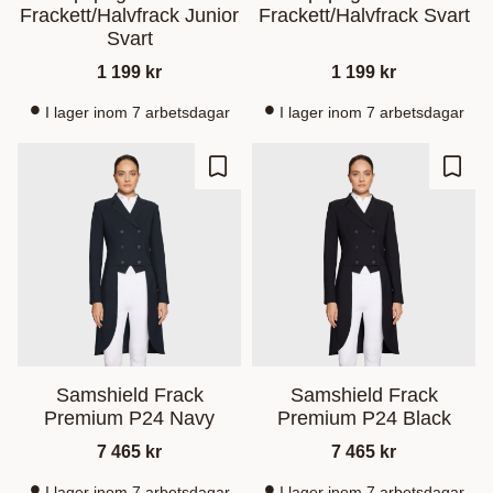
Frackett/Halvfrack Junior
Frackett/Halvfrack Svart
Svart
1 199
kr
1 199
kr
I lager inom 7 arbetsdagar
I lager inom 7 arbetsdagar
Gem som favorit
Gem s
Samshield Frack
Samshield Frack
Premium P24 Navy
Premium P24 Black
7 465
kr
7 465
kr
I lager inom 7 arbetsdagar
I lager inom 7 arbetsdagar