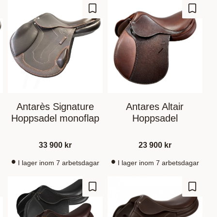
m som favorit
Gem som favorit
Gem so
Antarès Signature
Antares Altair
Hoppsadel monoflap
Hoppsadel
33 900
kr
23 900
kr
I lager inom 7 arbetsdagar
I lager inom 7 arbetsdagar
m som favorit
Gem som favorit
Gem so