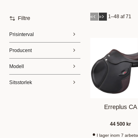
«
»
1–
48
af
71
Filtre
Prisinterval
Producent
2 645
57 800
Amerigo
1
Modell
Antares
4
Dressyrsadel
36
Sitsstorlek
Colbert Brothers
1
Hoppsadel
42
Equiline
3
15"
1
Vis flere
16"
6
Erreplus CA
17"
5
18"
5
44 500
kr
I lager inom 7 arbet