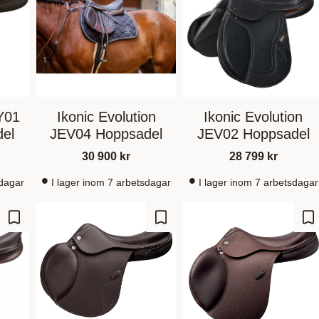
Y01
Ikonic Evolution
Ikonic Evolution
del
JEV04 Hoppsadel
JEV02 Hoppsadel
30 900
kr
28 799
kr
sdagar
I lager inom 7 arbetsdagar
I lager inom 7 arbetsdagar
Gem som favorit
Gem som favorit
Ge