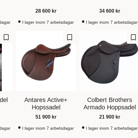
28 600
kr
34 600
kr
sdagar
I lager inom 7 arbetsdagar
I lager inom 7 arbetsdagar
Gem som favorit
Gem som favorit
Ge
del
Antares Active+
Colbert Brothers
Hopssadel
Armado Hoppsadel
51 900
kr
21 900
kr
sdagar
I lager inom 7 arbetsdagar
I lager inom 7 arbetsdagar