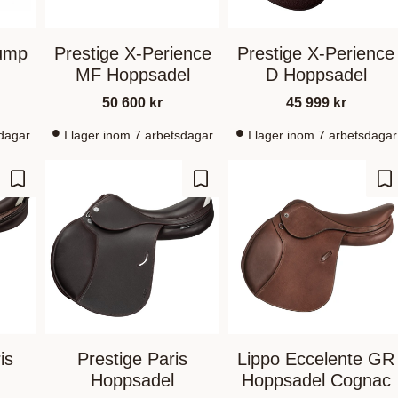
Jump
Prestige X-Perience
Prestige X-Perience
MF Hoppsadel
D Hoppsadel
50 600
kr
45 999
kr
sdagar
I lager inom 7 arbetsdagar
I lager inom 7 arbetsdagar
Gem som favorit
Gem som favorit
Ge
is
Prestige Paris
Lippo Eccelente GR
Hoppsadel
Hoppsadel Cognac