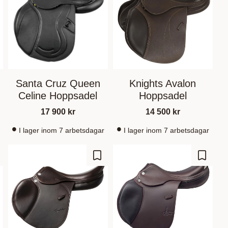
Santa Cruz Queen
Knights Avalon
Celine Hoppsadel
Hoppsadel
17 900
kr
14 500
kr
I lager inom 7 arbetsdagar
I lager inom 7 arbetsdagar
m som favorit
Gem som favorit
Gem so