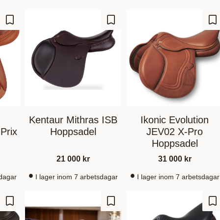
Gem som favorit
Gem som favorit
Ge
Kentaur Mithras ISB
Ikonic Evolution
Prix
Hoppsadel
JEV02 X-Pro
Hoppsadel
21 000
kr
31 000
kr
sdagar
I lager inom 7 arbetsdagar
I lager inom 7 arbetsdagar
Gem som favorit
Gem som favorit
Ge