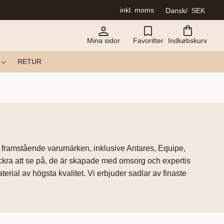
inkl. moms
Dansk
SEK
Mina sidor
Favoritter
Indkøbskurv
RETUR
framstående varumärken, inklusive Antares, Equipe,
ackra att se på, de är skapade med omsorg och expertis
erial av högsta kvalitet. Vi erbjuder sadlar av finaste