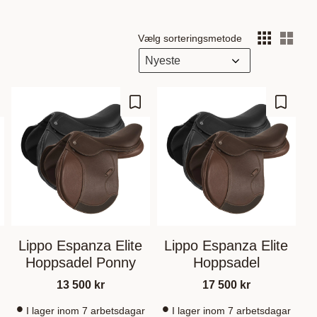
Vælg sorteringsmetode
Vælg
m som favorit
Gem som favorit
Gem so
Lippo Espanza Elite
Lippo Espanza Elite
Hoppsadel Ponny
Hoppsadel
13 500
kr
17 500
kr
I lager inom 7 arbetsdagar
I lager inom 7 arbetsdagar