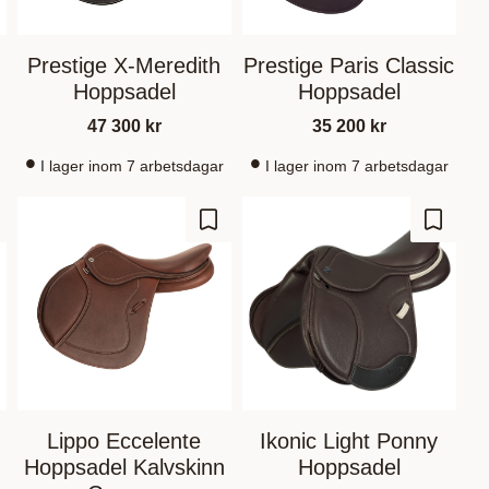
Prestige X-Meredith
Prestige Paris Classic
Hoppsadel
Hoppsadel
47 300
kr
35 200
kr
I lager inom 7 arbetsdagar
I lager inom 7 arbetsdagar
m som favorit
Gem som favorit
Gem so
Lippo Eccelente
Ikonic Light Ponny
Hoppsadel Kalvskinn
Hoppsadel