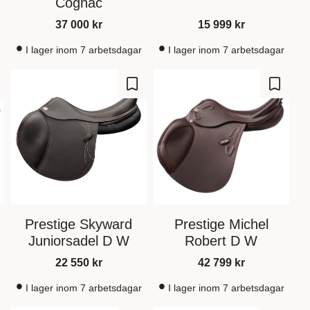
Cognac
37 000
kr
15 999
kr
I lager inom 7 arbetsdagar
I lager inom 7 arbetsdagar
m som favorit
Gem som favorit
Gem so
Prestige Skyward
Prestige Michel
Juniorsadel D W
Robert D W
22 550
kr
42 799
kr
I lager inom 7 arbetsdagar
I lager inom 7 arbetsdagar