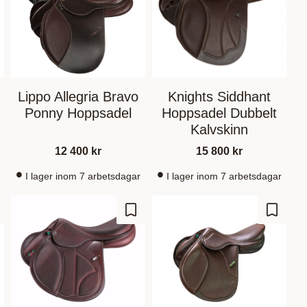
Lippo Allegria Bravo
Knights Siddhant
t
Ponny Hoppsadel
Hoppsadel Dubbelt
Kalvskinn
12 400
kr
15 800
kr
I lager inom 7 arbetsdagar
I lager inom 7 arbetsdagar
m som favorit
Gem som favorit
Gem so