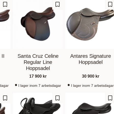
Gem som favorit
Gem som favorit
Ge
II
Santa Cruz Celine
Antares Signature
Regular Line
Hoppsadel
Hoppsadel
17 900
kr
30 900
kr
sdagar
I lager inom 7 arbetsdagar
I lager inom 7 arbetsdagar
Gem som favorit
Gem som favorit
Ge