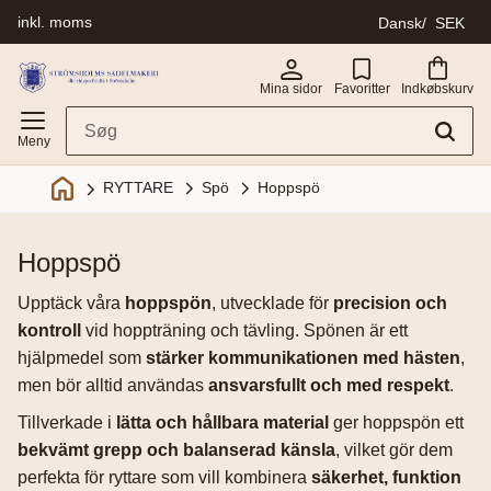
inkl. moms
Dansk
SEK
Menu
Mina sidor
Favoritter
Indkøbskurv
Spö
Hoppspö
RYTTARE
hoppspö
Upptäck våra
hoppspön
, utvecklade för
precision och
kontroll
vid hoppträning och tävling. Spönen är ett
hjälpmedel som
stärker kommunikationen med hästen
,
men bör alltid användas
ansvarsfullt och med respekt
.
Tillverkade i
lätta och hållbara material
ger hoppspön ett
bekvämt grepp och balanserad känsla
, vilket gör dem
perfekta för ryttare som vill kombinera
säkerhet, funktion