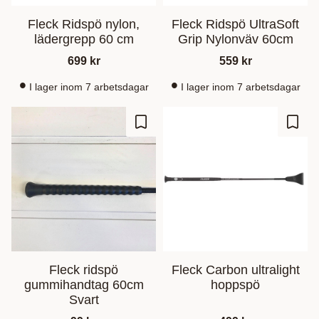
Fleck Ridspö nylon,
Fleck Ridspö UltraSoft
lädergrepp 60 cm
Grip Nylonväv 60cm
699
kr
559
kr
I lager inom 7 arbetsdagar
I lager inom 7 arbetsdagar
Gem som favorit
Gem s
Fleck ridspö
Fleck Carbon ultralight
gummihandtag 60cm
hoppspö
Svart