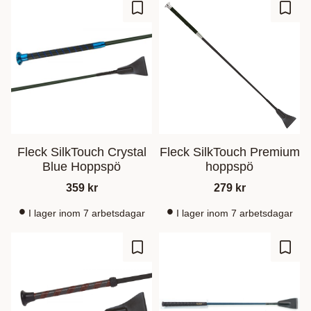
Gem som favorit
Gem s
Fleck SilkTouch Crystal
Fleck SilkTouch Premium
Blue Hoppspö
hoppspö
359
kr
279
kr
I lager inom 7 arbetsdagar
I lager inom 7 arbetsdagar
Gem som favorit
Gem s