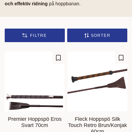
och effektiv ridning
på hoppbanan.
FILTRE
SORTER
Gem som favorit
Gem s
Premier Hoppspö Eros
Fleck Hoppspö Silk
Svart 70cm
Touch Retro Brun/Konjak
60cm