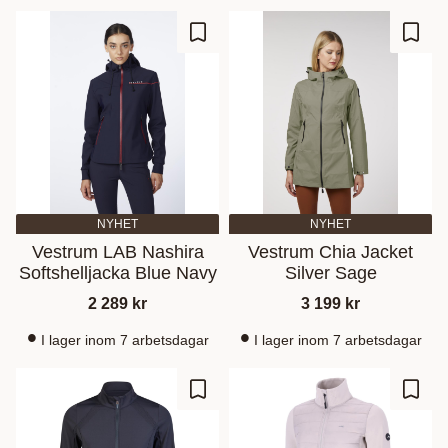
Gem som favorit
Gem s
NYHET
NYHET
Vestrum LAB Nashira
Vestrum Chia Jacket
Softshelljacka Blue Navy
Silver Sage
2 289
kr
3 199
kr
I lager inom 7 arbetsdagar
I lager inom 7 arbetsdagar
Gem som favorit
Gem s