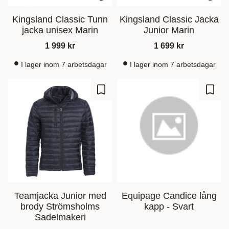
Kingsland Classic Tunn
Kingsland Classic Jacka
jacka unisex Marin
Junior Marin
1 999
kr
1 699
kr
I lager inom 7 arbetsdagar
I lager inom 7 arbetsdagar
Gem som favorit
Gem s
Teamjacka Junior med
Equipage Candice lång
brody Strömsholms
kapp - Svart
Sadelmakeri