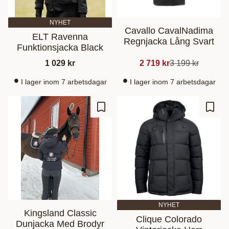
NYHET
Cavallo CavalNadima
ELT Ravenna
Regnjacka Lång Svart
Funktionsjacka Black
1 029
kr
2 719
kr
3 199
kr
I lager inom 7 arbetsdagar
I lager inom 7 arbetsdagar
Gem som favorit
Gem s
NYHET
Kingsland Classic
Clique Colorado
Dunjacka Med Brodyr