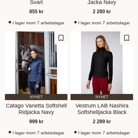
Svart
Jacka Navy
855
kr
2 280
kr
I lager inom 7 arbetsdagar
I lager inom 7 arbetsdagar
Gem som favorit
Gem s
NYHET
NYHET
Catago Vanetta Softshell
Vestrum LAB Nashira
Ridjacka Navy
Softshelljacka Black
999
kr
2 289
kr
I lager inom 7 arbetsdagar
I lager inom 7 arbetsdagar