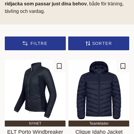
ridjacka som passar just dina behov
, både för träning,
tävling och vardag.
FILTRE
SORTER
Gem som favorit
Gem s
NYHET
Teamkläder
ELT Porto Windbreaker
Clique Idaho Jacket