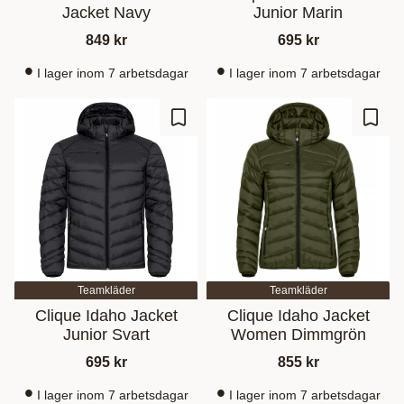
Jacket Navy
Junior Marin
849
kr
695
kr
I lager inom 7 arbetsdagar
I lager inom 7 arbetsdagar
Gem som favorit
Gem s
Teamkläder
Teamkläder
Clique Idaho Jacket
Clique Idaho Jacket
Junior Svart
Women Dimmgrön
695
kr
855
kr
I lager inom 7 arbetsdagar
I lager inom 7 arbetsdagar