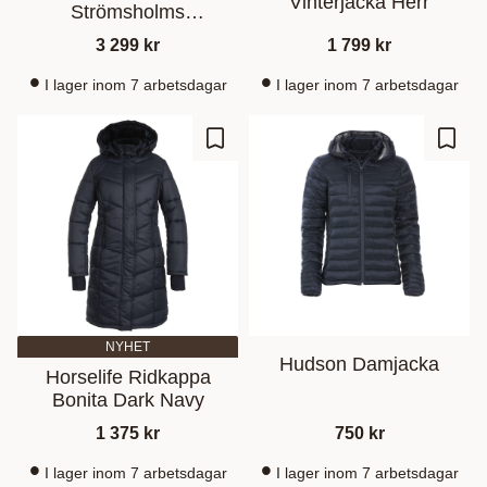
Vinterjacka Herr
Strömsholms
Sadelmakeri
3 299
kr
1 799
kr
I lager inom 7 arbetsdagar
I lager inom 7 arbetsdagar
Gem som favorit
Gem s
NYHET
Hudson Damjacka
Horselife Ridkappa
Bonita Dark Navy
1 375
kr
750
kr
I lager inom 7 arbetsdagar
I lager inom 7 arbetsdagar