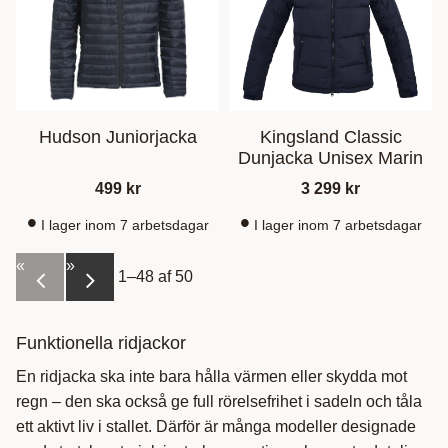
Hudson Juniorjacka
Kingsland Classic
Dunjacka Unisex Marin
499
kr
3 299
kr
I lager inom 7 arbetsdagar
I lager inom 7 arbetsdagar
«
»
1–
48
af
50
Funktionella ridjackor
En ridjacka ska inte bara hålla värmen eller skydda mot
regn – den ska också ge full rörelsefrihet i sadeln och tåla
ett aktivt liv i stallet. Därför är många modeller designade