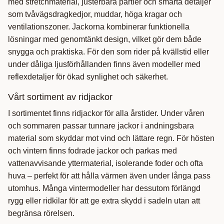
med stretchmaterial, justerbara partier och smarta detaljer
som tvåvägsdragkedjor, muddar, höga kragar och
ventilationszoner. Jackorna kombinerar funktionella
lösningar med genomtänkt design, vilket gör dem både
snygga och praktiska. För den som rider på kvällstid eller
under dåliga ljusförhållanden finns även modeller med
reflexdetaljer för ökad synlighet och säkerhet.
Vårt sortiment av ridjackor
I sortimentet finns ridjackor för alla årstider. Under våren
och sommaren passar tunnare jackor i andningsbara
material som skyddar mot vind och lättare regn. För hösten
och vintern finns fodrade jackor och parkas med
vattenavvisande yttermaterial, isolerande foder och ofta
huva – perfekt för att hålla värmen även under långa pass
utomhus. Många vintermodeller har dessutom förlängd
rygg eller ridkilar för att ge extra skydd i sadeln utan att
begränsa rörelsen.