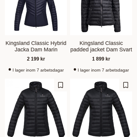
Kingsland Classic Hybrid
Kingsland Classic
Jacka Dam Marin
padded jacket Dam Svart
2 199
kr
1 899
kr
I lager inom 7 arbetsdagar
I lager inom 7 arbetsdagar
Gem som favorit
Gem s