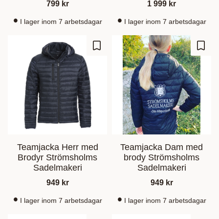
799
kr
1 999
kr
I lager inom 7 arbetsdagar
I lager inom 7 arbetsdagar
Gem som favorit
Gem s
Teamjacka Herr med
Teamjacka Dam med
Brodyr Strömsholms
brody Strömsholms
Sadelmakeri
Sadelmakeri
949
kr
949
kr
I lager inom 7 arbetsdagar
I lager inom 7 arbetsdagar