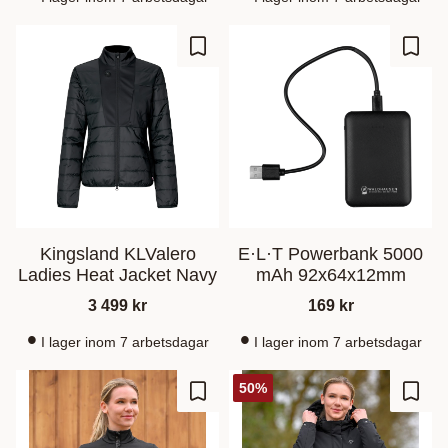
Gem som favorit
Gem s
Kingsland KLValero
E·L·T Powerbank 5000
Ladies Heat Jacket Navy
mAh 92x64x12mm
3 499
kr
169
kr
I lager inom 7 arbetsdagar
I lager inom 7 arbetsdagar
50
%
Gem som favorit
Gem s