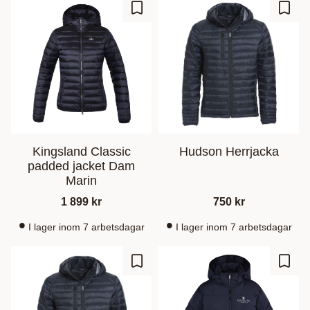
Gem som favorit
Gem s
Kingsland Classic
Hudson Herrjacka
padded jacket Dam
Marin
1 899
kr
750
kr
I lager inom 7 arbetsdagar
I lager inom 7 arbetsdagar
Gem som favorit
Gem s