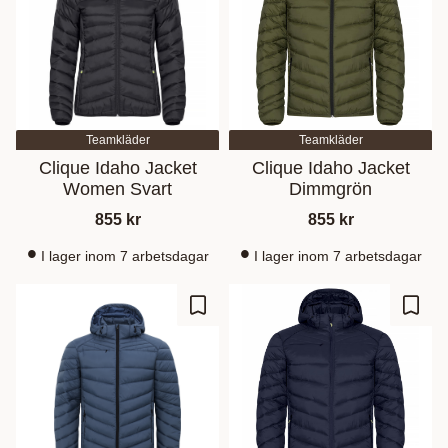
Teamkläder
Teamkläder
Clique Idaho Jacket
Clique Idaho Jacket
Women Svart
Dimmgrön
855
kr
855
kr
I lager inom 7 arbetsdagar
I lager inom 7 arbetsdagar
Gem som favorit
Gem s