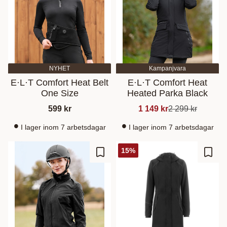
NYHET
Kampanjvara
E·L·T Comfort Heat Belt
E·L·T Comfort Heat
One Size
Heated Parka Black
599
kr
1 149
kr
2 299
kr
I lager inom 7 arbetsdagar
I lager inom 7 arbetsdagar
15
%
Gem som favorit
Gem s