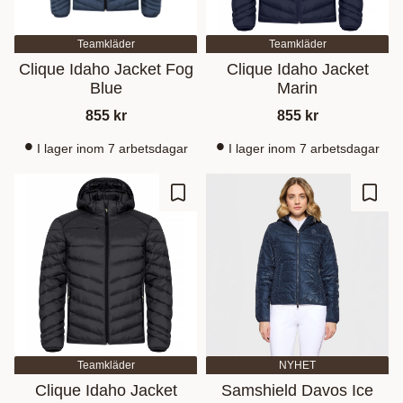
Teamkläder
Teamkläder
Clique Idaho Jacket Fog
Clique Idaho Jacket
Blue
Marin
855
kr
855
kr
I lager inom 7 arbetsdagar
I lager inom 7 arbetsdagar
Gem som favorit
Gem s
Teamkläder
NYHET
Clique Idaho Jacket
Samshield Davos Ice