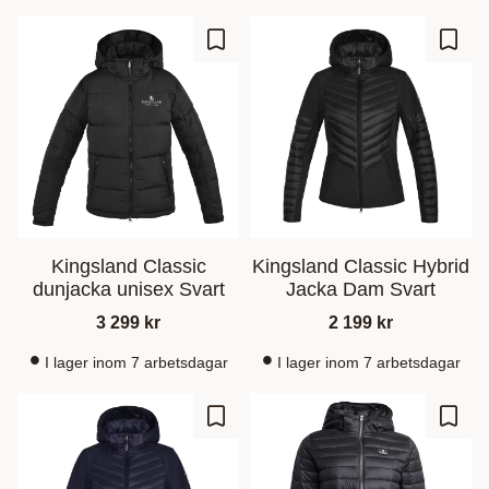
Gem som favorit
Gem s
Kingsland Classic
Kingsland Classic Hybrid
dunjacka unisex Svart
Jacka Dam Svart
3 299
kr
2 199
kr
I lager inom 7 arbetsdagar
I lager inom 7 arbetsdagar
Gem som favorit
Gem s