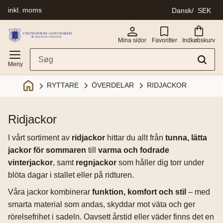
inkl. moms
Dansk
SEK
Menu
Mina sidor
Favoritter
Indkøbskurv
ÖVERDELAR
RIDJACKOR
RYTTARE
ridjackor
I vårt sortiment av
ridjackor
hittar du allt från
tunna, lätta
jackor för sommaren
till
varma och fodrade
vinterjackor
, samt
regnjackor
som håller dig torr under
blöta dagar i stallet eller på ridturen.
Våra jackor kombinerar
funktion, komfort och stil
– med
smarta material som andas, skyddar mot väta och ger
rörelsefrihet i sadeln. Oavsett årstid eller väder finns det en