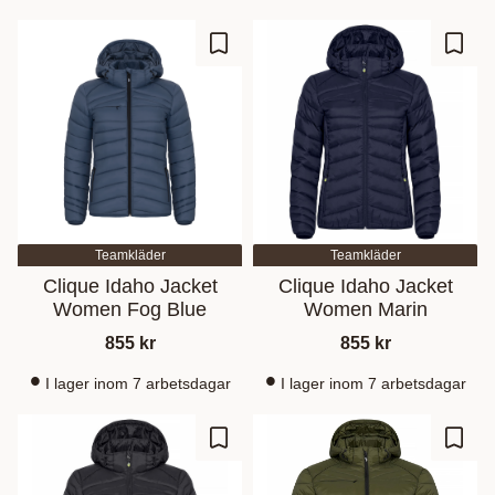
Gem som favorit
Gem s
Teamkläder
Teamkläder
Clique Idaho Jacket
Clique Idaho Jacket
Women Fog Blue
Women Marin
855
kr
855
kr
I lager inom 7 arbetsdagar
I lager inom 7 arbetsdagar
Gem som favorit
Gem s