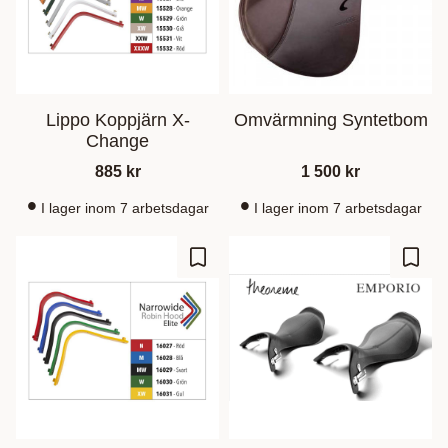
Lippo Koppjärn X-
Omvärmning Syntetbom
Change
885
kr
1 500
kr
I lager inom 7 arbetsdagar
I lager inom 7 arbetsdagar
Gem som favorit
Gem s