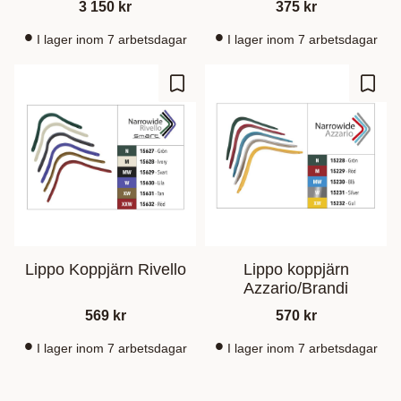
3 150
kr
375
kr
I lager inom 7 arbetsdagar
I lager inom 7 arbetsdagar
Gem som favorit
Gem s
Lippo Koppjärn Rivello
Lippo koppjärn
Azzario/Brandi
569
kr
570
kr
I lager inom 7 arbetsdagar
I lager inom 7 arbetsdagar