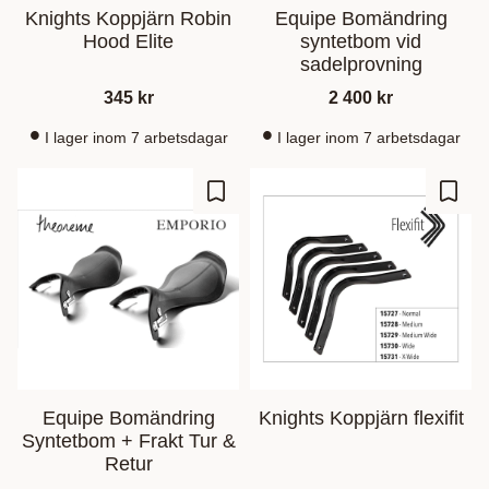
Knights Koppjärn Robin
Equipe Bomändring
Hood Elite
syntetbom vid
sadelprovning
345
kr
2 400
kr
I lager inom 7 arbetsdagar
I lager inom 7 arbetsdagar
Gem som favorit
Gem s
Equipe Bomändring
Knights Koppjärn flexifit
Syntetbom + Frakt Tur &
Retur