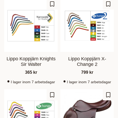
Gem som favorit
Gem s
Lippo Koppjärn Knights
Lippo Koppjärn X-
Sir Walter
Change 2
365
kr
799
kr
I lager inom 7 arbetsdagar
I lager inom 7 arbetsdagar
Gem som favorit
Gem s