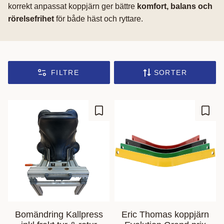
korrekt anpassat koppjärn ger bättre
komfort, balans och
rörelsefrihet
för både häst och ryttare.
FILTRE
SORTER
Gem som favorit
Gem s
Bomändring Kallpress
Eric Thomas koppjärn