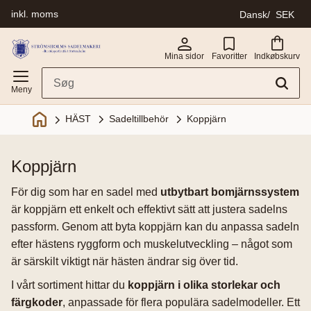
inkl. moms
Dansk
SEK
Menu
Mina sidor
Favoritter
Indkøbskurv
Sadeltillbehör
Koppjärn
HÄST
koppjärn
För dig som har en sadel med
utbytbart bomjärnssystem
är koppjärn ett enkelt och effektivt sätt att justera sadelns
passform. Genom att byta koppjärn kan du anpassa sadeln
efter hästens ryggform och muskelutveckling – något som
är särskilt viktigt när hästen ändrar sig över tid.
I vårt sortiment hittar du
koppjärn i olika storlekar och
färgkoder
, anpassade för flera populära sadelmodeller. Ett