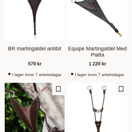
BR martingaldel antibit
Equipe Martingaldel Med
Platta
579
kr
1 220
kr
I lager inom 7 arbetsdagar
I lager inom 7 arbetsdagar
Gem som favorit
Gem s