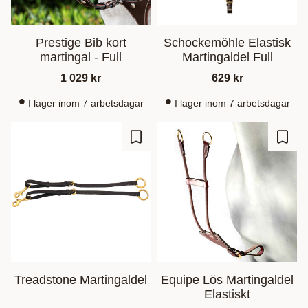
Prestige Bib kort
Schockemöhle Elastisk
martingal - Full
Martingaldel Full
1 029
kr
629
kr
I lager inom 7 arbetsdagar
I lager inom 7 arbetsdagar
Gem som favorit
Gem s
Treadstone Martingaldel
Equipe Lös Martingaldel
Elastiskt