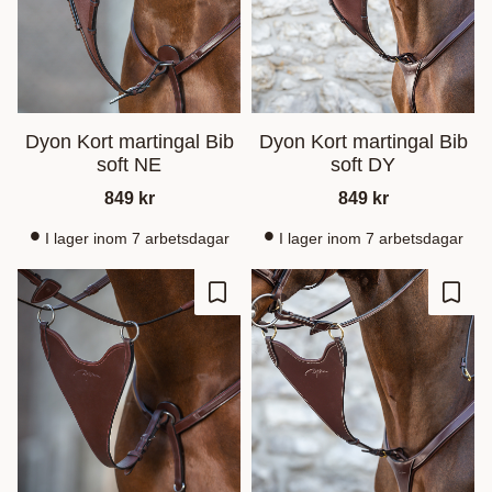
Dyon Kort martingal Bib
Dyon Kort martingal Bib
soft NE
soft DY
849
kr
849
kr
I lager inom 7 arbetsdagar
I lager inom 7 arbetsdagar
Gem som favorit
Gem s