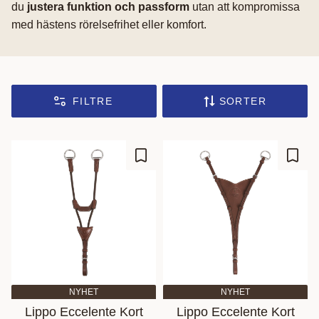
du
justera funktion och passform
utan att kompromissa
med hästens rörelsefrihet eller komfort.
FILTRE
SORTER
Gem som favorit
Gem s
NYHET
NYHET
Lippo Eccelente Kort
Lippo Eccelente Kort