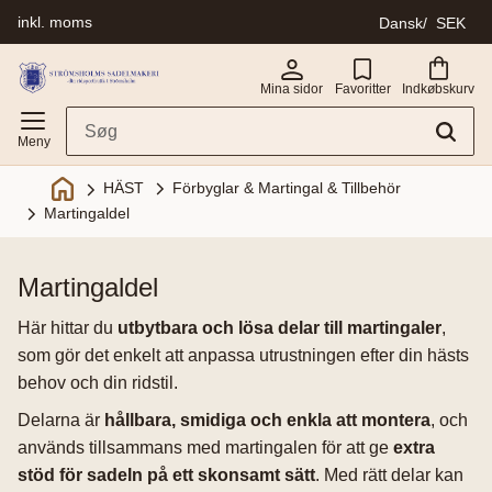
inkl. moms
Dansk
SEK
Menu
Mina sidor
Favoritter
Indkøbskurv
Förbyglar & Martingal & Tillbehör
HÄST
Martingaldel
martingaldel
Här hittar du
utbytbara och lösa delar till martingaler
,
som gör det enkelt att anpassa utrustningen efter din hästs
behov och din ridstil.
Delarna är
hållbara, smidiga och enkla att montera
, och
används tillsammans med martingalen för att ge
extra
stöd för sadeln på ett skonsamt sätt
. Med rätt delar kan