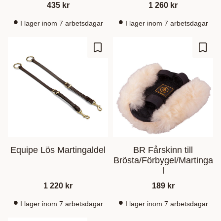
435
kr
1 260
kr
I lager inom 7 arbetsdagar
I lager inom 7 arbetsdagar
Gem som favorit
Gem s
Equipe Lös Martingaldel
BR Fårskinn till
Brösta/Förbygel/Martinga
l
1 220
kr
189
kr
I lager inom 7 arbetsdagar
I lager inom 7 arbetsdagar