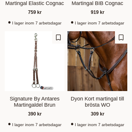
Martingal Elastic Cognac
Martingal BIB Cognac
759
kr
919
kr
I lager inom 7 arbetsdagar
I lager inom 7 arbetsdagar
Gem som favorit
Gem s
Signature By Antares
Dyon Kort martingal till
Martingaldel Brun
brösta WO
390
kr
309
kr
I lager inom 7 arbetsdagar
I lager inom 7 arbetsdagar