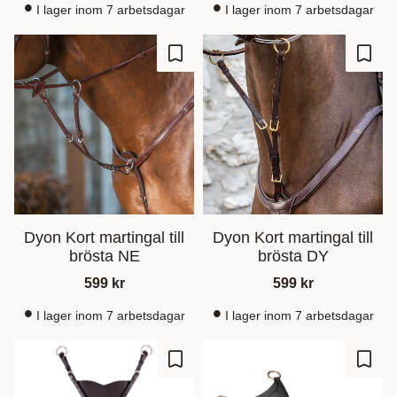
I lager inom 7 arbetsdagar
I lager inom 7 arbetsdagar
Gem som favorit
Gem s
Dyon Kort martingal till
Dyon Kort martingal till
brösta NE
brösta DY
599
kr
599
kr
I lager inom 7 arbetsdagar
I lager inom 7 arbetsdagar
Gem som favorit
Gem s