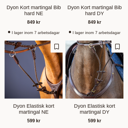
Dyon Kort martingal Bib
Dyon Kort martingal Bib
hard NE
hard DY
849
kr
849
kr
I lager inom 7 arbetsdagar
I lager inom 7 arbetsdagar
Gem som favorit
Gem s
Dyon Elastisk kort
Dyon Elastisk kort
martingal NE
martingal DY
599
kr
599
kr