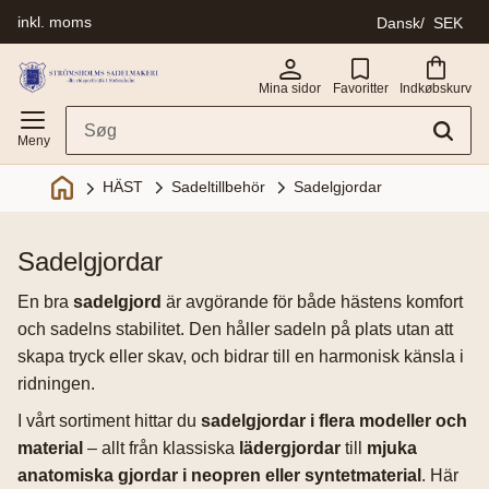
inkl. moms
Dansk
SEK
Menu
Mina sidor
Favoritter
Indkøbskurv
Sadeltillbehör
Sadelgjordar
HÄST
sadelgjordar
En bra
sadelgjord
är avgörande för både hästens komfort
och sadelns stabilitet. Den håller sadeln på plats utan att
skapa tryck eller skav, och bidrar till en harmonisk känsla i
ridningen.
I vårt sortiment hittar du
sadelgjordar i flera modeller och
material
– allt från klassiska
lädergjordar
till
mjuka
anatomiska gjordar i neopren eller syntetmaterial
. Här