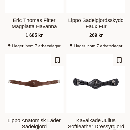
Eric Thomas Fitter
Lippo Sadelgjordsskydd
Magplatta Havanna
Faux Fur
1 685
kr
269
kr
I lager inom 7 arbetsdagar
I lager inom 7 arbetsdagar
Gem som favorit
Gem s
Lippo Anatomisk Läder
Kavalkade Julius
Sadelgjord
Softleather Dressyrgjord