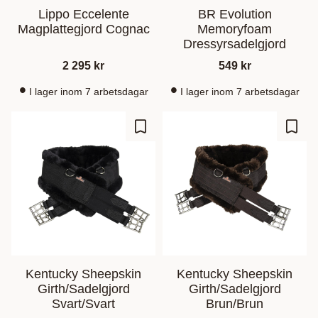
Lippo Eccelente
BR Evolution
Magplattegjord Cognac
Memoryfoam
Dressyrsadelgjord
2 295
kr
549
kr
I lager inom 7 arbetsdagar
I lager inom 7 arbetsdagar
Gem som favorit
Gem s
Kentucky Sheepskin
Kentucky Sheepskin
Girth/Sadelgjord
Girth/Sadelgjord
Svart/Svart
Brun/Brun