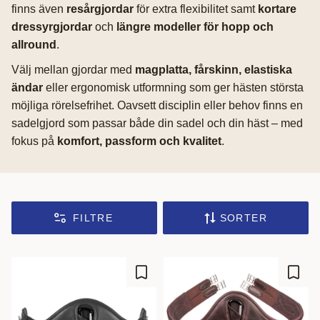
finns även
resårgjordar
för extra flexibilitet samt
kortare
dressyrgjordar
och
längre modeller för hopp och
allround
.
Välj mellan gjordar med
magplatta, fårskinn, elastiska
ändar
eller ergonomisk utformning som ger hästen största
möjliga rörelsefrihet. Oavsett disciplin eller behov finns en
sadelgjord som passar både din sadel och din häst – med
fokus på
komfort, passform och kvalitet
.
FILTRE
SORTER
Gem som favorit
Gem s