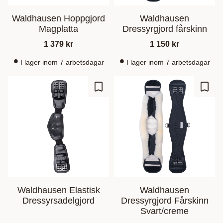
Waldhausen Hoppgjord
Waldhausen
Magplatta
Dressyrgjord fårskinn
1 379
kr
1 150
kr
I lager inom 7 arbetsdagar
I lager inom 7 arbetsdagar
Gem som favorit
Gem s
Waldhausen Elastisk
Waldhausen
Dressyrsadelgjord
Dressyrgjord Fårskinn
Svart/creme