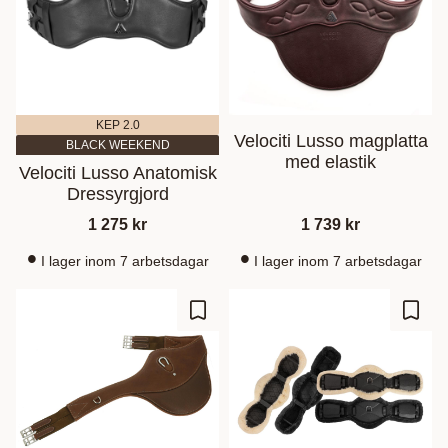
KEP 2.0
Velociti Lusso magplatta
BLACK WEEKEND
med elastik
Velociti Lusso Anatomisk
Dressyrgjord
1 275
kr
1 739
kr
I lager inom 7 arbetsdagar
I lager inom 7 arbetsdagar
Gem som favorit
Gem s