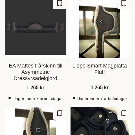
Gem som favorit
Gem s
EA Mattes Fårskinn till
Lippo Smart Magplatta
Asymmetric
Fluff
Dressyrsadelgjord
Graphite/Graphite
1 265
kr
1 265
kr
I lager inom 7 arbetsdagar
I lager inom 7 arbetsdagar
Gem som favorit
Gem s