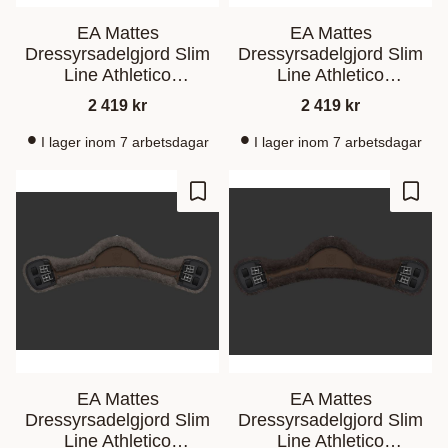
EA Mattes
EA Mattes
Dressyrsadelgjord Slim
Dressyrsadelgjord Slim
Line Athletico
Line Athletico
Brown/Ocre
Brown/Honey
2 419
kr
2 419
kr
I lager inom 7 arbetsdagar
I lager inom 7 arbetsdagar
Gem som favorit
Gem s
EA Mattes
EA Mattes
Dressyrsadelgjord Slim
Dressyrsadelgjord Slim
Line Athletico
Line Athletico