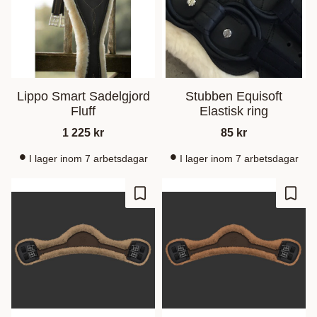
Lippo Smart Sadelgjord
Stubben Equisoft
Fluff
Elastisk ring
1 225
kr
85
kr
I lager inom 7 arbetsdagar
I lager inom 7 arbetsdagar
Gem som favorit
Gem s