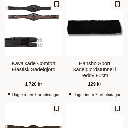
Gem som favorit
Gem s
Kavalkade Comfort
Hansbo Sport
Elastisk Sadelgjord
Sadelgjordstunnel i
Teddy 80cm
1 720
kr
129
kr
I lager inom 7 arbetsdagar
I lager inom 7 arbetsdagar
Gem som favorit
Gem s