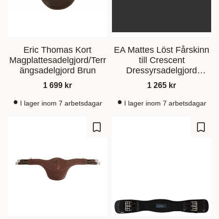
Eric Thomas Kort
EA Mattes Löst Fårskinn
Magplattesadelgjord/Terr
till Crescent
ängsadelgjord Brun
Dressyrsadelgjord
Black/Black
1 699
kr
1 265
kr
I lager inom 7 arbetsdagar
I lager inom 7 arbetsdagar
Gem som favorit
Gem s