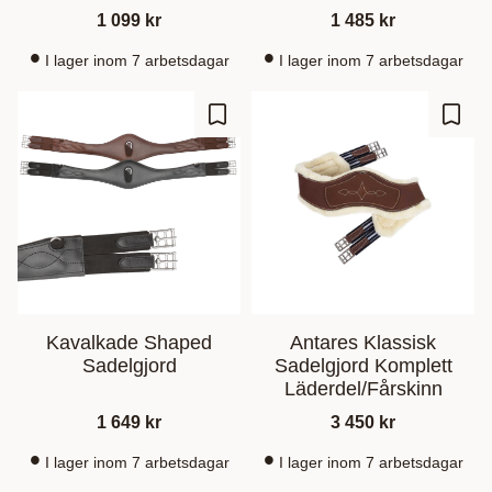
1 099
kr
1 485
kr
I lager inom 7 arbetsdagar
I lager inom 7 arbetsdagar
Gem som favorit
Gem s
Kavalkade Shaped
Antares Klassisk
Sadelgjord
Sadelgjord Komplett
Läderdel/Fårskinn
1 649
kr
3 450
kr
I lager inom 7 arbetsdagar
I lager inom 7 arbetsdagar