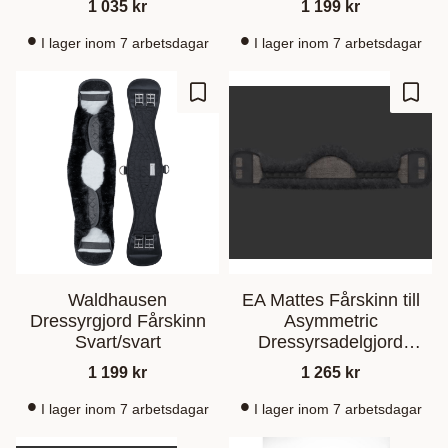
1 035
kr
1 199
kr
I lager inom 7 arbetsdagar
I lager inom 7 arbetsdagar
Gem som favorit
Gem s
Waldhausen
EA Mattes Fårskinn till
Dressyrgjord Fårskinn
Asymmetric
Svart/svart
Dressyrsadelgjord
Graphite/Black
1 199
kr
1 265
kr
I lager inom 7 arbetsdagar
I lager inom 7 arbetsdagar