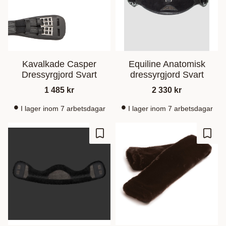
Kavalkade Casper
Equiline Anatomisk
Dressyrgjord Svart
dressyrgjord Svart
1 485
kr
2 330
kr
I lager inom 7 arbetsdagar
I lager inom 7 arbetsdagar
Gem som favorit
Gem s