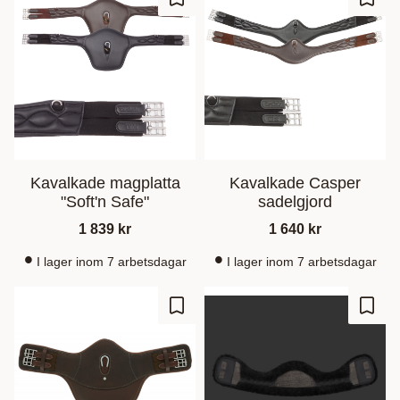
Gem som favorit
Gem s
Kavalkade magplatta
Kavalkade Casper
"Soft'n Safe"
sadelgjord
1 839
kr
1 640
kr
I lager inom 7 arbetsdagar
I lager inom 7 arbetsdagar
Gem som favorit
Gem s