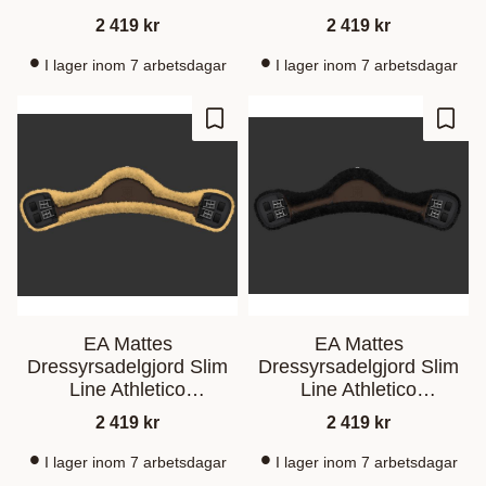
Brown/Taupe
Brown/Brown
2 419
kr
2 419
kr
I lager inom 7 arbetsdagar
I lager inom 7 arbetsdagar
Gem som favorit
Gem s
EA Mattes
EA Mattes
Dressyrsadelgjord Slim
Dressyrsadelgjord Slim
Line Athletico
Line Athletico
Brown/Light Yellow
Brown/Black
2 419
kr
2 419
kr
I lager inom 7 arbetsdagar
I lager inom 7 arbetsdagar