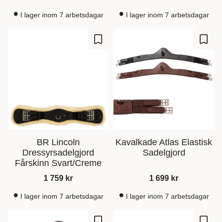
I lager inom 7 arbetsdagar
I lager inom 7 arbetsdagar
Gem som favorit
Gem s
BR Lincoln
Kavalkade Atlas Elastisk
Dressyrsadelgjord
Sadelgjord
Fårskinn Svart/Creme
1 759
kr
1 699
kr
I lager inom 7 arbetsdagar
I lager inom 7 arbetsdagar