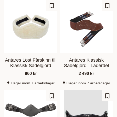
Gem som favorit
Gem s
Antares Löst Fårskinn till
Antares Klassisk
Klassisk Sadelgjord
Sadelgjord - Läderdel
960
kr
2 490
kr
I lager inom 7 arbetsdagar
I lager inom 7 arbetsdagar
Gem som favorit
Gem s