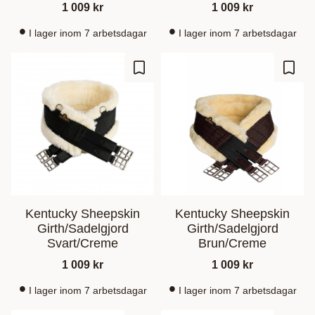
1 009
kr
1 009
kr
I lager inom 7 arbetsdagar
I lager inom 7 arbetsdagar
Gem som favorit
Gem s
Kentucky Sheepskin
Kentucky Sheepskin
Girth/Sadelgjord
Girth/Sadelgjord
Svart/Creme
Brun/Creme
1 009
kr
1 009
kr
I lager inom 7 arbetsdagar
I lager inom 7 arbetsdagar