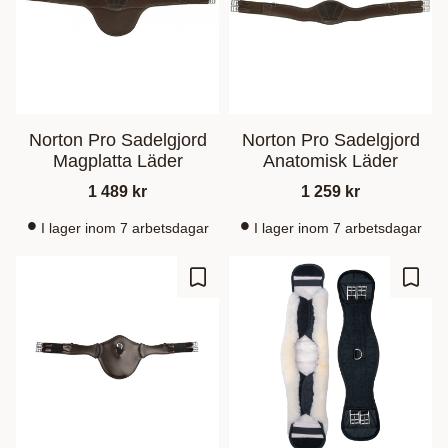
Norton Pro Sadelgjord
Norton Pro Sadelgjord
Magplatta Läder
Anatomisk Läder
1 489
kr
1 259
kr
I lager inom 7 arbetsdagar
I lager inom 7 arbetsdagar
Gem som favorit
Gem s