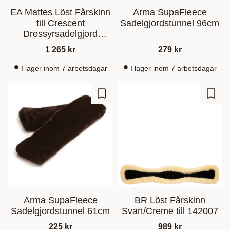
EA Mattes Löst Fårskinn
Arma SupaFleece
till Crescent
Sadelgjordstunnel 96cm
Dressyrsadelgjord
Black/Black 65cm
1 265
kr
279
kr
I lager inom 7 arbetsdagar
I lager inom 7 arbetsdagar
Gem som favorit
Gem s
Arma SupaFleece
BR Löst Fårskinn
Sadelgjordstunnel 61cm
Svart/Creme till 142007
225
kr
989
kr