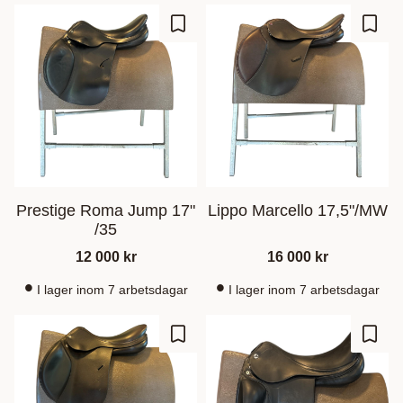
Gem som favorit
Gem s
Prestige Roma Jump 17"
Lippo Marcello 17,5"/MW
/35
12 000
kr
16 000
kr
I lager inom 7 arbetsdagar
I lager inom 7 arbetsdagar
Gem som favorit
Gem s