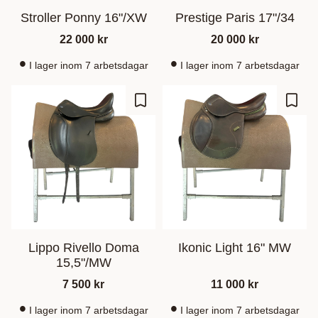
Stroller Ponny 16"/XW
Prestige Paris 17"/34
22 000
kr
20 000
kr
I lager inom 7 arbetsdagar
I lager inom 7 arbetsdagar
Gem som favorit
Gem s
Lippo Rivello Doma
Ikonic Light 16" MW
15,5"/MW
7 500
kr
11 000
kr
I lager inom 7 arbetsdagar
I lager inom 7 arbetsdagar