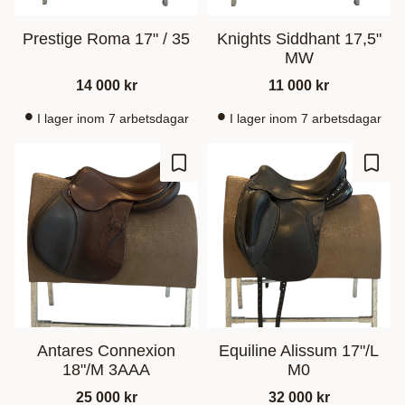
Prestige Roma 17" / 35
Knights Siddhant 17,5"
MW
14 000
kr
11 000
kr
I lager inom 7 arbetsdagar
I lager inom 7 arbetsdagar
Gem som favorit
Gem s
Antares Connexion
Equiline Alissum 17"/L
18"/M 3AAA
M0
25 000
kr
32 000
kr