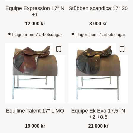
Equipe Expression 17" N
Stübben scandica 17" 30
+1
12 000
kr
3 000
kr
I lager inom 7 arbetsdagar
I lager inom 7 arbetsdagar
Gem som favorit
Gem s
Equiline Talent 17" L MO
Equipe Ek Evo 17,5 "N
+2 +0,5
19 000
kr
21 000
kr