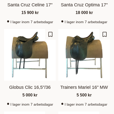
Santa Cruz Celine 17"
Santa Cruz Optima 17"
15 900
kr
18 000
kr
I lager inom 7 arbetsdagar
I lager inom 7 arbetsdagar
Gem som favorit
Gem s
Globus Clic 16,5"/36
Trainers Mariel 16" MW
5 000
kr
5 500
kr
I lager inom 7 arbetsdagar
I lager inom 7 arbetsdagar