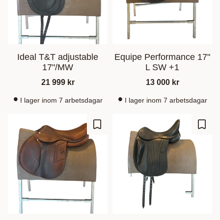
Ideal T&T adjustable
Equipe Performance 17"
17"/MW
L SW +1
21 999
kr
13 000
kr
I lager inom 7 arbetsdagar
I lager inom 7 arbetsdagar
Gem som favorit
Gem s