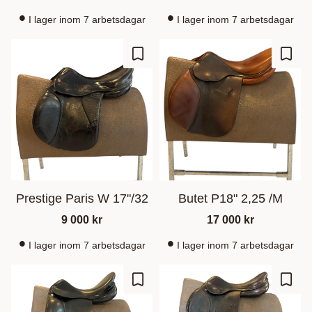
I lager inom 7 arbetsdagar
I lager inom 7 arbetsdagar
Gem som favorit
Gem s
Prestige Paris W 17"/32
Butet P18" 2,25 /M
9 000
kr
17 000
kr
I lager inom 7 arbetsdagar
I lager inom 7 arbetsdagar
Gem som favorit
Gem s