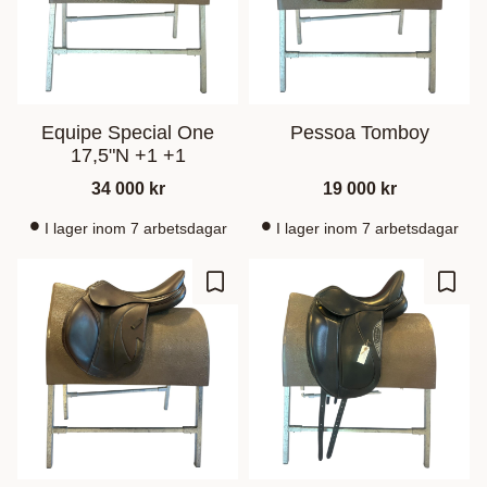
Equipe Special One
Pessoa Tomboy
17,5"N +1 +1
34 000
kr
19 000
kr
I lager inom 7 arbetsdagar
I lager inom 7 arbetsdagar
Gem som favorit
Gem s