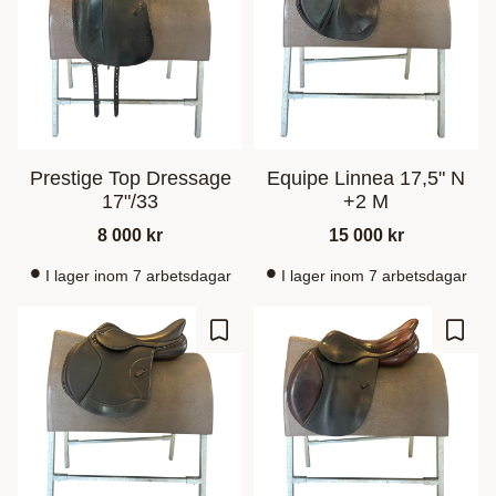
Prestige Top Dressage
Equipe Linnea 17,5" N
17"/33
+2 M
8 000
kr
15 000
kr
I lager inom 7 arbetsdagar
I lager inom 7 arbetsdagar
Gem som favorit
Gem s