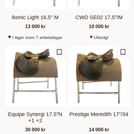
Ikonic Light 16,5" M
CWD SE02 17,5"/M
13 000
kr
10 000
kr
I lager inom 7 arbetsdagar
Udsolgt
Gem som favorit
Gem s
Equipe Synergi 17,5"N
Prestige Meredith 17”/34
+1 +2
30 000
kr
14 000
kr