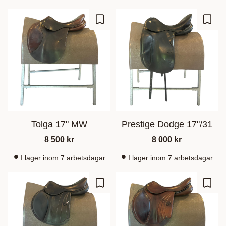
Gem som favorit
Gem s
Tolga 17" MW
Prestige Dodge 17"/31
8 500
kr
8 000
kr
I lager inom 7 arbetsdagar
I lager inom 7 arbetsdagar
Gem som favorit
Gem s