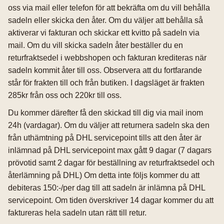
oss via mail eller telefon för att bekräfta om du vill behålla
sadeln eller skicka den åter. Om du väljer att behålla så
aktiverar vi fakturan och skickar ett kvitto på sadeln via
mail. Om du vill skicka sadeln åter beställer du en
returfraktsedel i webbshopen och fakturan krediteras när
sadeln kommit åter till oss. Observera att du fortfarande
står för frakten till och från butiken. I dagsläget är frakten
285kr från oss och 220kr till oss.
Du kommer därefter få den skickad till dig via mail inom
24h (vardagar). Om du väljer att returnera sadeln ska den
från uthämtning på DHL servicepoint tills att den åter är
inlämnad på DHL servicepoint max gått 9 dagar (7 dagars
prövotid samt 2 dagar för beställning av returfraktsedel och
återlämning på DHL) Om detta inte följs kommer du att
debiteras 150:-/per dag till att sadeln är inlämna på DHL
servicepoint. Om tiden överskriver 14 dagar kommer du att
faktureras hela sadeln utan rätt till retur.