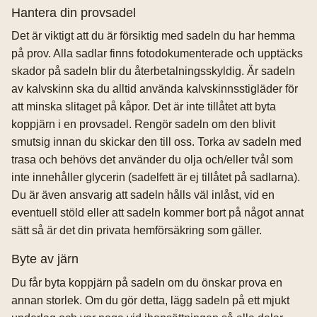
Hantera din provsadel
Det är viktigt att du är försiktig med sadeln du har hemma
på prov. Alla sadlar finns fotodokumenterade och upptäcks
skador på sadeln blir du återbetalningsskyldig. Är sadeln
av kalvskinn ska du alltid använda kalvskinnsstigläder för
att minska slitaget på kåpor. Det är inte tillåtet att byta
koppjärn i en provsadel. Rengör sadeln om den blivit
smutsig innan du skickar den till oss. Torka av sadeln med
trasa och behövs det använder du olja och/eller tvål som
inte innehåller glycerin (sadelfett är ej tillåtet på sadlarna).
Du är även ansvarig att sadeln hålls väl inlåst, vid en
eventuell stöld eller att sadeln kommer bort på något annat
sätt så är det din privata hemförsäkring som gäller.
Byte av järn
Du får byta koppjärn på sadeln om du önskar prova en
annan storlek. Om du gör detta, lägg sadeln på ett mjukt