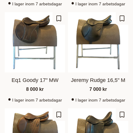
I lager inom 7 arbetsdagar
I lager inom 7 arbetsdagar
Gem som favorit
Gem s
Eq1 Goody 17" MW
Jeremy Rudge 16,5" M
8 000
kr
7 000
kr
I lager inom 7 arbetsdagar
I lager inom 7 arbetsdagar
Gem som favorit
Gem s