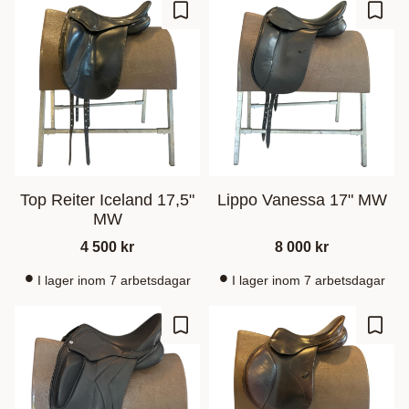
Gem som favorit
Gem s
Top Reiter Iceland 17,5"
Lippo Vanessa 17" MW
MW
4 500
kr
8 000
kr
I lager inom 7 arbetsdagar
I lager inom 7 arbetsdagar
Gem som favorit
Gem s