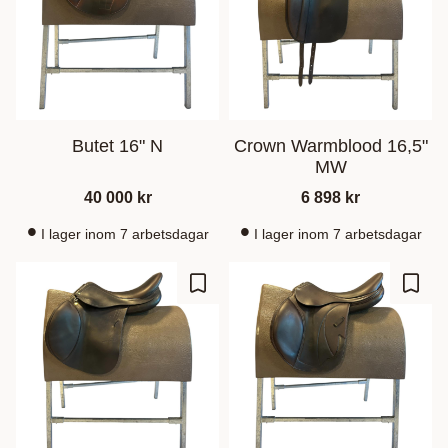
Butet 16" N
Crown Warmblood 16,5"
MW
40 000
kr
6 898
kr
I lager inom 7 arbetsdagar
I lager inom 7 arbetsdagar
Gem som favorit
Gem s