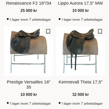
Renaissance F2 18"/34
Lippo Aurora 17,5" MW
25 000
kr
10 000
kr
I lager inom 7 arbetsdagar
I lager inom 7 arbetsdagar
Gem som favorit
Gem s
Prestige Versailles 18"
Kemnevall Theia 17,5"
35
10 000
kr
32 000
kr
I lager inom 7 arbetsdagar
I lager inom 7 arbetsdagar