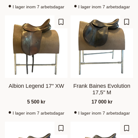
I lager inom 7 arbetsdagar
I lager inom 7 arbetsdagar
Gem som favorit
Gem s
Albion Legend 17" XW
Frank Baines Evolution
17,5" M
5 500
kr
17 000
kr
I lager inom 7 arbetsdagar
I lager inom 7 arbetsdagar
Gem som favorit
Gem s