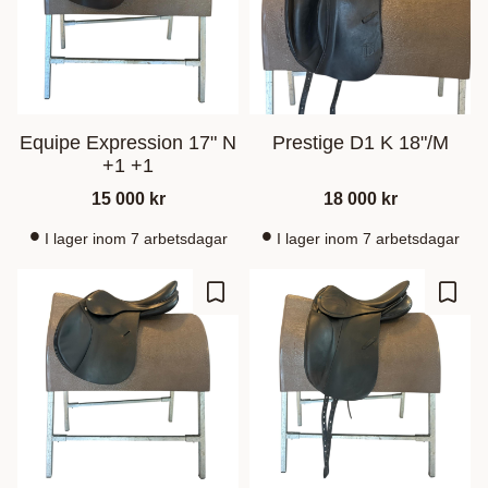
Equipe Expression 17" N
Prestige D1 K 18"/M
+1 +1
15 000
kr
18 000
kr
I lager inom 7 arbetsdagar
I lager inom 7 arbetsdagar
Gem som favorit
Gem s