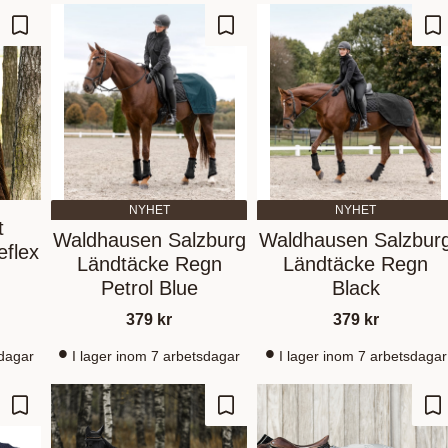
Gem som favorit
Gem som favorit
Ge
NYHET
NYHET
t
Waldhausen Salzburg
Waldhausen Salzbur
eflex
Ländtäcke Regn
Ländtäcke Regn
Petrol Blue
Black
379
kr
379
kr
sdagar
I lager inom 7 arbetsdagar
I lager inom 7 arbetsdagar
Gem som favorit
Gem som favorit
Ge