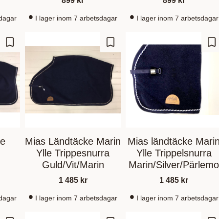
899
kr
899
kr
sdagar
I lager inom 7 arbetsdagar
I lager inom 7 arbetsdagar
Gem som favorit
Gem som favorit
Ge
ke
Mias Ländtäcke Marin
Mias ländtäcke Mari
Ylle Trippesnurra
Ylle Trippelsnurra
Guld/Vit/Marin
Marin/Silver/Pärlem
1 485
kr
1 485
kr
sdagar
I lager inom 7 arbetsdagar
I lager inom 7 arbetsdagar