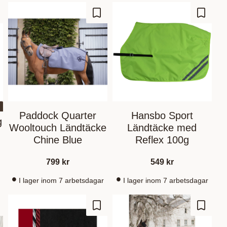
m som favorit
Gem som favorit
Gem so
Paddock Quarter
Hansbo Sport
g
Wooltouch Ländtäcke
Ländtäcke med
Chine Blue
Reflex 100g
799
kr
549
kr
I lager inom 7 arbetsdagar
I lager inom 7 arbetsdagar
m som favorit
Gem som favorit
Gem so