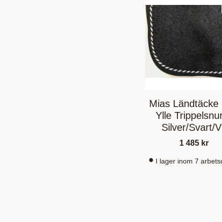
Mias Ländtäcke
Ylle Trippelsnu
Silver/Svart/V
1 485
kr
I lager inom 7 arbet