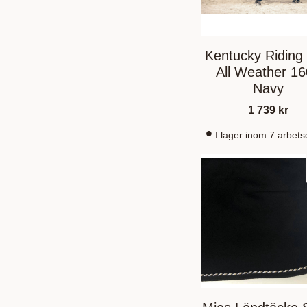
Kentucky Riding
All Weather 1
Navy
1 739
kr
I lager inom 7 arbet