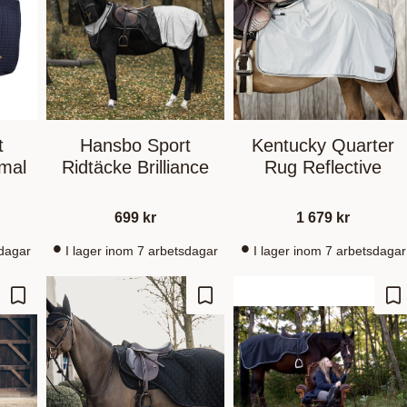
t
Hansbo Sport
Kentucky Quarter
mal
Ridtäcke Brilliance
Rug Reflective
699
kr
1 679
kr
sdagar
I lager inom 7 arbetsdagar
I lager inom 7 arbetsdagar
Gem som favorit
Gem som favorit
Ge