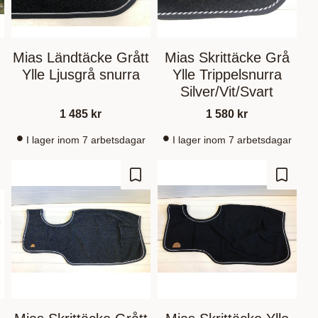
Mias Ländtäcke Grått
Mias Skrittäcke Grå
Ylle Ljusgrå snurra
Ylle Trippelsnurra
Silver/Vit/Svart
1 485
kr
1 580
kr
I lager inom 7 arbetsdagar
I lager inom 7 arbetsdagar
m som favorit
Gem som favorit
Gem so