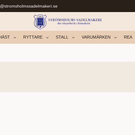
r@stromsholmssadelmakeri.se
HÄST
RYTTARE
STALL
VARUMÄRKEN
REA