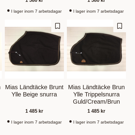
1 580
kr
1 580
kr
I lager inom 7 arbetsdagar
I lager inom 7 arbetsdagar
m som favorit
Gem som favorit
Gem so
n
Mias Ländtäcke Brunt
Mias Ländtäcke Brun
Ylle Beige snurra
Ylle Trippelsnurra
o
Guld/Cream/Brun
1 485
kr
1 485
kr
I lager inom 7 arbetsdagar
I lager inom 7 arbetsdagar