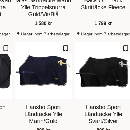
Svart
Mias Skrittäcke Marin
Back On Track
rra
Ylle Trippelsnurra
Skrittäcke Fleece
t
Guld/Vit/Blå
1 580
kr
1 799
kr
sdagar
I lager inom 7 arbetsdagar
I lager inom 7 arbetsdagar
Gem som favorit
Gem som favorit
Ge
ch
Hansbo Sport
Hansbo Sport
Ländtäcke Ylle
Ländtäcke Ylle
Marin/Guld
Svart/Silver