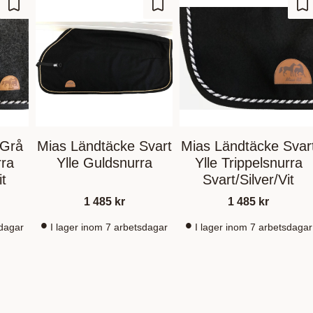
Gem som favorit
Gem som favorit
Ge
 Grå
Mias Ländtäcke Svart
Mias Ländtäcke Svar
rra
Ylle Guldsnurra
Ylle Trippelsnurra
it
Svart/Silver/Vit
1 485
kr
1 485
kr
sdagar
I lager inom 7 arbetsdagar
I lager inom 7 arbetsdagar