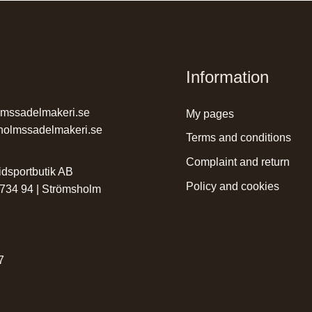
Information
lmssadelmakeri.se
my pages
holmssadelmakeri.se
terms and conditions
complaint and return
dsportbutik AB
policy and cookies
 734 94 | Strömsholm
r
7