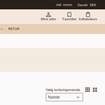
inkl. moms
Dansk
SEK
Mina sidor
Favoritter
Indkøbskurv
RETUR
Vælg sorteringsmetode
Vælg