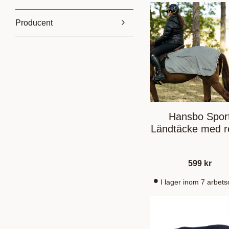
Producent
379
1 799
Back on track
1
Catago
1
Hansbo Sport
6
Kentucky
3
Vis flere
Hansbo Spor
Ländtäcke med r
599
kr
I lager inom 7 arbet