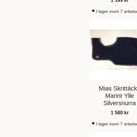
1 399
kr
I lager inom 7 arbet
Mias Skrittäc
Marint Ylle
Silversnurra
1 580
kr
I lager inom 7 arbet