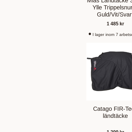
Mias Ländtäcke 
Ylle Trippelsnu
Guld/Vit/Svar
1 485
kr
I lager inom 7 arbet
Catago FIR-Te
ländtäcke