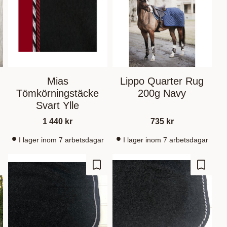
Mias
Lippo Quarter Rug
Tömkörningstäcke
200g Navy
Svart Ylle
1 440
kr
735
kr
I lager inom 7 arbetsdagar
I lager inom 7 arbetsdagar
m som favorit
Gem som favorit
Gem so