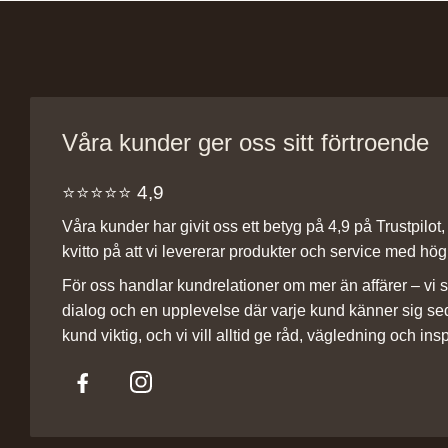
Våra kunder ger oss sitt förtroende
⭐️⭐️⭐️⭐️⭐️ 4,9
Våra kunder har givit oss ett betyg på 4,9 på Trustpilot, v
kvitto på att vi levererar produkter och service med hög 
För oss handlar kundrelationer om mer än affärer – vi st
dialog och en upplevelse där varje kund känner sig se
kund viktig, och vi vill alltid ge råd, vägledning och insp