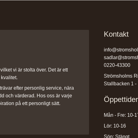
Kontakt
info@stromsho
sadlar@stroms
0220-43300
ilket vi är stolta över. Det är ett
Strömsholms Ri
kvalitet.
Stallbacken 1 -
rävar efter personlig service, nära
dd och värderad. Hos oss är varje
Öppettide
iration på ett personligt sätt.
Mån - Fre: 10-1
Lör: 10-16
Sön: Stängt