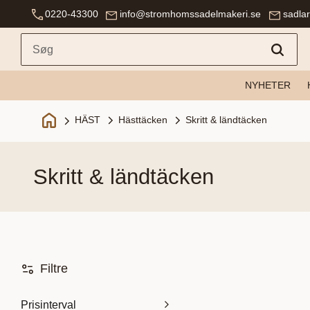
0220-43300
info@stromhomssadelmakeri.se
sadla
NYHETER
Hästtäcken
Skritt & ländtäcken
HÄST
skritt & ländtäcken
Filtre
Prisinterval