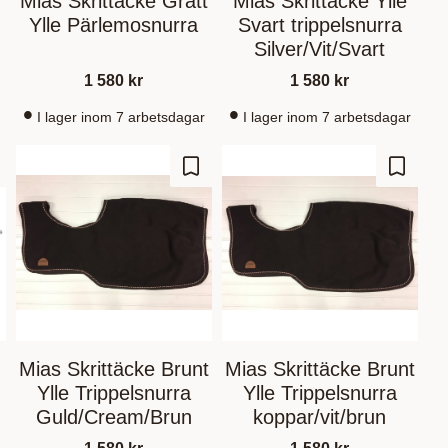
Mias Skrittäcke Grått
Mias Skrittäcke Ylle
Ylle Pärlemosnurra
Svart trippelsnurra
Silver/Vit/Svart
1 580
kr
1 580
kr
I lager inom 7 arbetsdagar
I lager inom 7 arbetsdagar
m som favorit
Gem som favorit
Gem so
Mias Skrittäcke Brunt
Mias Skrittäcke Brunt
Ylle Trippelsnurra
Ylle Trippelsnurra
Guld/Cream/Brun
koppar/vit/brun