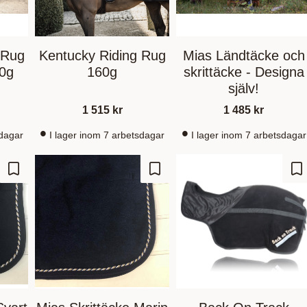
 Rug
Kentucky Riding Rug
Mias Ländtäcke och
60g
160g
skrittäcke - Designa
själv!
1 515
kr
1 485
kr
sdagar
I lager inom 7 arbetsdagar
I lager inom 7 arbetsdagar
Gem som favorit
Gem som favorit
Ge