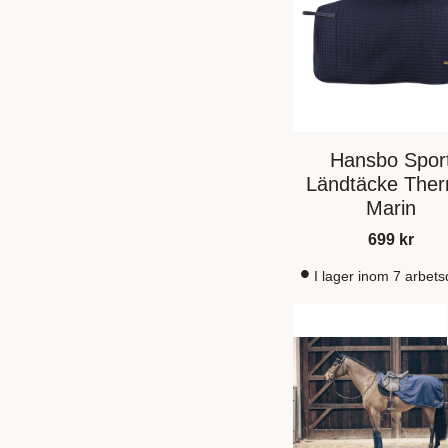
Hansbo Spor
Ländtäcke Ther
Marin
699
kr
I lager inom 7 arbet