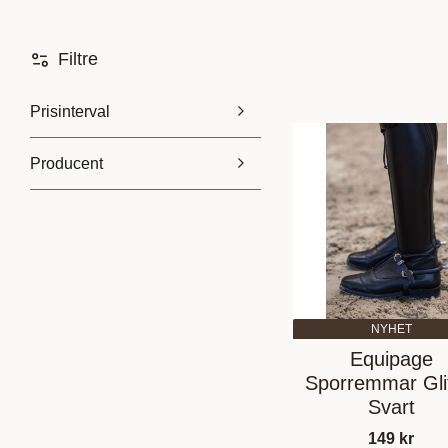
Filtre
Prisinterval
Producent
45
629
BR
3
De Niro
12
Dyon
1
Equipage
2
Vis flere
NYHET
Equipage
Sporremmar Gli
Svart
149
kr