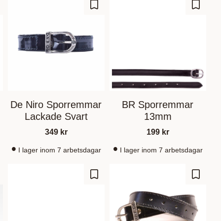
m som favorit
Gem som favorit
Gem so
r
De Niro Sporremmar
BR Sporremmar
Lackade Svart
13mm
349
kr
199
kr
I lager inom 7 arbetsdagar
I lager inom 7 arbetsdagar
m som favorit
Gem som favorit
Gem so