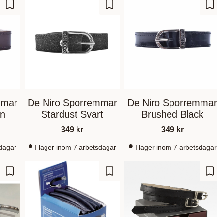
Gem som favorit
Gem som favorit
Ge
mmar
De Niro Sporremmar
De Niro Sporremma
wn
Stardust Svart
Brushed Black
349
kr
349
kr
sdagar
I lager inom 7 arbetsdagar
I lager inom 7 arbetsdagar
Gem som favorit
Gem som favorit
Ge