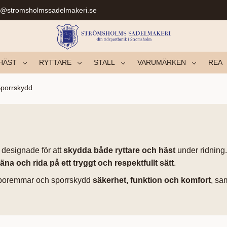
r@stromsholmssadelmakeri.se
HÄST
RYTTARE
STALL
VARUMÄRKEN
REA
porrskydd
, designade för att
skydda både ryttare och häst
under ridning
räna och rida på ett tryggt och respektfullt sätt
.
sporemmar och sporrskydd
säkerhet, funktion och komfort
, sa