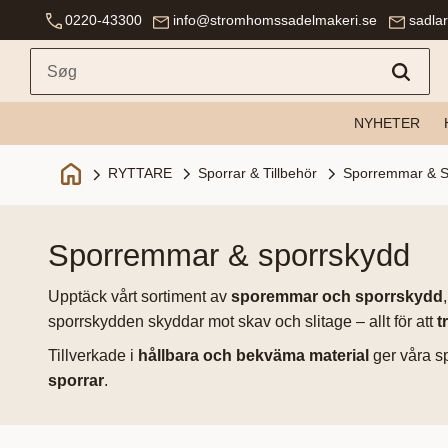
0220-43300
info@stromhomssadelmakeri.se
sadla
NYHETER
Sporrar & Tillbehör
Sporremmar & S
RYTTARE
sporremmar & sporrskydd
Upptäck vårt sortiment av
sporemmar och sporrskydd
sporrskydden skyddar mot skav och slitage – allt för att
t
Tillverkade i
hållbara och bekväma material
ger våra 
sporrar
.