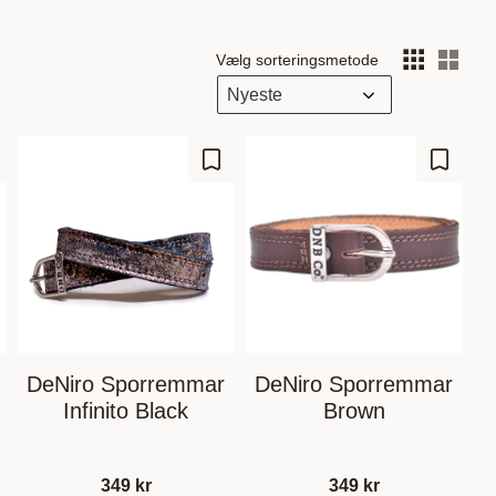
Vælg sorteringsmetode
Vælg
m som favorit
Gem som favorit
Gem so
DeNiro Sporremmar
DeNiro Sporremmar
Infinito Black
Brown
349
kr
349
kr