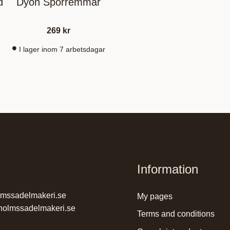
d
Dyon Sporremmar
269
kr
I lager inom 7 arbetsdagar
Information
lmssadelmakeri.se
my pages
holmssadelmakeri.se
terms and conditions