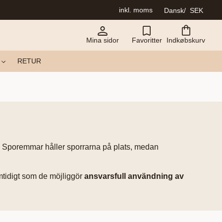
inkl. moms
Dansk
SEK
Mina sidor
Favoritter
Indkøbskurv
RETUR
. Sporemmar håller sporrarna på plats, medan
mtidigt som de möjliggör
ansvarsfull användning av