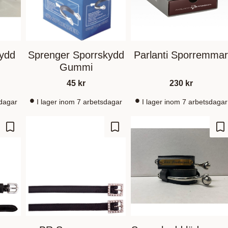
kydd
Sprenger Sporrskydd
Parlanti Sporremma
Gummi
45
kr
230
kr
sdagar
I lager inom 7 arbetsdagar
I lager inom 7 arbetsdagar
Gem som favorit
Gem som favorit
Ge