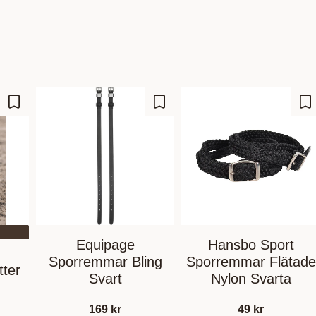
Gem som favorit
Gem som favorit
Ge
Equipage
Hansbo Sport
Sporremmar Bling
Sporremmar Flätade
tter
Svart
Nylon Svarta
169
kr
49
kr