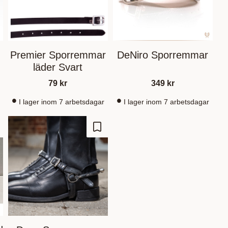
r
Premier Sporremmar
DeNiro Sporremmar
läder Svart
79
kr
349
kr
I lager inom 7 arbetsdagar
I lager inom 7 arbetsdagar
m som favorit
Gem som favorit