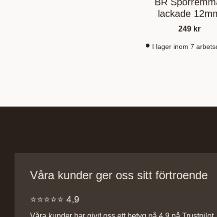
BR Sporremm
lackade 12m
249
kr
I lager inom 7 arbet
Våra kunder ger oss sitt förtroende
⭐️⭐️⭐️⭐️⭐️ 4,9
Våra kunder har givit oss ett betyg på 4,9 på Trustpilot, v