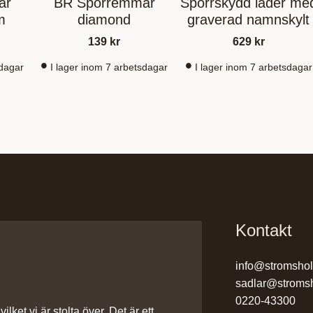
ar
BR Sporremmar
Sporrskydd läder me
m
diamond
graverad namnskylt
139
kr
629
kr
sdagar
I lager inom 7 arbetsdagar
I lager inom 7 arbetsdagar
Kontakt
info@stromsho
sadlar@stroms
0220-43300
ilket vi är stolta över. Det är ett