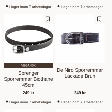
I lager inom 7 arbetsdagar
I lager inom 7 arbetsdagar
m som favorit
Gem som favorit
Gem so
VEGANSK
De Niro Sporremmar
Sprenger
Lackade Brun
Sporremmar Biothane
45cm
249
kr
349
kr
I lager inom 7 arbetsdagar
I lager inom 7 arbetsdagar