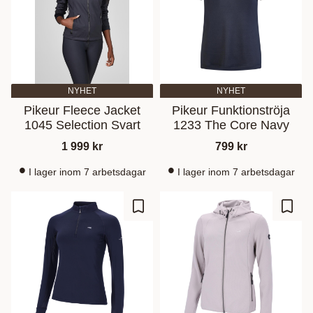
NYHET
NYHET
Pikeur Fleece Jacket
Pikeur Funktionströja
1045 Selection Svart
1233 The Core Navy
1 999
kr
799
kr
I lager inom 7 arbetsdagar
I lager inom 7 arbetsdagar
Gem som favorit
Gem s