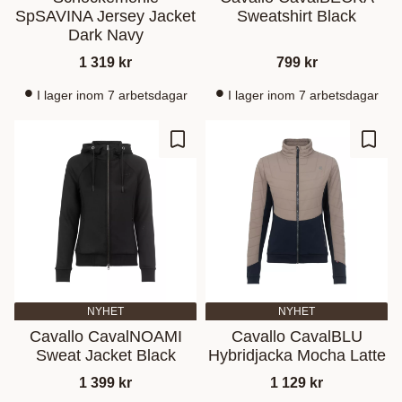
SpSAVINA Jersey Jacket
Sweatshirt Black
Dark Navy
1 319
kr
799
kr
I lager inom 7 arbetsdagar
I lager inom 7 arbetsdagar
Gem som favorit
Gem s
NYHET
NYHET
Cavallo CavalNOAMI
Cavallo CavalBLU
Sweat Jacket Black
Hybridjacka Mocha Latte
1 399
kr
1 129
kr