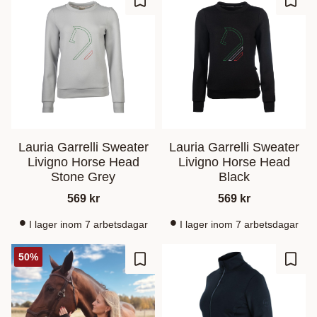
Gem som favorit
Gem s
Lauria Garrelli Sweater
Lauria Garrelli Sweater
Livigno Horse Head
Livigno Horse Head
Stone Grey
Black
569
kr
569
kr
I lager inom 7 arbetsdagar
I lager inom 7 arbetsdagar
50
%
Gem som favorit
Gem s