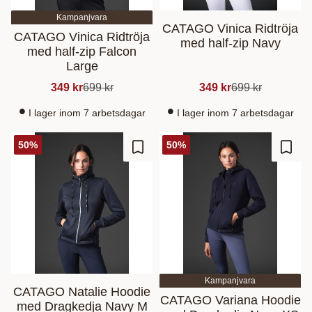
Kampanjvara
CATAGO Vinica Ridtröja
CATAGO Vinica Ridtröja
med half-zip Navy
med half-zip Falcon
Large
349
kr
699
kr
349
kr
699
kr
I lager inom 7 arbetsdagar
I lager inom 7 arbetsdagar
50
%
50
%
Gem som favorit
Gem s
Kampanjvara
CATAGO Natalie Hoodie
CATAGO Variana Hoodie
med Dragkedja Navy M