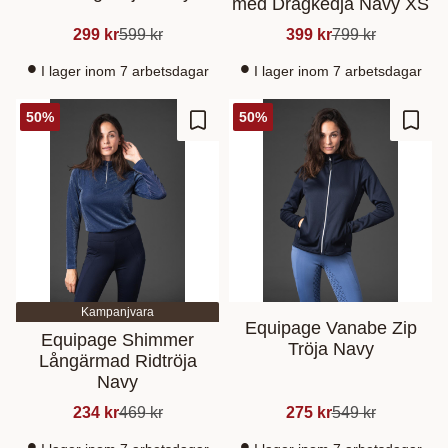
med Dragkedja Navy XS
299
kr
599
kr
399
kr
799
kr
I lager inom 7 arbetsdagar
I lager inom 7 arbetsdagar
50
%
50
%
Gem som favorit
Gem s
Kampanjvara
Equipage Vanabe Zip
Equipage Shimmer
Tröja Navy
Långärmad Ridtröja
Navy
234
kr
469
kr
275
kr
549
kr