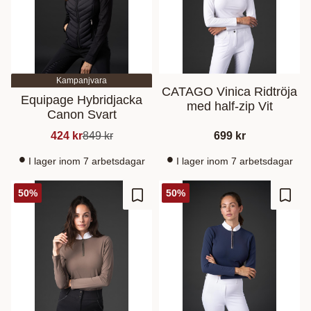
Kampanjvara
CATAGO Vinica Ridtröja
Equipage Hybridjacka
med half-zip Vit
Canon Svart
424
kr
849
kr
699
kr
I lager inom 7 arbetsdagar
I lager inom 7 arbetsdagar
50
%
50
%
Gem som favorit
Gem s