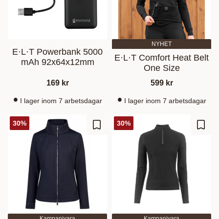
NYHET
E·L·T Powerbank 5000
E·L·T Comfort Heat Belt
mAh 92x64x12mm
One Size
169
kr
599
kr
I lager inom 7 arbetsdagar
I lager inom 7 arbetsdagar
30
%
30
%
Gem som favorit
Gem s
Kampanjvara
Kampanjvara