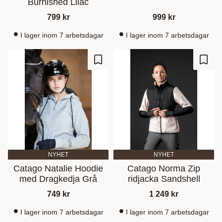
Burnished Lilac
799
kr
999
kr
I lager inom 7 arbetsdagar
I lager inom 7 arbetsdagar
Gem som favorit
Gem s
NYHET
NYHET
Catago Natalie Hoodie
Catago Norma Zip
med Dragkedja Grå
ridjacka Sandshell
749
kr
1 249
kr
I lager inom 7 arbetsdagar
I lager inom 7 arbetsdagar