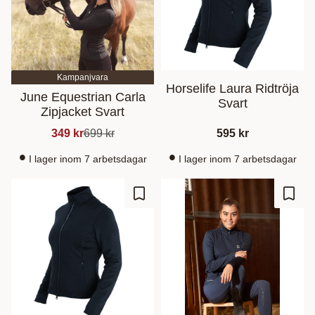
Kampanjvara
Horselife Laura Ridtröja
June Equestrian Carla
Svart
Zipjacket Svart
349
kr
699
kr
595
kr
I lager inom 7 arbetsdagar
I lager inom 7 arbetsdagar
Gem som favorit
Gem s