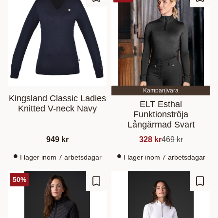
Gem som favorit
Gem s
Kampanjvara
Kingsland Classic Ladies
ELT Esthal
Knitted V-neck Navy
Funktionströja
Långärmad Svart
949
kr
328
kr
469
kr
I lager inom 7 arbetsdagar
I lager inom 7 arbetsdagar
50
%
Gem som favorit
Gem s