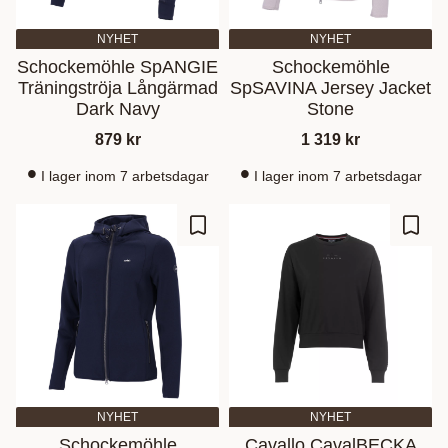
NYHET
NYHET
Schockemöhle SpANGIE
Schockemöhle
Träningströja Långärmad
SpSAVINA Jersey Jacket
Dark Navy
Stone
879
kr
1 319
kr
I lager inom 7 arbetsdagar
I lager inom 7 arbetsdagar
Gem som favorit
Gem s
NYHET
NYHET
Schockemöhle
Cavallo CavalBECKA