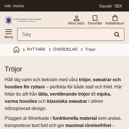
inkl. moms
Dansk
SEK
Menu
Mina sidor
Favoritter
Indkøbskurv
ÖVERDELAR
Tröjor
RYTTARE
tröjor
Håll dig varm och bekväm med våra
tröjor, sweatrar och
hoodies för ryttare
– perfekta för både stall och fritid. Här
hittar du allt från
lätta, ventilerande tröjor
till
mjuka,
varma hoodies
och
klassiska sweatrar
i stilren
ridinspirerad design.
Plaggen är tillverkade i
funktionella material
som andas,
transporterar bort fukt och ger
maximal rörelsefrihet
–