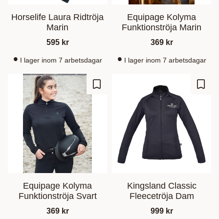
Horselife Laura Ridtröja
Equipage Kolyma
Marin
Funktionströja Marin
595
kr
369
kr
I lager inom 7 arbetsdagar
I lager inom 7 arbetsdagar
Gem som favorit
Gem s
Equipage Kolyma
Kingsland Classic
Funktionströja Svart
Fleecetröja Dam
369
kr
999
kr