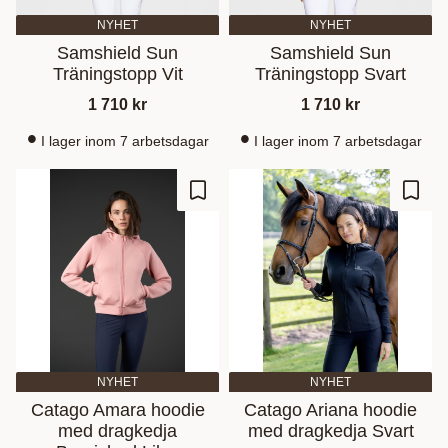
NYHET
NYHET
Samshield Sun
Samshield Sun
Träningstopp Vit
Träningstopp Svart
1 710
kr
1 710
kr
I lager inom 7 arbetsdagar
I lager inom 7 arbetsdagar
Gem som favorit
Gem s
NYHET
NYHET
Catago Amara hoodie
Catago Ariana hoodie
med dragkedja
med dragkedja Svart