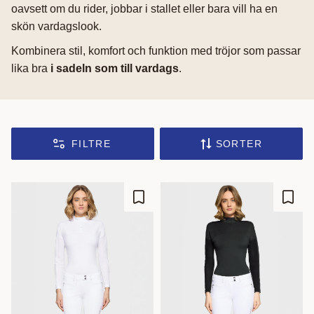
oavsett om du rider, jobbar i stallet eller bara vill ha en
skön vardagslook.
Kombinera stil, komfort och funktion med tröjor som passar
lika bra
i sadeln som till vardags
.
FILTRE
SORTER
Gem som favorit
Gem s