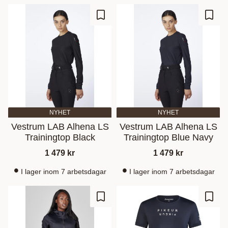
Gem som favorit
Gem s
NYHET
NYHET
Vestrum LAB Alhena LS
Vestrum LAB Alhena LS
Trainingtop Black
Trainingtop Blue Navy
1 479
kr
1 479
kr
I lager inom 7 arbetsdagar
I lager inom 7 arbetsdagar
Gem som favorit
Gem s