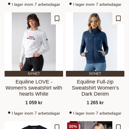
I lager inom 7 arbetsdagar
I lager inom 7 arbetsdagar
Gem som favorit
Gem s
NYHET
NYHET
Equiline LOVE -
Equiline Full-zip
Women's sweatshirt with
Sweatshirt Women’s
hearts White
Dark Denim
1 059
kr
1 265
kr
I lager inom 7 arbetsdagar
I lager inom 7 arbetsdagar
30
%