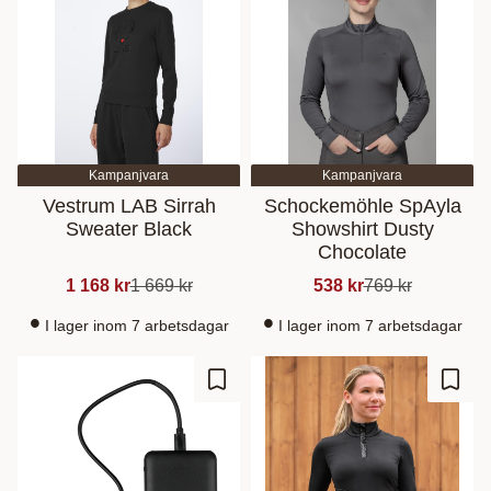
Kampanjvara
Kampanjvara
Vestrum LAB Sirrah
Schockemöhle SpAyla
Sweater Black
Showshirt Dusty
Chocolate
1 168
kr
1 669
kr
538
kr
769
kr
I lager inom 7 arbetsdagar
I lager inom 7 arbetsdagar
Gem som favorit
Gem s