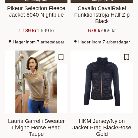
Pikeur Selection Fleece
Cavallo CavalRakel
Jacket 8040 Nightblue
Funktionströja Half Zip
Black
1 189
kr
1 699
kr
678
kr
969
kr
I lager inom 7 arbetsdagar
I lager inom 7 arbetsdagar
Gem som favorit
Gem s
Lauria Garrelli Sweater
HKM Jersey/Nylon
Livigno Horse Head
Jacket Prag Black/Rose
Taupe
Gold