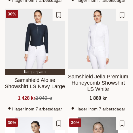
I lager inom 7 arbetsdagar
I lager inom 7 arbetsdagar
30
%
Gem som favorit
Gem s
Kampanjvara
Samshield Jella Premium
Samshield Aloise
Honeycomb Showshirt
Showshirt LS Navy Large
LS White
1 428
kr
2 040
kr
1 880
kr
I lager inom 7 arbetsdagar
I lager inom 7 arbetsdagar
30
%
30
%
Gem som favorit
Gem s