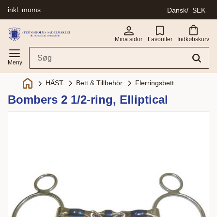
inkl. moms
Dansk
SEK
Menu
Mina sidor
Favoritter
Indkøbskurv
Bett & Tillbehör
Flerringsbett
HÄST
Bombers 2 1/2-ring, Elliptical