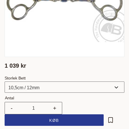
1 039
kr
Storlek Bett
Antal
-
+
KØB
Gem som 