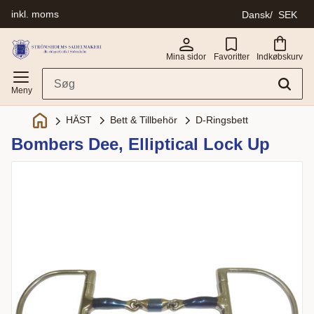
inkl. moms
Dansk
SEK
Menu
Mina sidor
Favoritter
Indkøbskurv
Bett & Tillbehör
D-Ringsbett
HÄST
Bombers Dee, Elliptical Lock Up