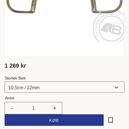
1 269
kr
Storlek Bett
Antal
-
+
KØB
Gem som 