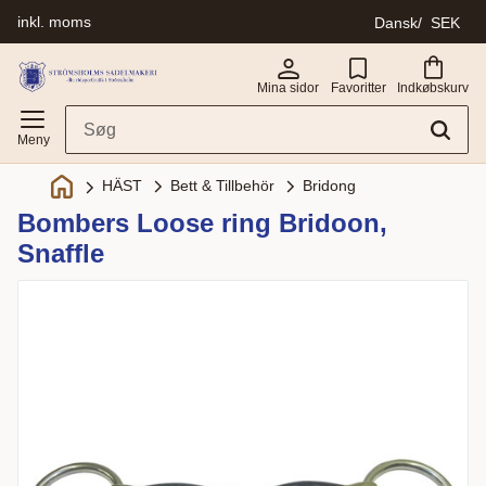
inkl. moms
Dansk
SEK
Menu
Mina sidor
Favoritter
Indkøbskurv
Bett & Tillbehör
Bridong
HÄST
Bombers Loose ring Bridoon,
Snaffle