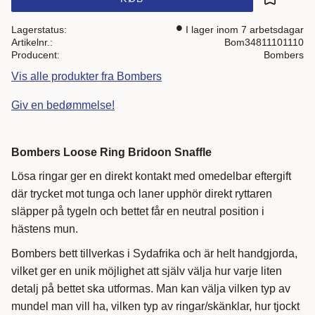
Gem som 
Lagerstatus
I lager inom 7 arbetsdagar
Artikelnr.
Bom34811101110
Producent
Bombers
Vis alle produkter fra Bombers
Giv en bedømmelse!
Bombers Loose Ring Bridoon Snaffle
Lösa ringar ger en direkt kontakt med omedelbar eftergift
där trycket mot tunga och laner upphör direkt ryttaren
släpper på tygeln och bettet får en neutral position i
hästens mun.
Bombers bett tillverkas i Sydafrika och är helt handgjorda,
vilket ger en unik möjlighet att själv välja hur varje liten
detalj på bettet ska utformas. Man kan välja vilken typ av
mundel man vill ha, vilken typ av ringar/skänklar, hur tjockt