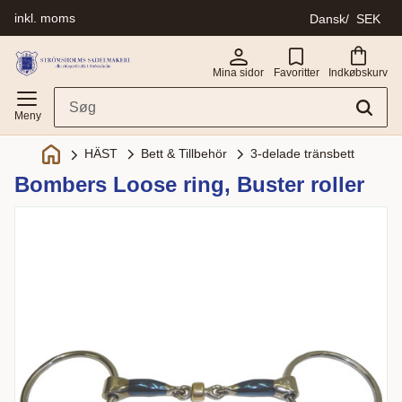
inkl. moms
Dansk
SEK
Menu
Mina sidor
Favoritter
Indkøbskurv
Bett & Tillbehör
3-delade tränsbett
HÄST
Bombers Loose ring, Buster roller