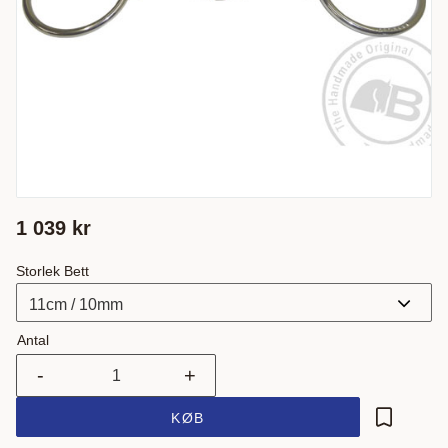
1 039
kr
Storlek Bett
Antal
-
+
KØB
Gem som 