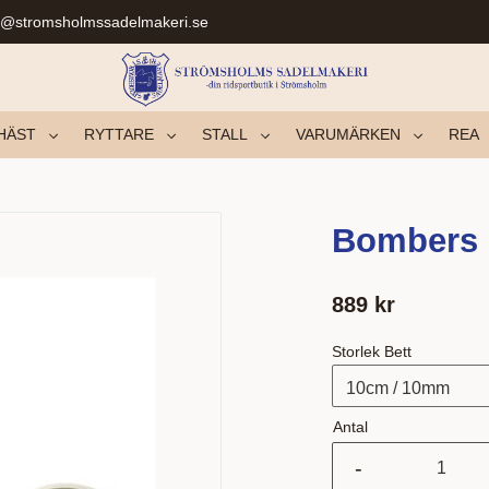
r@stromsholmssadelmakeri.se
HÄST
RYTTARE
STALL
VARUMÄRKEN
REA
Bombers L
889
kr
Storlek Bett
Antal
-