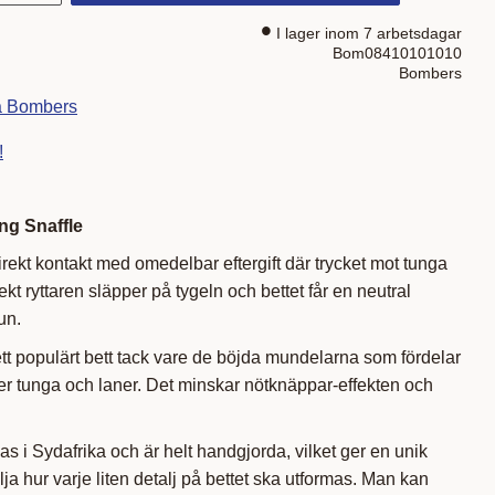
I lager inom 7 arbetsdagar
Bom08410101010
Bombers
ra Bombers
!
g Snaffle
irekt kontakt med omedelbar eftergift där trycket mot tunga
kt ryttaren släpper på tygeln och bettet får en neutral
un.
tt populärt bett tack vare de böjda mundelarna som fördelar
er tunga och laner. Det minskar nötknäppar-effekten och
as i Sydafrika och är helt handgjorda, vilket ger en unik
älja hur varje liten detalj på bettet ska utformas. Man kan