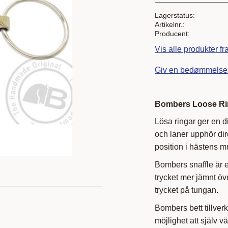
Lagerstatus
Artikelnr.
Producent
Vis alle produkter f
Giv en bedømmelse
Bombers Loose Rin
Lösa ringar ger en d
och laner upphör dire
position i hästens m
Bombers snaffle är e
trycket mer jämnt öv
trycket på tungan.
Bombers bett tillverk
möjlighet att själv v