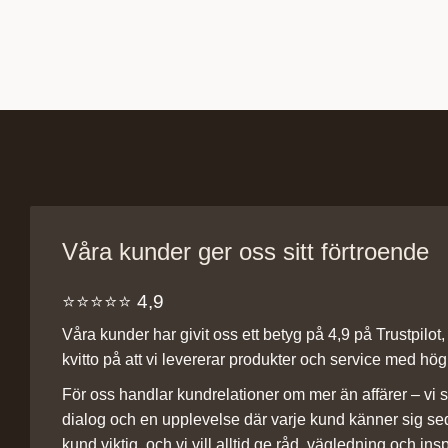
Våra kunder ger oss sitt förtroende
⭐️⭐️⭐️⭐️⭐️ 4,9
Våra kunder har givit oss ett betyg på 4,9 på Trustpilot, v
kvitto på att vi levererar produkter och service med hög 
För oss handlar kundrelationer om mer än affärer – vi st
dialog och en upplevelse där varje kund känner sig se
kund viktig, och vi vill alltid ge råd, vägledning och insp