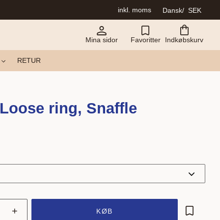
inkl. moms
Dansk
SEK
Mina sidor
Favoritter
Indkøbskurv
RETUR
oose ring, Snaffle
+
KØB
Gem som 