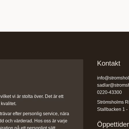
Kontakt
info@stromsho
sadlar@stroms
0220-43300
ilket vi är stolta över. Det är ett
Strömsholms Ri
kvalitet.
Stallbacken 1 -
rävar efter personlig service, nära
dd och värderad. Hos oss är varje
Öppettide
iration på ett personligt sätt.