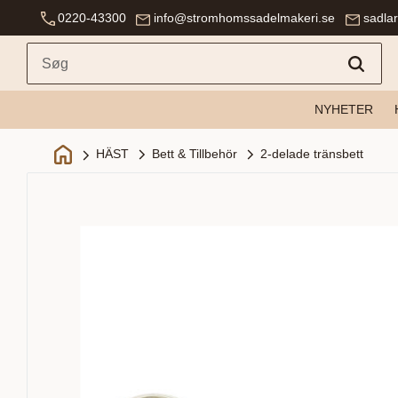
0220-43300
info@stromhomssadelmakeri.se
sadla
NYHETER
Bett & Tillbehör
2-delade tränsbett
HÄST