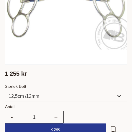
1 255
kr
Storlek Bett
Antal
-
+
KØB