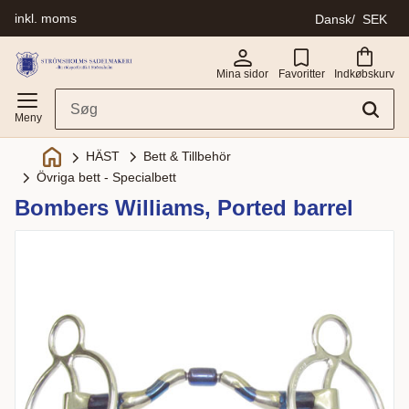
inkl. moms
Dansk
SEK
Menu
Mina sidor
Favoritter
Indkøbskurv
Bett & Tillbehör
HÄST
Övriga bett - Specialbett
Bombers Williams, Ported barrel