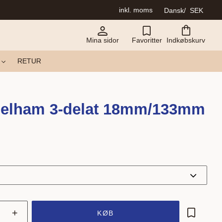
inkl. moms
Dansk
SEK
Mina sidor
Favoritter
Indkøbskurv
RETUR
Pelham 3-delat 18mm/133mm
+
KØB
Gem som 