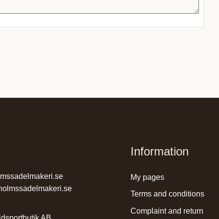
Information
lmssadelmakeri.se
my pages
holmssadelmakeri.se
terms and conditions
complaint and return
dsportbutik AB