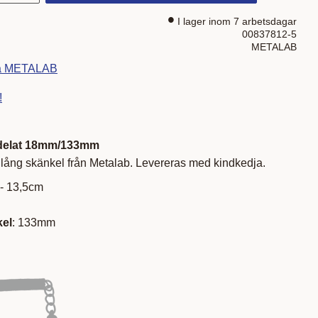
I lager inom 7 arbetsdagar
00837812-5
METALAB
fra METALAB
!
-delat 18mm/133mm
lång skänkel från Metalab. Levereras med kindkedja.
 - 13,5cm
m
kel
: 133mm