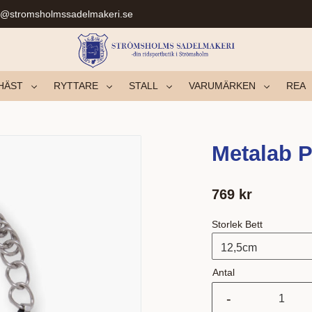
r@stromsholmssadelmakeri.se
HÄST
RYTTARE
STALL
VARUMÄRKEN
REA
Metalab 
769
kr
Storlek Bett
Antal
-