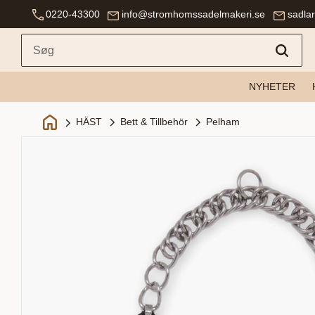
0220-43300
info@stromhomssadelmakeri.se
sadla
NYHETER
Bett & Tillbehör
Pelham
HÄST