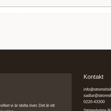
Kontakt
info@stromsho
sadlar@stroms
0220-43300
ilket vi är stolta över. Det är ett
Strömsholms Ri